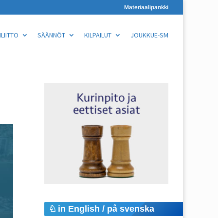
Materiaalipankki
LIITTO
SÄÄNNÖT
KILPAILUT
JOUKKUE-SM
in English / på svenska