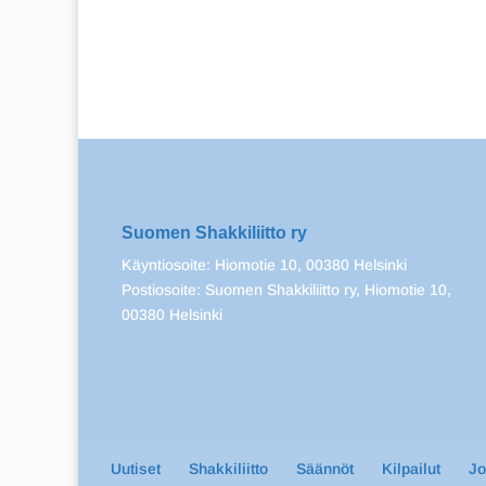
Suomen Shakkiliitto ry
Käyntiosoite: Hiomotie 10, 00380 Helsinki
Postiosoite: Suomen Shakkiliitto ry, Hiomotie 10,
00380 Helsinki
Uutiset
Shakkiliitto
Säännöt
Kilpailut
J