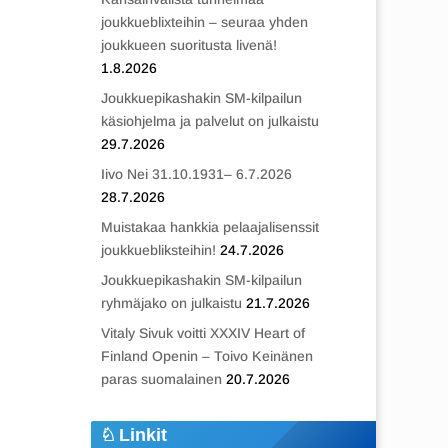
joukkueblixteihin – seuraa yhden
joukkueen suoritusta livenä!
1.8.2026
Joukkuepikashakin SM-kilpailun
käsiohjelma ja palvelut on julkaistu
29.7.2026
Iivo Nei 31.10.1931– 6.7.2026
28.7.2026
Muistakaa hankkia pelaajalisenssit
joukkuebliksteihin!
24.7.2026
Joukkuepikashakin SM-kilpailun
ryhmäjako on julkaistu
21.7.2026
Vitaly Sivuk voitti XXXIV Heart of
Finland Openin – Toivo Keinänen
paras suomalainen
20.7.2026
Linkit