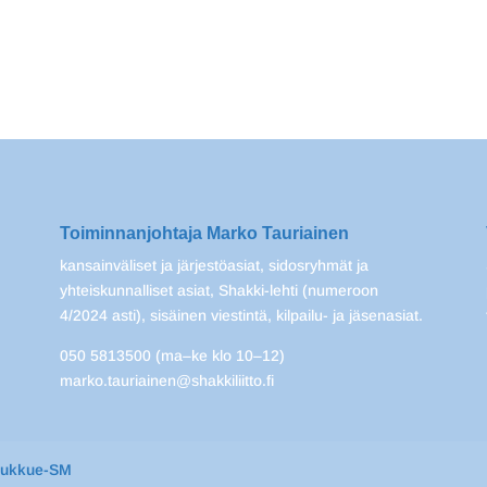
Toiminnanjohtaja Marko Tauriainen
kansainväliset ja järjestöasiat, sidosryhmät ja
yhteiskunnalliset asiat, Shakki-lehti (numeroon
4/2024 asti), sisäinen viestintä, kilpailu- ja jäsenasiat.
050 5813500 (ma–ke klo 10–12)
marko.tauriainen@shakkiliitto.fi
oukkue-SM