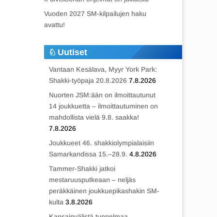
Vuoden 2027 SM-kilpailujen haku
avattu!
Uutiset
Vantaan Kesälava, Myyr York Park:
Shakki-työpaja 20.8.2026
7.8.2026
Nuorten JSM:ään on ilmoittautunut
14 joukkuetta – ilmoittautuminen on
mahdollista vielä 9.8. saakka!
7.8.2026
Joukkueet 46. shakkiolympialaisiin
Samarkandissa 15.–28.9.
4.8.2026
Tammer-Shakki jatkoi
mestaruusputkeaan – neljäs
peräkkäinen joukkuepikashakin SM-
kulta
3.8.2026
Kansainvälistä tunnelmaa