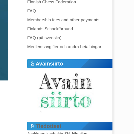
Finnish Chess Federation
FAQ
Membership fees and other payments
Finlands Schackförbund
FAQ (på svenska)
Medlemsavgifter och andra betalningar
Avainsiirto
Tiedotteet
Joukkuepikashakin SM-kilpailun