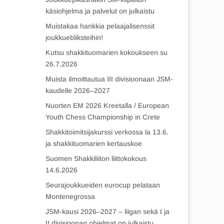
käsiohjelma ja palvelut on julkaistu
Muistakaa hankkia pelaajalisenssit
joukkuebliksteihin!
Kutsu shakkituomarien kokoukseen su
26.7.2026
Muista ilmoittautua III divisioonaan JSM-
kaudelle 2026–2027
Nuorten EM 2026 Kreetalla / European
Youth Chess Championship in Crete
Shakkitoimitsijakurssi verkossa la 13.6.
ja shakkituomarien kertauskoe
Suomen Shakkiliiton liittokokous
14.6.2026
Seurajoukkueiden eurocup pelataan
Montenegrossa
JSM-kausi 2026–2027 – liigan sekä I ja
II divisioonan ohjelmat on julkaistu