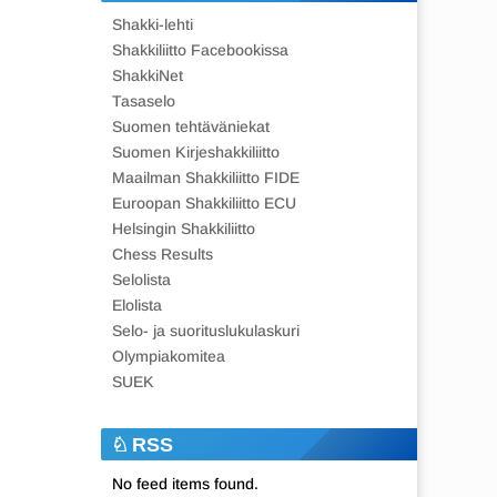
Shakki-lehti
Shakkiliitto Facebookissa
ShakkiNet
Tasaselo
Suomen tehtäväniekat
Suomen Kirjeshakkiliitto
Maailman Shakkiliitto FIDE
Euroopan Shakkiliitto ECU
Helsingin Shakkiliitto
Chess Results
Selolista
Elolista
Selo- ja suorituslukulaskuri
Olympiakomitea
SUEK
RSS
No feed items found.