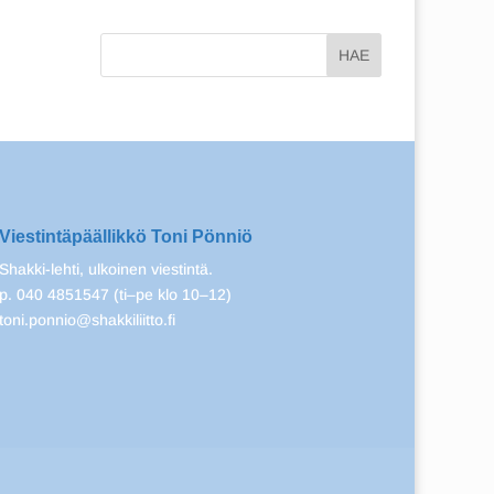
Viestintäpäällikkö Toni Pönniö
Shakki-lehti, ulkoinen viestintä.
p. 040 4851547 (ti–pe klo 10–12)
toni.ponnio@shakkiliitto.fi