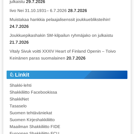
julkaistu
29.7.2026
Iivo Nei 31.10.1931– 6.7.2026
28.7.2026
Muistakaa hankkia pelaajalisenssit joukkuebliksteihin!
24.7.2026
Joukkuepikashakin SM-kilpailun ryhmäjako on julkaistu
21.7.2026
Vitaly Sivuk voitti XXXIV Heart of Finland Openin – Toivo
Keinänen paras suomalainen
20.7.2026
Linkit
Shakki-lehti
Shakkiliitto Facebookissa
ShakkiNet
Tasaselo
Suomen tehtäväniekat
Suomen Kirjeshakkiliitto
Maailman Shakkiliitto FIDE
Euroopan Shakkiliitto ECU