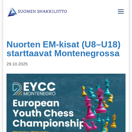
Nuorten EM-kisat (U8–U18)
starttaavat Montenegrossa
29.10.2025