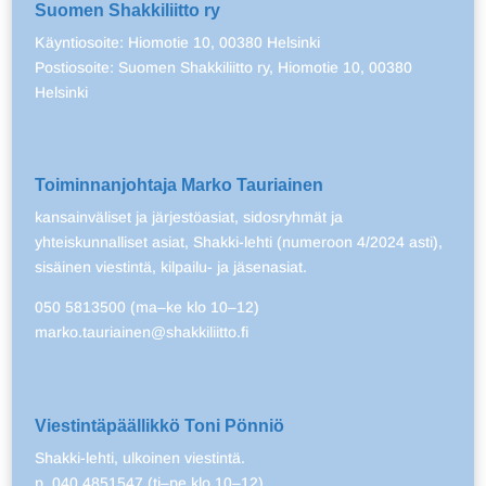
Suomen Shakkiliitto ry
Käyntiosoite: Hiomotie 10, 00380 Helsinki
Postiosoite: Suomen Shakkiliitto ry, Hiomotie 10, 00380
Helsinki
Toiminnanjohtaja Marko Tauriainen
kansainväliset ja järjestöasiat, sidosryhmät ja
yhteiskunnalliset asiat, Shakki-lehti (numeroon 4/2024 asti),
sisäinen viestintä, kilpailu- ja jäsenasiat.
050 5813500 (ma–ke klo 10–12)
marko.tauriainen@shakkiliitto.fi
Viestintäpäällikkö Toni Pönniö
Shakki-lehti, ulkoinen viestintä.
p. 040 4851547 (ti–pe klo 10–12)