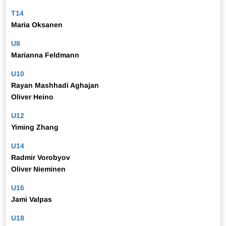
T14
Maria Oksanen
U8
Marianna Feldmann
U10
Rayan Mashhadi Aghajan
Oliver Heino
U12
Yiming Zhang
U14
Radmir Vorobyov
Oliver Nieminen
U16
Jami Valpas
U18