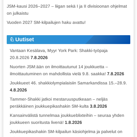
JSM-kausi 2026–2027 – liigan sekä I ja II divisioonan ohjelmat
on julkaistu
Vuoden 2027 SM-kilpailujen haku avattu!
Uutiset
Vantaan Kesälava, Myyr York Park: Shakki-työpaja
20.8.2026
7.8.2026
Nuorten JSM:ään on ilmoittautunut 14 joukkuetta –
ilmoittautuminen on mahdollista vielä 9.8. saakka!
7.8.2026
Joukkueet 46. shakkiolympialaisiin Samarkandissa 15.–28.9.
4.8.2026
Tammer-Shakki jatkoi mestaruusputkeaan – neljäs
peräkkäinen joukkuepikashakin SM-kulta
3.8.2026
Kansainvälistä tunnelmaa joukkueblixteihin – seuraa yhden
joukkueen suoritusta livenä!
1.8.2026
Joukkuepikashakin SM-kilpailun käsiohjelma ja palvelut on