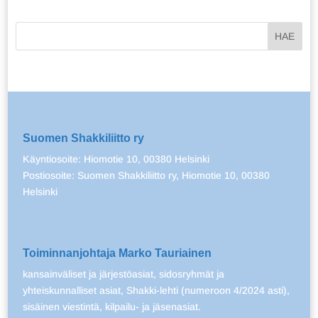
Suomen Shakkiliitto ry
Käyntiosoite: Hiomotie 10, 00380 Helsinki
Postiosoite: Suomen Shakkiliitto ry, Hiomotie 10, 00380
Helsinki
Toiminnanjohtaja Marko Tauriainen
kansainväliset ja järjestöasiat, sidosryhmät ja
yhteiskunnalliset asiat, Shakki-lehti (numeroon 4/2024 asti),
sisäinen viestintä, kilpailu- ja jäsenasiat.