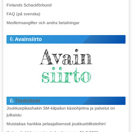
Finlands Schackförbund
FAQ (på svenska)
Medlemsavgifter och andra betalningar
Avainsiirto
Tiedotteet
Joukkuepikashakin SM-kilpailun käsiohjelma ja palvelut on
julkaistu
Muistakaa hankkia pelaajalisenssit joukkuebliksteihin!