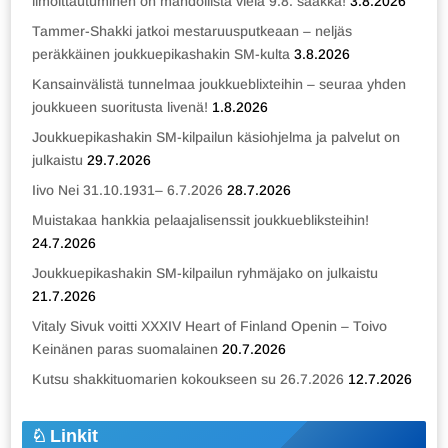
ilmoittautuminen on mahdollista vielä 9.8. saakka!
3.8.2026
Tammer-Shakki jatkoi mestaruusputkeaan – neljäs
peräkkäinen joukkuepikashakin SM-kulta
3.8.2026
Kansainvälistä tunnelmaa joukkueblixteihin – seuraa yhden
joukkueen suoritusta livenä!
1.8.2026
Joukkuepikashakin SM-kilpailun käsiohjelma ja palvelut on
julkaistu
29.7.2026
Iivo Nei 31.10.1931– 6.7.2026
28.7.2026
Muistakaa hankkia pelaajalisenssit joukkuebliksteihin!
24.7.2026
Joukkuepikashakin SM-kilpailun ryhmäjako on julkaistu
21.7.2026
Vitaly Sivuk voitti XXXIV Heart of Finland Openin – Toivo
Keinänen paras suomalainen
20.7.2026
Kutsu shakkituomarien kokoukseen su 26.7.2026
12.7.2026
Linkit