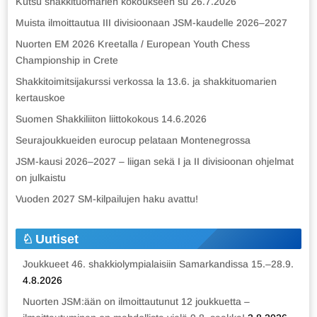
Kutsu shakkituomarien kokoukseen su 26.7.2026
Muista ilmoittautua III divisioonaan JSM-kaudelle 2026–2027
Nuorten EM 2026 Kreetalla / European Youth Chess
Championship in Crete
Shakkitoimitsijakurssi verkossa la 13.6. ja shakkituomarien
kertauskoe
Suomen Shakkiliiton liittokokous 14.6.2026
Seurajoukkueiden eurocup pelataan Montenegrossa
JSM-kausi 2026–2027 – liigan sekä I ja II divisioonan ohjelmat
on julkaistu
Vuoden 2027 SM-kilpailujen haku avattu!
Uutiset
Joukkueet 46. shakkiolympialaisiin Samarkandissa 15.–28.9.
4.8.2026
Nuorten JSM:ään on ilmoittautunut 12 joukkuetta –