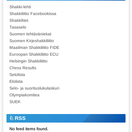
Shakki-lehti
Shakkiliitto Facebookissa
ShakkiNet
Tasaselo
Suomen tehtäväniekat
Suomen Kirjeshakkiliitto
Maailman Shakkiliitto FIDE
Euroopan Shakkiliitto ECU
Helsingin Shakkiliitto
Chess Results
Selolista
Elolista
Selo- ja suorituslukulaskuri
Olympiakomitea
SUEK
RSS
No feed items found.