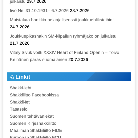
julkaistu
29.7.2026
Iivo Nei 31.10.1931– 6.7.2026
28.7.2026
Muistakaa hankkia pelaajalisenssit joukkuebliksteihin!
24.7.2026
Joukkuepikashakin SM-kilpailun ryhmäjako on julkaistu
21.7.2026
Vitaly Sivuk voitti XXXIV Heart of Finland Openin – Toivo
Keinänen paras suomalainen
20.7.2026
Linkit
Shakki-lehti
Shakkiliitto Facebookissa
ShakkiNet
Tasaselo
Suomen tehtäväniekat
Suomen Kirjeshakkiliitto
Maailman Shakkiliitto FIDE
Euroopan Shakkiliitto ECU