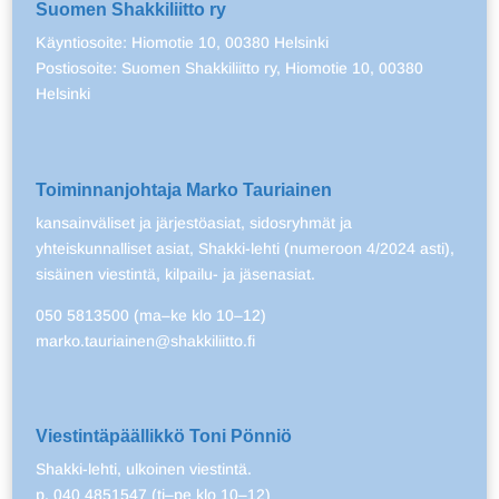
Suomen Shakkiliitto ry
Käyntiosoite: Hiomotie 10, 00380 Helsinki
Postiosoite: Suomen Shakkiliitto ry, Hiomotie 10, 00380
Helsinki
Toiminnanjohtaja Marko Tauriainen
kansainväliset ja järjestöasiat, sidosryhmät ja
yhteiskunnalliset asiat, Shakki-lehti (numeroon 4/2024 asti),
sisäinen viestintä, kilpailu- ja jäsenasiat.
050 5813500 (ma–ke klo 10–12)
marko.tauriainen@shakkiliitto.fi
Viestintäpäällikkö Toni Pönniö
Shakki-lehti, ulkoinen viestintä.
p. 040 4851547 (ti–pe klo 10–12)