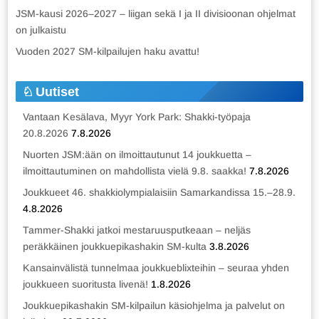
JSM-kausi 2026–2027 – liigan sekä I ja II divisioonan ohjelmat
on julkaistu
Vuoden 2027 SM-kilpailujen haku avattu!
Uutiset
Vantaan Kesälava, Myyr York Park: Shakki-työpaja
20.8.2026
7.8.2026
Nuorten JSM:ään on ilmoittautunut 14 joukkuetta –
ilmoittautuminen on mahdollista vielä 9.8. saakka!
7.8.2026
Joukkueet 46. shakkiolympialaisiin Samarkandissa 15.–28.9.
4.8.2026
Tammer-Shakki jatkoi mestaruusputkeaan – neljäs
peräkkäinen joukkuepikashakin SM-kulta
3.8.2026
Kansainvälistä tunnelmaa joukkueblixteihin – seuraa yhden
joukkueen suoritusta livenä!
1.8.2026
Joukkuepikashakin SM-kilpailun käsiohjelma ja palvelut on