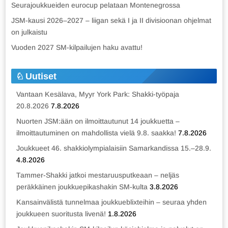
Seurajoukkueiden eurocup pelataan Montenegrossa
JSM-kausi 2026–2027 – liigan sekä I ja II divisioonan ohjelmat
on julkaistu
Vuoden 2027 SM-kilpailujen haku avattu!
Uutiset
Vantaan Kesälava, Myyr York Park: Shakki-työpaja
20.8.2026
7.8.2026
Nuorten JSM:ään on ilmoittautunut 14 joukkuetta –
ilmoittautuminen on mahdollista vielä 9.8. saakka!
7.8.2026
Joukkueet 46. shakkiolympialaisiin Samarkandissa 15.–28.9.
4.8.2026
Tammer-Shakki jatkoi mestaruusputkeaan – neljäs
peräkkäinen joukkuepikashakin SM-kulta
3.8.2026
Kansainvälistä tunnelmaa joukkueblixteihin – seuraa yhden
joukkueen suoritusta livenä!
1.8.2026