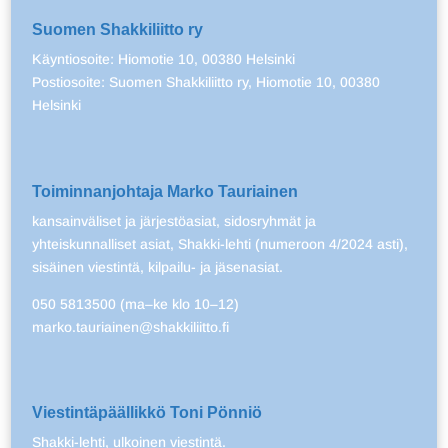
Suomen Shakkiliitto ry
Käyntiosoite: Hiomotie 10, 00380 Helsinki
Postiosoite: Suomen Shakkiliitto ry, Hiomotie 10, 00380
Helsinki
Toiminnanjohtaja Marko Tauriainen
kansainväliset ja järjestöasiat, sidosryhmät ja
yhteiskunnalliset asiat, Shakki-lehti (numeroon 4/2024 asti),
sisäinen viestintä, kilpailu- ja jäsenasiat.
050 5813500 (ma–ke klo 10–12)
marko.tauriainen@shakkiliitto.fi
Viestintäpäällikkö Toni Pönniö
Shakki-lehti, ulkoinen viestintä.