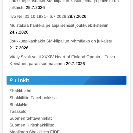
Joukkuepikashakin SM-kilpailun käsiohjelma ja palvelut on
julkaistu
29.7.2026
Iivo Nei 31.10.1931– 6.7.2026
28.7.2026
Muistakaa hankkia pelaajalisenssit joukkuebliksteihin!
24.7.2026
Joukkuepikashakin SM-kilpailun ryhmäjako on julkaistu
21.7.2026
Vitaly Sivuk voitti XXXIV Heart of Finland Openin – Toivo
Keinänen paras suomalainen
20.7.2026
Linkit
Shakki-lehti
Shakkiliitto Facebookissa
ShakkiNet
Tasaselo
Suomen tehtäväniekat
Suomen Kirjeshakkiliitto
Maailman Shakkiliitto FIDE