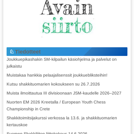
Tiedotteet
Joukkuepikashakin SM-kilpailun käsiohjelma ja palvelut on
julkaistu
Muistakaa hankkia pelaajalisenssit joukkuebliksteihin!
Kutsu shakkituomarien kokoukseen su 26.7.2026
Muista ilmoittautua III divisioonaan JSM-kaudelle 2026–2027
Nuorten EM 2026 Kreetalla / European Youth Chess
Championship in Crete
Shakkitoimitsijakurssi verkossa la 13.6. ja shakkituomarien
kertauskoe
Suomen Shakkiliiton liittokokous 14.6.2026