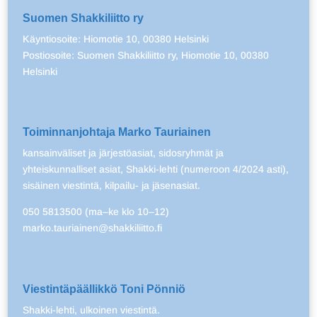
Suomen Shakkiliitto ry
Käyntiosoite: Hiomotie 10, 00380 Helsinki
Postiosoite: Suomen Shakkiliitto ry, Hiomotie 10, 00380
Helsinki
Toiminnanjohtaja Marko Tauriainen
kansainväliset ja järjestöasiat, sidosryhmät ja
yhteiskunnalliset asiat, Shakki-lehti (numeroon 4/2024 asti),
sisäinen viestintä, kilpailu- ja jäsenasiat.
050 5813500 (ma–ke klo 10–12)
marko.tauriainen@shakkiliitto.fi
Viestintäpäällikkö Toni Pönniö
Shakki-lehti, ulkoinen viestintä.