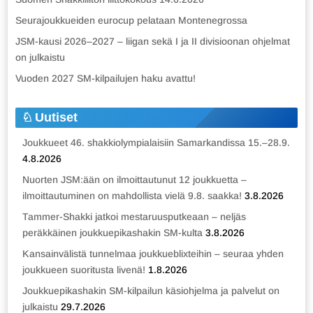
Seurajoukkueiden eurocup pelataan Montenegrossa
JSM-kausi 2026–2027 – liigan sekä I ja II divisioonan ohjelmat
on julkaistu
Vuoden 2027 SM-kilpailujen haku avattu!
Uutiset
Joukkueet 46. shakkiolympialaisiin Samarkandissa 15.–28.9.
4.8.2026
Nuorten JSM:ään on ilmoittautunut 12 joukkuetta –
ilmoittautuminen on mahdollista vielä 9.8. saakka!
3.8.2026
Tammer-Shakki jatkoi mestaruusputkeaan – neljäs
peräkkäinen joukkuepikashakin SM-kulta
3.8.2026
Kansainvälistä tunnelmaa joukkueblixteihin – seuraa yhden
joukkueen suoritusta livenä!
1.8.2026
Joukkuepikashakin SM-kilpailun käsiohjelma ja palvelut on
julkaistu
29.7.2026