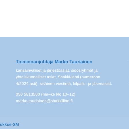
Toiminnanjohtaja Marko Tauriainen
kansainväliset ja järjestöasiat, sidosryhmät ja
yhteiskunnalliset asiat, Shakki-lehti (numeroon
4/2024 asti), sisäinen viestintä, kilpailu- ja jäsenasiat.
050 5813500 (ma–ke klo 10–12)
marko.tauriainen@shakkiliitto.fi
oukkue-SM