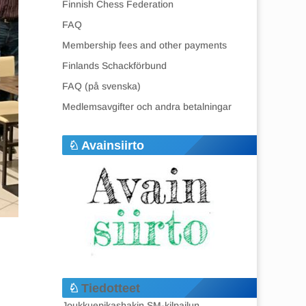
Finnish Chess Federation
FAQ
Membership fees and other payments
Finlands Schackförbund
FAQ (på svenska)
Medlemsavgifter och andra betalningar
Avainsiirto
Tiedotteet
Joukkuepikashakin SM-kilpailun