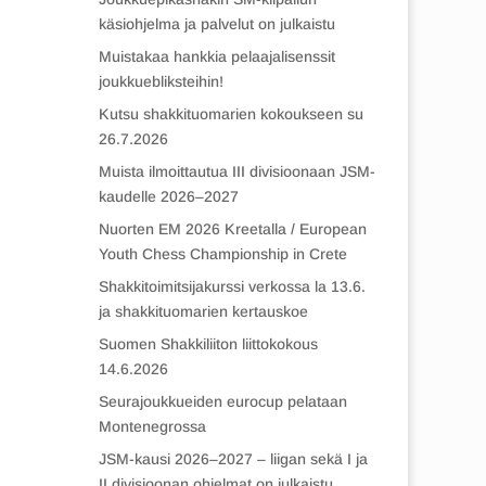
käsiohjelma ja palvelut on julkaistu
Muistakaa hankkia pelaajalisenssit
joukkuebliksteihin!
Kutsu shakkituomarien kokoukseen su
26.7.2026
Muista ilmoittautua III divisioonaan JSM-
kaudelle 2026–2027
Nuorten EM 2026 Kreetalla / European
Youth Chess Championship in Crete
Shakkitoimitsijakurssi verkossa la 13.6.
ja shakkituomarien kertauskoe
Suomen Shakkiliiton liittokokous
14.6.2026
Seurajoukkueiden eurocup pelataan
Montenegrossa
JSM-kausi 2026–2027 – liigan sekä I ja
II divisioonan ohjelmat on julkaistu