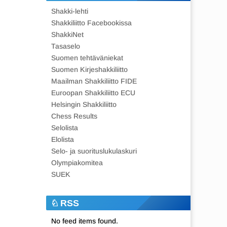
Shakki-lehti
Shakkiliitto Facebookissa
ShakkiNet
Tasaselo
Suomen tehtäväniekat
Suomen Kirjeshakkiliitto
Maailman Shakkiliitto FIDE
Euroopan Shakkiliitto ECU
Helsingin Shakkiliitto
Chess Results
Selolista
Elolista
Selo- ja suorituslukulaskuri
Olympiakomitea
SUEK
RSS
No feed items found.