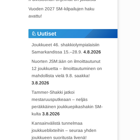
Vuoden 2027 SM-kilpailujen haku
avattu!
Uutiset
Joukkueet 46. shakkiolympialaisiin
Samarkandissa 15.–28.9.
4.8.2026
Nuorten JSM:ään on ilmoittautunut
12 joukkuetta – ilmoittautuminen on
mahdollista vielä 9.8. saakka!
3.8.2026
Tammer-Shakki jatkoi
mestaruusputkeaan – neljäs
peräkkäinen joukkuepikashakin SM-
kulta
3.8.2026
Kansainvälistä tunnelmaa
joukkueblixteihin – seuraa yhden
joukkueen suoritusta livenä!