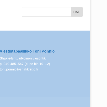
Viestintäpäällikkö Toni Pönniö
Shakki-lehti, ulkoinen viestintä.
p. 040 4851547 (ti–pe klo 10–12)
toni.ponnio@shakkiliitto.fi