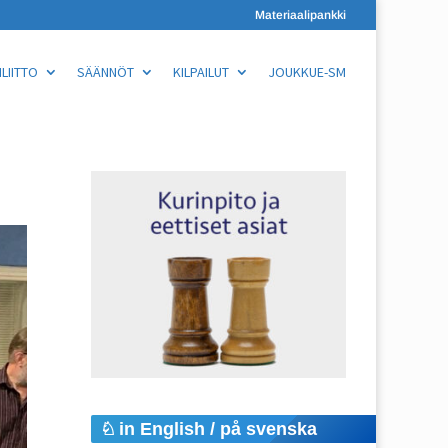
Materiaalipankki
LIITTO
SÄÄNNÖT
KILPAILUT
JOUKKUE-SM
in English / på svenska