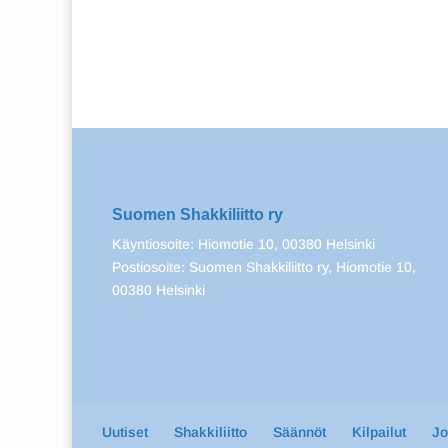
Suomen Shakkiliitto ry
Käyntiosoite: Hiomotie 10, 00380 Helsinki
Postiosoite: Suomen Shakkiliitto ry, Hiomotie 10,
00380 Helsinki
Uutiset
Shakkiliitto
Säännöt
Kilpailut
J