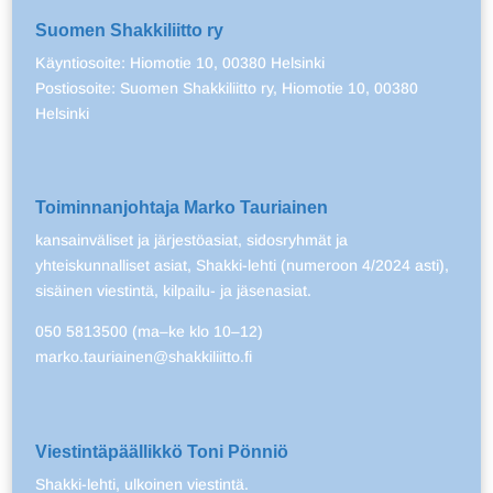
Suomen Shakkiliitto ry
Käyntiosoite: Hiomotie 10, 00380 Helsinki
Postiosoite: Suomen Shakkiliitto ry, Hiomotie 10, 00380
Helsinki
Toiminnanjohtaja Marko Tauriainen
kansainväliset ja järjestöasiat, sidosryhmät ja
yhteiskunnalliset asiat, Shakki-lehti (numeroon 4/2024 asti),
sisäinen viestintä, kilpailu- ja jäsenasiat.
050 5813500 (ma–ke klo 10–12)
marko.tauriainen@shakkiliitto.fi
Viestintäpäällikkö Toni Pönniö
Shakki-lehti, ulkoinen viestintä.