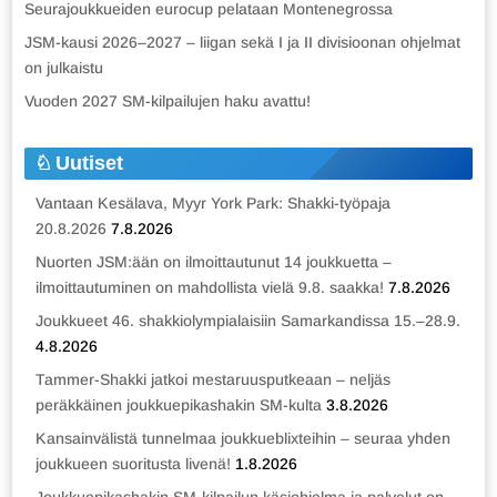
Seurajoukkueiden eurocup pelataan Montenegrossa
JSM-kausi 2026–2027 – liigan sekä I ja II divisioonan ohjelmat
on julkaistu
Vuoden 2027 SM-kilpailujen haku avattu!
Uutiset
Vantaan Kesälava, Myyr York Park: Shakki-työpaja
20.8.2026
7.8.2026
Nuorten JSM:ään on ilmoittautunut 14 joukkuetta –
ilmoittautuminen on mahdollista vielä 9.8. saakka!
7.8.2026
Joukkueet 46. shakkiolympialaisiin Samarkandissa 15.–28.9.
4.8.2026
Tammer-Shakki jatkoi mestaruusputkeaan – neljäs
peräkkäinen joukkuepikashakin SM-kulta
3.8.2026
Kansainvälistä tunnelmaa joukkueblixteihin – seuraa yhden
joukkueen suoritusta livenä!
1.8.2026
Joukkuepikashakin SM-kilpailun käsiohjelma ja palvelut on