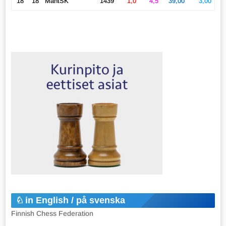
18
18
MäntSK
1439
1,0
4,5
39,00
3,00
in English / på svenska
Finnish Chess Federation