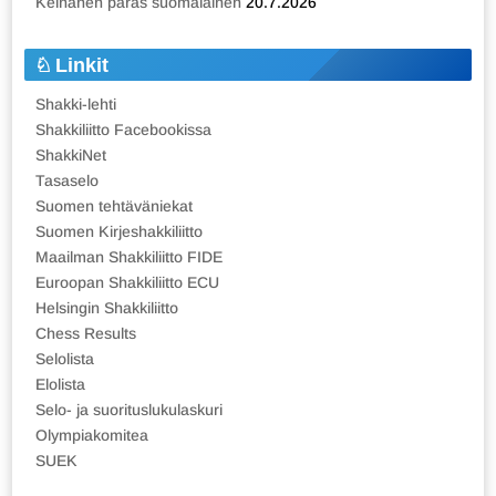
Keinänen paras suomalainen
20.7.2026
Linkit
Shakki-lehti
Shakkiliitto Facebookissa
ShakkiNet
Tasaselo
Suomen tehtäväniekat
Suomen Kirjeshakkiliitto
Maailman Shakkiliitto FIDE
Euroopan Shakkiliitto ECU
Helsingin Shakkiliitto
Chess Results
Selolista
Elolista
Selo- ja suorituslukulaskuri
Olympiakomitea
SUEK