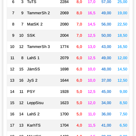
6
3
TuTS
2284
8,0
17,0
57,00
25,00
7
9
TammerSh 2
2069
8,0
16,5
49,00
19,00
8
7
MatSK 2
2080
7,0
14,5
56,00
22,50
9
10
SSK
2004
7,0
12,5
50,00
18,50
10
12
TammerSh 3
1774
6,0
13,0
43,00
16,50
11
8
LahS 1
2079
6,0
12,5
49,00
12,00
12
15
JämSS
1698
6,0
10,0
48,00
14,50
13
16
JyS 2
1644
6,0
10,0
37,00
12,50
14
11
PSY
1928
5,0
12,5
45,00
9,00
15
12
LeppSisu
1623
5,0
12,0
34,00
8,50
16
14
LahS 2
1700
5,0
11,0
36,00
7,50
17
13
KarhTS
1704
4,0
11,5
41,00
6,50