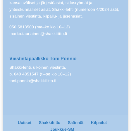
kansainväliset ja järjestöasiat, sidosryhmät ja
yhteiskunnalliset asiat, Shakki-lehti (numeroon 4/2024 asti),
sisäinen viestintä, kilpailu- ja jäsenasiat.
050 5813500 (ma–ke klo 10–12)
marko.tauriainen@shakkiliitto.fi
Viestintäpäällikkö Toni Pönniö
Shakki-lehti, ulkoinen viestintä.
p. 040 4851547 (ti–pe klo 10–12)
toni.ponnio@shakkiliitto.fi
Uutiset
Shakkiliitto
Säännöt
Kilpailut
Joukkue-SM