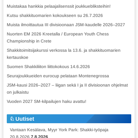
Muistakaa hankkia pelaajalisenssit joukkuebliksteihin!
Kutsu shakkituomarien kokoukseen su 26.7.2026
Muista ilmoittautua III divisioonaan JSM-kaudelle 2026–2027
Nuorten EM 2026 Kreetalla / European Youth Chess
Championship in Crete
Shakkitoimitsijakurssi verkossa la 13.6. ja shakkituomarien
kertauskoe
Suomen Shakkiliiton liittokokous 14.6.2026
Seurajoukkueiden eurocup pelataan Montenegrossa
JSM-kausi 2026–2027 – liigan sekä I ja II divisioonan ohjelmat
on julkaistu
Vuoden 2027 SM-kilpailujen haku avattu!
Uutiset
Vantaan Kesälava, Myyr York Park: Shakki-työpaja
20.8.2026
7.8.2026