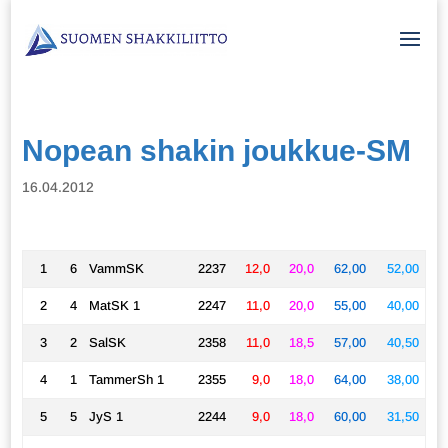
Nopean shakin joukkue-SM
16.04.2012
1
6
VammSK
2237
12,0
20,0
62,00
52,00
2
4
MatSK 1
2247
11,0
20,0
55,00
40,00
3
2
SalSK
2358
11,0
18,5
57,00
40,50
4
1
TammerSh 1
2355
9,0
18,0
64,00
38,00
5
5
JyS 1
2244
9,0
18,0
60,00
31,50