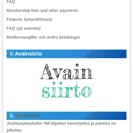
FAQ
Membership fees and other payments
Finlands Schackförbund
FAQ (på svenska)
Medlemsavgifter och andra betalningar
Avainsiirto
Tiedotteet
Joukkuepikashakin SM-kilpailun käsiohjelma ja palvelut on
julkaistu