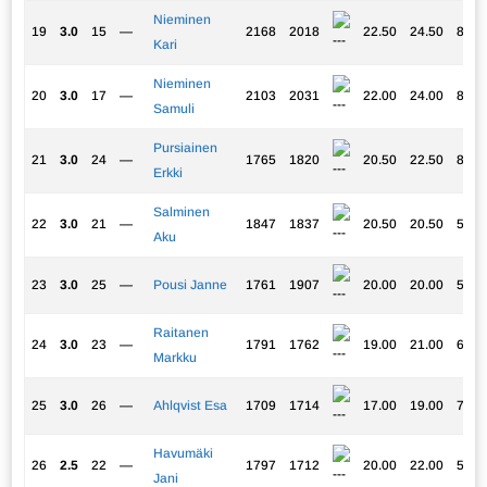
Nieminen
19
3.0
15
—
2168
2018
22.50
24.50
8.25
Kari
Nieminen
20
3.0
17
—
2103
2031
22.00
24.00
8.50
Samuli
Pursiainen
21
3.0
24
—
1765
1820
20.50
22.50
8.00
Erkki
Salminen
22
3.0
21
—
1847
1837
20.50
20.50
5.00
Aku
23
3.0
25
—
Pousi Janne
1761
1907
20.00
20.00
5.50
Raitanen
24
3.0
23
—
1791
1762
19.00
21.00
6.00
Markku
25
3.0
26
—
Ahlqvist Esa
1709
1714
17.00
19.00
7.50
Havumäki
26
2.5
22
—
1797
1712
20.00
22.00
5.25
Jani