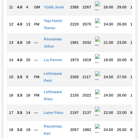
11
4.0
4
GM
Yrjölä Jouni
2385
2267
26.00
29.00
16.2
Topi-Hulmi
12
4.0
13
FM
2220
2070
24.00
26.00
11.0
Teemu
Rauramaa
13
4.0
19
—
1981
2032
21.00
23.00
10.7
Julius
14
4.0
20
—
Liu Dennis
1973
1919
18.00
20.00
9.50
Lehtivaara
15
3.5
9
FM
2305
2117
24.50
27.50
11.0
Petri
Lehtivaara
16
3.5
16
FM
2155
2022
24.00
26.00
10.2
Risto
17
3.5
14
—
Laine Panu
2197
2137
22.00
22.00
8.25
Rauramaa
18
3.0
18
—
2057
1982
24.50
26.50
8.75
Kari