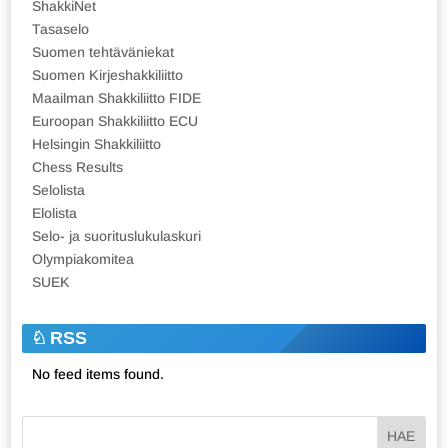
ShakkiNet
Tasaselo
Suomen tehtäväniekat
Suomen Kirjeshakkiliitto
Maailman Shakkiliitto FIDE
Euroopan Shakkiliitto ECU
Helsingin Shakkiliitto
Chess Results
Selolista
Elolista
Selo- ja suorituslukulaskuri
Olympiakomitea
SUEK
RSS
No feed items found.