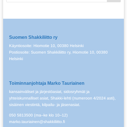
Suomen Shakkiliitto ry
Käyntiosoite: Hiomotie 10, 00380 Helsinki
Postiosoite: Suomen Shakkiliitto ry, Hiomotie 10, 00380
Helsinki
Toiminnanjohtaja Marko Tauriainen
kansainväliset ja järjestöasiat, sidosryhmät ja
yhteiskunnalliset asiat, Shakki-lehti (numeroon 4/2024 asti),
sisäinen viestintä, kilpailu- ja jäsenasiat.
050 5813500 (ma–ke klo 10–12)
marko.tauriainen@shakkiliitto.fi