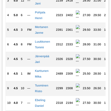
3
5.0
12
—
2239
2418
28.50
31.00
21.2
Jani
Pohjala
4
5.0
6
—
2323
2402
27.00
29.50
20.0
Henri
Mertanen
5
4.5
3
FM
2391
2361
29.50
33.50
19.0
Janne
Luukkonen
6
4.5
8
FM
2312
2333
28.00
31.00
17.2
Tommi
Järvenpää
7
4.5
5
—
2326
2328
27.50
30.50
17.0
Jari
Karttunen
8
4.5
1
IM
2489
2309
25.50
28.50
16.2
Mika
Tuominen
9
4.5
10
—
2299
2308
23.50
26.50
15.5
Risto
Ebeling
10
4.0
7
—
2318
2194
27.50
30.50
14.2
Daniel