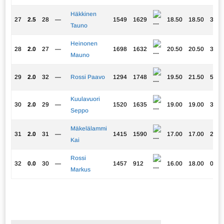
Häkkinen
27
2.5
28
—
1549
1629
18.50
18.50
3.25
Tauno
Heinonen
28
2.0
27
—
1698
1632
20.50
20.50
3.00
Mauno
29
2.0
32
—
Rossi Paavo
1294
1748
19.50
21.50
5.00
Kuulavuori
30
2.0
29
—
1520
1635
19.00
19.00
3.00
Seppo
Mäkelälammi
31
2.0
31
—
1415
1590
17.00
17.00
2.50
Kai
Rossi
32
0.0
30
—
1457
912
16.00
18.00
0.00
Markus