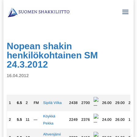
Nopean shakin
henkilökohtainen SM
24.3.2012
16.04.2012
1
6.5
2
FM
Sipilä Vilka
2438
2700
26.00
29.00
26.5
Köykkä
2
5.5
11
—
2249
2376
24.00
26.00
19.5
Pekka
Ahvenjärvi