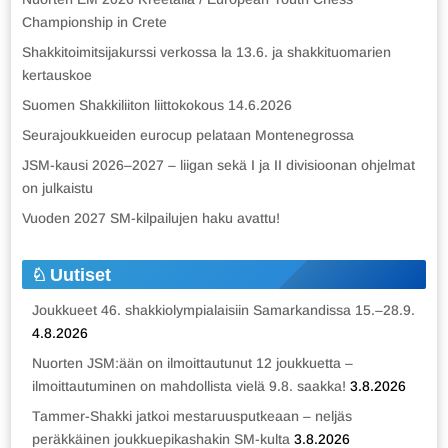
Championship in Crete
Shakkitoimitsijakurssi verkossa la 13.6. ja shakkituomarien
kertauskoe
Suomen Shakkiliiton liittokokous 14.6.2026
Seurajoukkueiden eurocup pelataan Montenegrossa
JSM-kausi 2026–2027 – liigan sekä I ja II divisioonan ohjelmat
on julkaistu
Vuoden 2027 SM-kilpailujen haku avattu!
Uutiset
Joukkueet 46. shakkiolympialaisiin Samarkandissa 15.–28.9.
4.8.2026
Nuorten JSM:ään on ilmoittautunut 12 joukkuetta –
ilmoittautuminen on mahdollista vielä 9.8. saakka!
3.8.2026
Tammer-Shakki jatkoi mestaruusputkeaan – neljäs
peräkkäinen joukkuepikashakin SM-kulta
3.8.2026