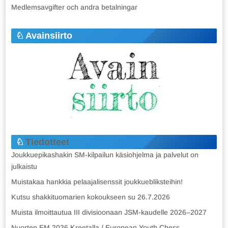
Medlemsavgifter och andra betalningar
Avainsiirto
Tiedotteet
Joukkuepikashakin SM-kilpailun käsiohjelma ja palvelut on
julkaistu
Muistakaa hankkia pelaajalisenssit joukkuebliksteihin!
Kutsu shakkituomarien kokoukseen su 26.7.2026
Muista ilmoittautua III divisioonaan JSM-kaudelle 2026–2027
Nuorten EM 2026 Kreetalla / European Youth Chess