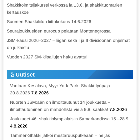
Shakkitoimitsijakurssi verkossa la 13.6. ja shakkituomarien
kertauskoe
Suomen Shakkiliiton liittokokous 14.6.2026
Seurajoukkueiden eurocup pelataan Montenegrossa
JSM-kausi 2026–2027 – liigan sekä I ja II divisioonan ohjelmat
on julkaistu
Vuoden 2027 SM-kilpailujen haku avattu!
Uutiset
Vantaan Kesälava, Myyr York Park: Shakki-työpaja
20.8.2026
7.8.2026
Nuorten JSM:ään on ilmoittautunut 14 joukkuetta –
ilmoittautuminen on mahdollista vielä 9.8. saakka!
7.8.2026
Joukkueet 46. shakkiolympialaisiin Samarkandissa 15.–28.9.
4.8.2026
Tammer-Shakki jatkoi mestaruusputkeaan – neljäs