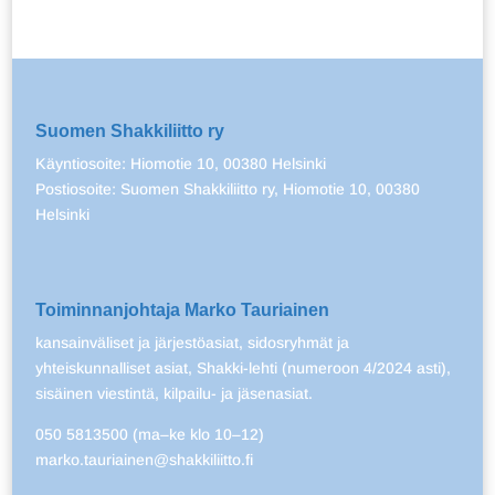
Suomen Shakkiliitto ry
Käyntiosoite: Hiomotie 10, 00380 Helsinki
Postiosoite: Suomen Shakkiliitto ry, Hiomotie 10, 00380
Helsinki
Toiminnanjohtaja Marko Tauriainen
kansainväliset ja järjestöasiat, sidosryhmät ja
yhteiskunnalliset asiat, Shakki-lehti (numeroon 4/2024 asti),
sisäinen viestintä, kilpailu- ja jäsenasiat.
050 5813500 (ma–ke klo 10–12)
marko.tauriainen@shakkiliitto.fi