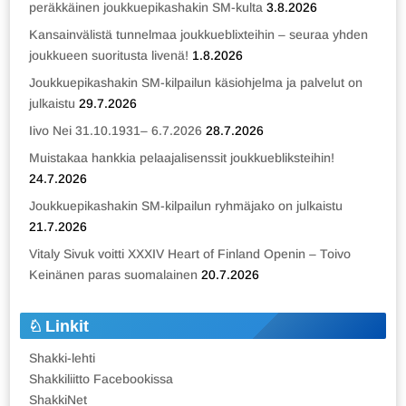
peräkkäinen joukkuepikashakin SM-kulta
3.8.2026
Kansainvälistä tunnelmaa joukkueblixteihin – seuraa yhden
joukkueen suoritusta livenä!
1.8.2026
Joukkuepikashakin SM-kilpailun käsiohjelma ja palvelut on
julkaistu
29.7.2026
Iivo Nei 31.10.1931– 6.7.2026
28.7.2026
Muistakaa hankkia pelaajalisenssit joukkuebliksteihin!
24.7.2026
Joukkuepikashakin SM-kilpailun ryhmäjako on julkaistu
21.7.2026
Vitaly Sivuk voitti XXXIV Heart of Finland Openin – Toivo
Keinänen paras suomalainen
20.7.2026
Linkit
Shakki-lehti
Shakkiliitto Facebookissa
ShakkiNet