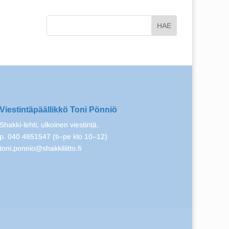
Viestintäpäällikkö Toni Pönniö
Shakki-lehti, ulkoinen viestintä.
p. 040 4851547 (ti–pe klo 10–12)
toni.ponnio@shakkiliitto.fi