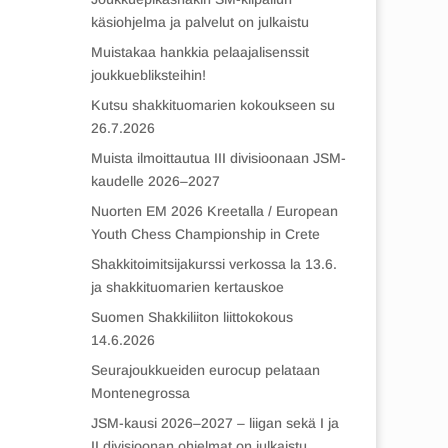
käsiohjelma ja palvelut on julkaistu
Muistakaa hankkia pelaajalisenssit
joukkuebliksteihin!
Kutsu shakkituomarien kokoukseen su
26.7.2026
Muista ilmoittautua III divisioonaan JSM-
kaudelle 2026–2027
Nuorten EM 2026 Kreetalla / European
Youth Chess Championship in Crete
Shakkitoimitsijakurssi verkossa la 13.6.
ja shakkituomarien kertauskoe
Suomen Shakkiliiton liittokokous
14.6.2026
Seurajoukkueiden eurocup pelataan
Montenegrossa
JSM-kausi 2026–2027 – liigan sekä I ja
II divisioonan ohjelmat on julkaistu