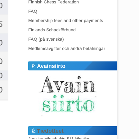
Finnish Chess Federation
FAQ
Membership fees and other payments
Finlands Schackförbund
FAQ (på svenska)
Medlemsavgifter och andra betalningar
Avainsiirto
Tiedotteet
Joukkuepikashakin SM-kilpailun