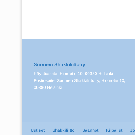
Suomen Shakkiliitto ry
Käyntiosoite: Hiomotie 10, 00380 Helsinki
Postiosoite: Suomen Shakkiliitto ry, Hiomotie 10,
00380 Helsinki
Uutiset
Shakkiliitto
Säännöt
Kilpailut
J