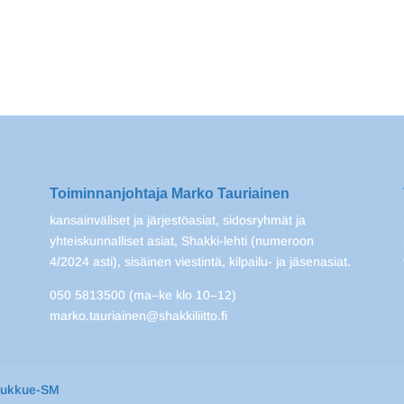
Toiminnanjohtaja Marko Tauriainen
kansainväliset ja järjestöasiat, sidosryhmät ja
yhteiskunnalliset asiat, Shakki-lehti (numeroon
4/2024 asti), sisäinen viestintä, kilpailu- ja jäsenasiat.
050 5813500 (ma–ke klo 10–12)
marko.tauriainen@shakkiliitto.fi
oukkue-SM