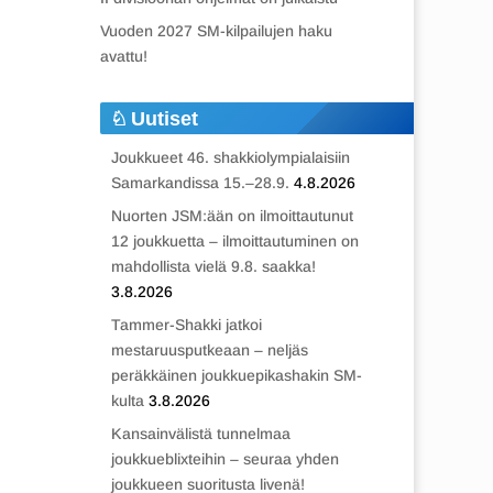
Vuoden 2027 SM-kilpailujen haku
avattu!
Uutiset
Joukkueet 46. shakkiolympialaisiin
Samarkandissa 15.–28.9.
4.8.2026
Nuorten JSM:ään on ilmoittautunut
12 joukkuetta – ilmoittautuminen on
mahdollista vielä 9.8. saakka!
3.8.2026
Tammer-Shakki jatkoi
mestaruusputkeaan – neljäs
peräkkäinen joukkuepikashakin SM-
kulta
3.8.2026
Kansainvälistä tunnelmaa
joukkueblixteihin – seuraa yhden
joukkueen suoritusta livenä!