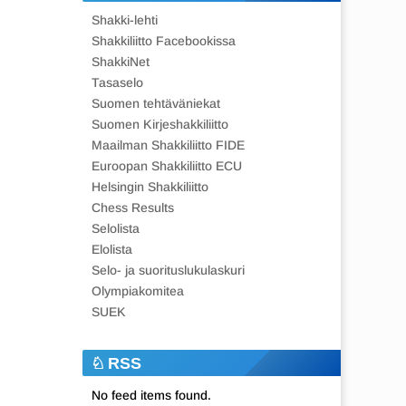
Shakki-lehti
Shakkiliitto Facebookissa
ShakkiNet
Tasaselo
Suomen tehtäväniekat
Suomen Kirjeshakkiliitto
Maailman Shakkiliitto FIDE
Euroopan Shakkiliitto ECU
Helsingin Shakkiliitto
Chess Results
Selolista
Elolista
Selo- ja suorituslukulaskuri
Olympiakomitea
SUEK
RSS
No feed items found.