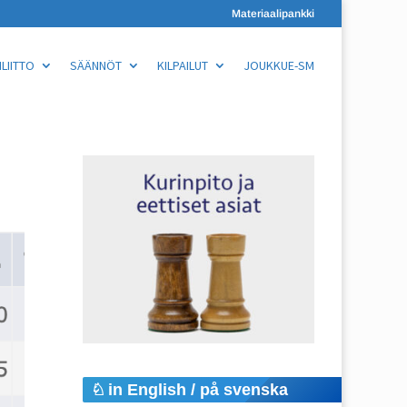
Materiaalipankki
LIITTO
SÄÄNNÖT
KILPAILUT
JOUKKUE-SM
in English / på svenska