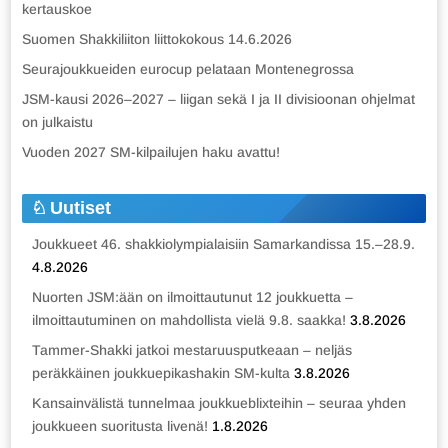
kertauskoe
Suomen Shakkiliiton liittokokous 14.6.2026
Seurajoukkueiden eurocup pelataan Montenegrossa
JSM-kausi 2026–2027 – liigan sekä I ja II divisioonan ohjelmat
on julkaistu
Vuoden 2027 SM-kilpailujen haku avattu!
Uutiset
Joukkueet 46. shakkiolympialaisiin Samarkandissa 15.–28.9.
4.8.2026
Nuorten JSM:ään on ilmoittautunut 12 joukkuetta –
ilmoittautuminen on mahdollista vielä 9.8. saakka!
3.8.2026
Tammer-Shakki jatkoi mestaruusputkeaan – neljäs
peräkkäinen joukkuepikashakin SM-kulta
3.8.2026
Kansainvälistä tunnelmaa joukkueblixteihin – seuraa yhden
joukkueen suoritusta livenä!
1.8.2026