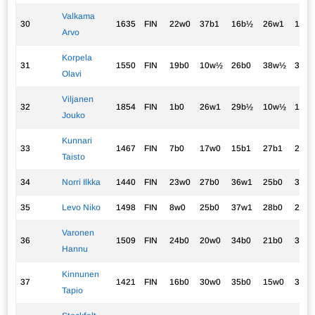
Valkama
30
1635
FIN
22w0
37b1
16b½
26w1
13b0
Arvo
Korpela
31
1550
FIN
19b0
10w½
26b0
38w½
34b
Olavi
Viljanen
32
1854
FIN
1b0
26w1
29b½
10w½
18b0
Jouko
Kunnari
33
1467
FIN
7b0
17w0
15b1
27b1
23w
Taisto
34
Norri Ilkka
1440
FIN
23w0
27b0
36w1
25b0
31w
35
Levo Niko
1498
FIN
8w0
25b0
37w1
28b0
27w-
Varonen
36
1509
FIN
24b0
20w0
34b0
21b0
37w
Hannu
Kinnunen
37
1421
FIN
16b0
30w0
35b0
15w0
36b0
Tapio