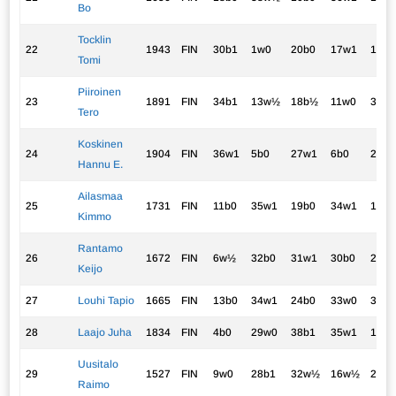
Bo
Tocklin
22
1943
FIN
30b1
1w0
20b0
17w1
10b
Tomi
Piiroinen
23
1891
FIN
34b1
13w½
18b½
11w0
33b1
Tero
Koskinen
24
1904
FIN
36w1
5b0
27w1
6b0
20w
Hannu E.
Ailasmaa
25
1731
FIN
11b0
35w1
19b0
34w1
16b0
Kimmo
Rantamo
26
1672
FIN
6w½
32b0
31w1
30b0
29w
Keijo
27
Louhi Tapio
1665
FIN
13b0
34w1
24b0
33w0
35b+
28
Laajo Juha
1834
FIN
4b0
29w0
38b1
35w1
19b
Uusitalo
29
1527
FIN
9w0
28b1
32w½
16w½
26b
Raimo