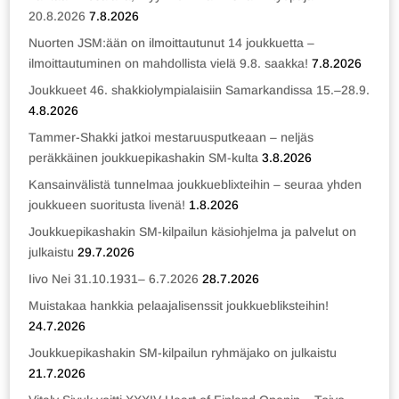
20.8.2026
7.8.2026
Nuorten JSM:ään on ilmoittautunut 14 joukkuetta –
ilmoittautuminen on mahdollista vielä 9.8. saakka!
7.8.2026
Joukkueet 46. shakkiolympialaisiin Samarkandissa 15.–28.9.
4.8.2026
Tammer-Shakki jatkoi mestaruusputkeaan – neljäs
peräkkäinen joukkuepikashakin SM-kulta
3.8.2026
Kansainvälistä tunnelmaa joukkueblixteihin – seuraa yhden
joukkueen suoritusta livenä!
1.8.2026
Joukkuepikashakin SM-kilpailun käsiohjelma ja palvelut on
julkaistu
29.7.2026
Iivo Nei 31.10.1931– 6.7.2026
28.7.2026
Muistakaa hankkia pelaajalisenssit joukkuebliksteihin!
24.7.2026
Joukkuepikashakin SM-kilpailun ryhmäjako on julkaistu
21.7.2026