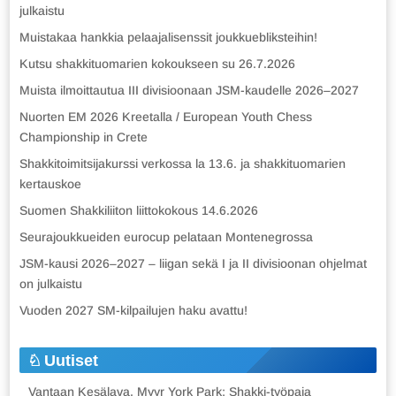
julkaistu
Muistakaa hankkia pelaajalisenssit joukkuebliksteihin!
Kutsu shakkituomarien kokoukseen su 26.7.2026
Muista ilmoittautua III divisioonaan JSM-kaudelle 2026–2027
Nuorten EM 2026 Kreetalla / European Youth Chess
Championship in Crete
Shakkitoimitsijakurssi verkossa la 13.6. ja shakkituomarien
kertauskoe
Suomen Shakkiliiton liittokokous 14.6.2026
Seurajoukkueiden eurocup pelataan Montenegrossa
JSM-kausi 2026–2027 – liigan sekä I ja II divisioonan ohjelmat
on julkaistu
Vuoden 2027 SM-kilpailujen haku avattu!
Uutiset
Vantaan Kesälava, Myyr York Park: Shakki-työpaja