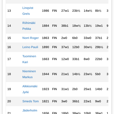
Linqvist
13
1986
FIN
27w1
23b½
14w½
8b½
30w
Grels
Riihimäki
14
1884
FIN
38b1
18w½
13b½
19w1
9b½
Pekka
15
Norri Roger
1863
FIN
2w0
6b0
33w0
37b1
21w
16
Leino Pauli
1890
FIN
37w1
12b0
30w½
29b½
25w
Tuominen
17
1663
FIN
12w0
33b1
8w0
22b0
38w
Kari
Nieminen
18
1944
FIN
21w1
14b½
23w½
5b0
32w
Markus
Alkkiomäki
19
1923
FIN
31w1
2b0
25w1
14b0
28w
Jyrki
20
Smeds Tom
1821
FIN
3w0
36b1
22w1
9w0
24b
Jäderholm
21
1656
FIN
18b0
38w½
10b0
36w1
15b0