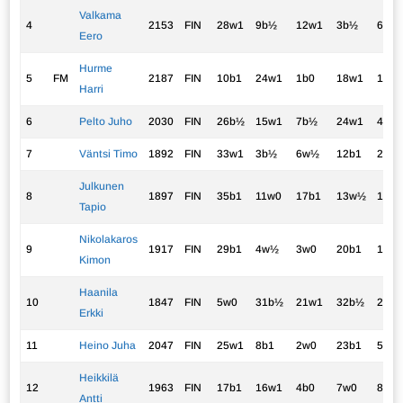
Valkama
4
2153
FIN
28w1
9b½
12w1
3b½
6w1
Eero
Hurme
5
FM
2187
FIN
10b1
24w1
1b0
18w1
11b1
Harri
6
Pelto Juho
2030
FIN
26b½
15w1
7b½
24w1
4b0
7
Väntsi Timo
1892
FIN
33w1
3b½
6w½
12b1
2w0
Julkunen
8
1897
FIN
35b1
11w0
17b1
13w½
12b
Tapio
Nikolakaros
9
1917
FIN
29b1
4w½
3w0
20b1
14w
Kimon
Haanila
10
1847
FIN
5w0
31b½
21w1
32b½
22w
Erkki
11
Heino Juha
2047
FIN
25w1
8b1
2w0
23b1
5w0
Heikkilä
12
1963
FIN
17b1
16w1
4b0
7w0
8w½
Antti