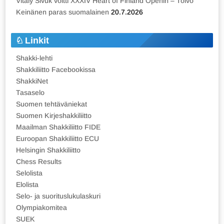
Vitaly Sivuk voitti XXXIV Heart of Finland Openin – Toivo
Keinänen paras suomalainen
20.7.2026
Linkit
Shakki-lehti
Shakkiliitto Facebookissa
ShakkiNet
Tasaselo
Suomen tehtäväniekat
Suomen Kirjeshakkiliitto
Maailman Shakkiliitto FIDE
Euroopan Shakkiliitto ECU
Helsingin Shakkiliitto
Chess Results
Selolista
Elolista
Selo- ja suorituslukulaskuri
Olympiakomitea
SUEK