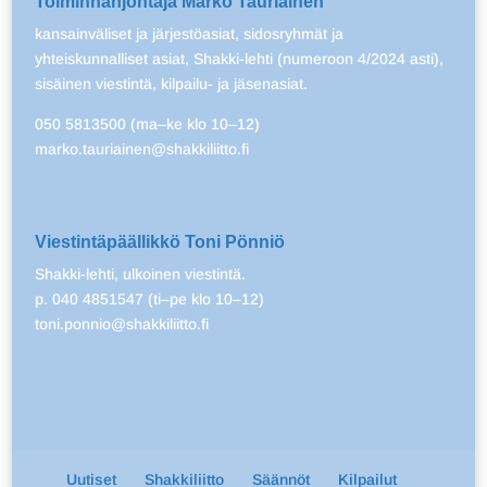
Toiminnanjohtaja Marko Tauriainen
kansainväliset ja järjestöasiat, sidosryhmät ja
yhteiskunnalliset asiat, Shakki-lehti (numeroon 4/2024 asti),
sisäinen viestintä, kilpailu- ja jäsenasiat.
050 5813500 (ma–ke klo 10–12)
marko.tauriainen@shakkiliitto.fi
Viestintäpäällikkö Toni Pönniö
Shakki-lehti, ulkoinen viestintä.
p. 040 4851547 (ti–pe klo 10–12)
toni.ponnio@shakkiliitto.fi
Uutiset
Shakkiliitto
Säännöt
Kilpailut