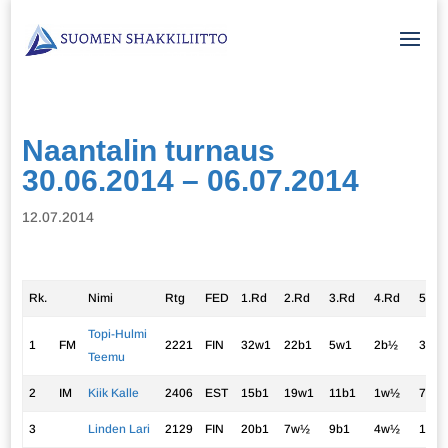
Naantalin turnaus
30.06.2014 – 06.07.2014
12.07.2014
Rk.
Nimi
Rtg
FED
1.Rd
2.Rd
3.Rd
4.Rd
5.Rd
Topi-Hulmi
1
FM
2221
FIN
32w1
22b1
5w1
2b½
3w1
Teemu
2
IM
Kiik Kalle
2406
EST
15b1
19w1
11b1
1w½
7b1
3
Linden Lari
2129
FIN
20b1
7w½
9b1
4w½
1b0