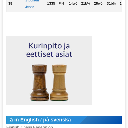
Stockfelt
38
1335
FIN
14w0
21b½
28w0
31b½
17b0
Jesse
in English / på svenska
Finnish Chess Federation