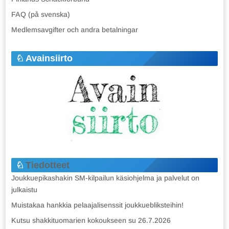
FAQ (på svenska)
Medlemsavgifter och andra betalningar
Avainsiirto
Tiedotteet
Joukkuepikashakin SM-kilpailun käsiohjelma ja palvelut on
julkaistu
Muistakaa hankkia pelaajalisenssit joukkuebliksteihin!
Kutsu shakkituomarien kokoukseen su 26.7.2026