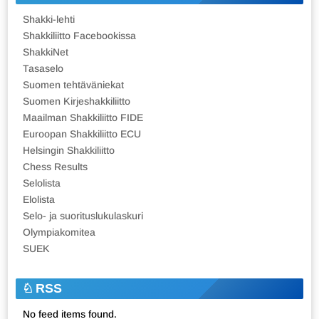
Shakki-lehti
Shakkiliitto Facebookissa
ShakkiNet
Tasaselo
Suomen tehtäväniekat
Suomen Kirjeshakkiliitto
Maailman Shakkiliitto FIDE
Euroopan Shakkiliitto ECU
Helsingin Shakkiliitto
Chess Results
Selolista
Elolista
Selo- ja suorituslukulaskuri
Olympiakomitea
SUEK
RSS
No feed items found.