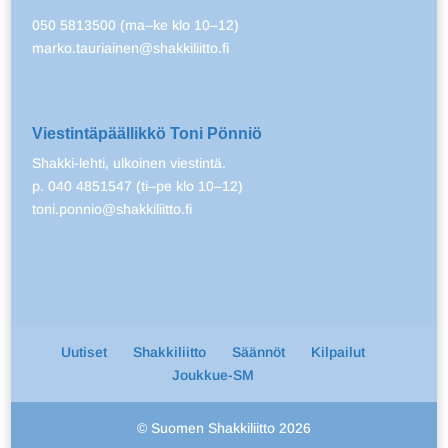
050 5813500 (ma–ke klo 10–12)
marko.tauriainen@shakkiliitto.fi
Viestintäpäällikkö Toni Pönniö
Shakki-lehti, ulkoinen viestintä.
p. 040 4851547 (ti–pe klo 10–12)
toni.ponnio@shakkiliitto.fi
Uutiset
Shakkiliitto
Säännöt
Kilpailut
Joukkue-SM
© Suomen Shakkiliitto 2026