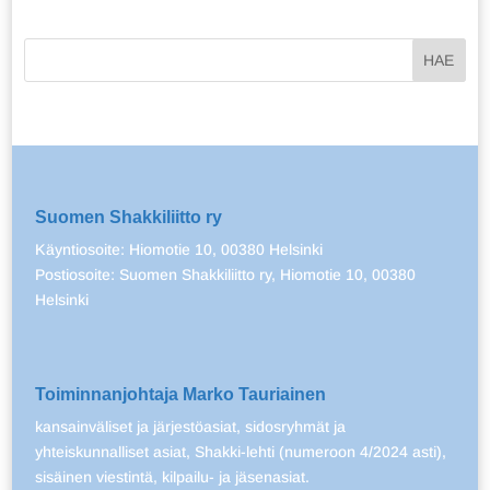
Suomen Shakkiliitto ry
Käyntiosoite: Hiomotie 10, 00380 Helsinki
Postiosoite: Suomen Shakkiliitto ry, Hiomotie 10, 00380
Helsinki
Toiminnanjohtaja Marko Tauriainen
kansainväliset ja järjestöasiat, sidosryhmät ja
yhteiskunnalliset asiat, Shakki-lehti (numeroon 4/2024 asti),
sisäinen viestintä, kilpailu- ja jäsenasiat.