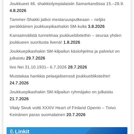
Joukkueet 46. shakkiolympialaisiin Samarkandissa 15.–28.9.
4.8.2026
Tammer-Shakki jatkoi mestaruusputkeaan – neljäs
peräkkäinen joukkuepikashakin SM-kulta
3.8.2026
Kansainvälistä tunnelmaa joukkueblixteihin – seuraa yhden
joukkueen suoritusta livenä!
1.8.2026
Joukkuepikashakin SM-kilpailun käsiohjelma ja palvelut on
julkaistu
29.7.2026
Iivo Nei 31.10.1931– 6.7.2026
28.7.2026
Muistakaa hankkia pelaajalisenssit joukkuebliksteihin!
24.7.2026
Joukkuepikashakin SM-kilpailun ryhmäjako on julkaistu
21.7.2026
Vitaly Sivuk voitti XXXIV Heart of Finland Openin – Toivo
Keinänen paras suomalainen
20.7.2026
Linkit