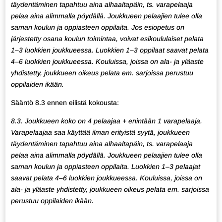
täydentäminen tapahtuu aina alhaaltapäin, ts. varapelaaja
pelaa aina alimmalla pöydällä. Joukkueen pelaajien tulee olla
saman koulun ja oppiasteen oppilaita. Jos esiopetus on
järjestetty osana koulun toimintaa, voivat esikoululaiset pelata
1–3 luokkien joukkueessa. Luokkien 1–3 oppilaat saavat pelata
4–6 luokkien joukkueessa. Kouluissa, joissa on ala- ja yläaste
yhdistetty, joukkueen oikeus pelata em. sarjoissa perustuu
oppilaiden ikään.
Sääntö 8.3 ennen eilistä kokousta:
8.3. Joukkueen koko on 4 pelaajaa + enintään 1 varapelaaja.
Varapelaajaa saa käyttää ilman erityistä syytä, joukkueen
täydentäminen tapahtuu aina alhaaltapäin, ts. varapelaaja
pelaa aina alimmalla pöydällä. Joukkueen pelaajien tulee olla
saman koulun ja oppiasteen oppilaita. Luokkien 1–3 pelaajat
saavat pelata 4–6 luokkien joukkueessa. Kouluissa, joissa on
ala- ja yläaste yhdistetty, joukkueen oikeus pelata em. sarjoissa
perustuu oppilaiden ikään.