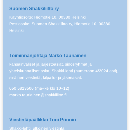
Suomen Shakkiliitto ry
Käyntiosoite: Hiomotie 10, 00380 Helsinki
Postiosoite: Suomen Shakkiliitto ry, Hiomotie 10, 00380
Helsinki
Toiminnanjohtaja Marko Tauriainen
kansainväliset ja järjestöasiat, sidosryhmät ja
yhteiskunnalliset asiat, Shakki-lehti (numeroon 4/2024 asti),
sisäinen viestintä, kilpailu- ja jäsenasiat.
050 5813500 (ma–ke klo 10–12)
marko.tauriainen@shakkiliitto.fi
Viestintäpäällikkö Toni Pönniö
Shakki-lehti, ulkoinen viestintä.