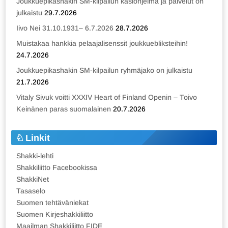
Joukkuepikashakin SM-kilpailun käsiohjelma ja palvelut on
julkaistu
29.7.2026
Iivo Nei 31.10.1931– 6.7.2026
28.7.2026
Muistakaa hankkia pelaajalisenssit joukkuebliksteihin!
24.7.2026
Joukkuepikashakin SM-kilpailun ryhmäjako on julkaistu
21.7.2026
Vitaly Sivuk voitti XXXIV Heart of Finland Openin – Toivo
Keinänen paras suomalainen
20.7.2026
Linkit
Shakki-lehti
Shakkiliitto Facebookissa
ShakkiNet
Tasaselo
Suomen tehtäväniekat
Suomen Kirjeshakkiliitto
Maailman Shakkiliitto FIDE