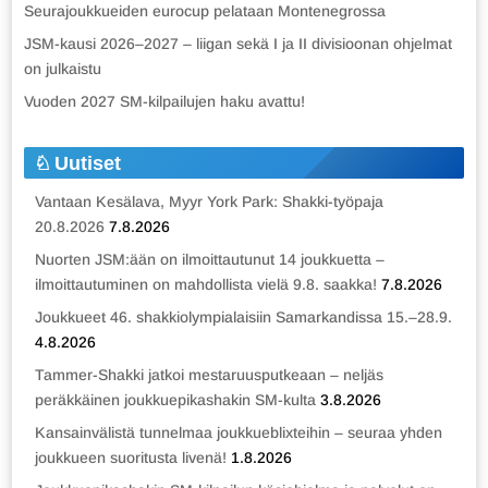
Seurajoukkueiden eurocup pelataan Montenegrossa
JSM-kausi 2026–2027 – liigan sekä I ja II divisioonan ohjelmat
on julkaistu
Vuoden 2027 SM-kilpailujen haku avattu!
Uutiset
Vantaan Kesälava, Myyr York Park: Shakki-työpaja
20.8.2026
7.8.2026
Nuorten JSM:ään on ilmoittautunut 14 joukkuetta –
ilmoittautuminen on mahdollista vielä 9.8. saakka!
7.8.2026
Joukkueet 46. shakkiolympialaisiin Samarkandissa 15.–28.9.
4.8.2026
Tammer-Shakki jatkoi mestaruusputkeaan – neljäs
peräkkäinen joukkuepikashakin SM-kulta
3.8.2026
Kansainvälistä tunnelmaa joukkueblixteihin – seuraa yhden
joukkueen suoritusta livenä!
1.8.2026