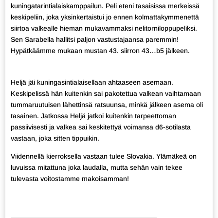
kuningatarintialaiskamppailun. Peli eteni tasaisissa merkeissä
keskipeliin, joka yksinkertaistui jo ennen kolmattakymmenettä
siirtoa valkealle hieman mukavammaksi nelitorniloppupeliksi.
Sen Sarabella hallitsi paljon vastustajaansa paremmin!
Hypätkäämme mukaan mustan 43. siirron 43…b5 jälkeen.
Heljä jäi kuningasintialaisellaan ahtaaseen asemaan.
Keskipelissä hän kuitenkin sai pakotettua valkean vaihtamaan
tummaruutuisen lähettinsä ratsuunsa, minkä jälkeen asema oli
tasainen. Jatkossa Heljä jatkoi kuitenkin tarpeettoman
passiivisesti ja valkea sai keskitettyä voimansa d6-sotilasta
vastaan, joka sitten tippuikin.
Viidennellä kierroksella vastaan tulee Slovakia. Ylämäkeä on
luvuissa mitattuna joka laudalla, mutta sehän vain tekee
tulevasta voitostamme makoisamman!