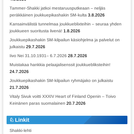
Tammer-Shakki jatkoi mestaruusputkeaan – neljäs
peräkkäinen joukkuepikashakin SM-kulta
3.8.2026
Kansainvälistä tunnelmaa joukkueblixteihin – seuraa yhden
joukkueen suoritusta livenä!
1.8.2026
Joukkuepikashakin SM-kilpailun käsiohjelma ja palvelut on
julkaistu
29.7.2026
Iivo Nei 31.10.1931– 6.7.2026
28.7.2026
Muistakaa hankkia pelaajalisenssit joukkuebliksteihin!
24.7.2026
Joukkuepikashakin SM-kilpailun ryhmäjako on julkaistu
21.7.2026
Vitaly Sivuk voitti XXXIV Heart of Finland Openin – Toivo
Keinänen paras suomalainen
20.7.2026
Linkit
Shakki-lehti