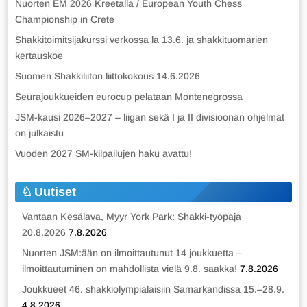
Nuorten EM 2026 Kreetalla / European Youth Chess
Championship in Crete
Shakkitoimitsijakurssi verkossa la 13.6. ja shakkituomarien
kertauskoe
Suomen Shakkiliiton liittokokous 14.6.2026
Seurajoukkueiden eurocup pelataan Montenegrossa
JSM-kausi 2026–2027 – liigan sekä I ja II divisioonan ohjelmat
on julkaistu
Vuoden 2027 SM-kilpailujen haku avattu!
Uutiset
Vantaan Kesälava, Myyr York Park: Shakki-työpaja
20.8.2026
7.8.2026
Nuorten JSM:ään on ilmoittautunut 14 joukkuetta –
ilmoittautuminen on mahdollista vielä 9.8. saakka!
7.8.2026
Joukkueet 46. shakkiolympialaisiin Samarkandissa 15.–28.9.
4.8.2026