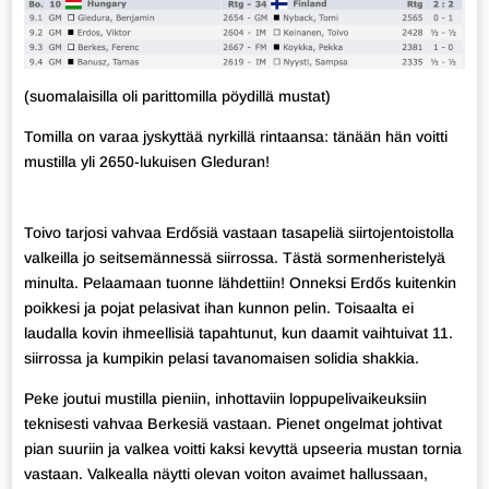
(suomalaisilla oli parittomilla pöydillä mustat)
Tomilla on varaa jyskyttää nyrkillä rintaansa: tänään hän voitti
mustilla yli 2650-lukuisen Gleduran!
Toivo tarjosi vahvaa Erdősiä vastaan tasapeliä siirtojentoistolla
valkeilla jo seitsemännessä siirrossa. Tästä sormenheristelyä
minulta. Pelaamaan tuonne lähdettiin! Onneksi Erdős kuitenkin
poikkesi ja pojat pelasivat ihan kunnon pelin. Toisaalta ei
laudalla kovin ihmeellisiä tapahtunut, kun daamit vaihtuivat 11.
siirrossa ja kumpikin pelasi tavanomaisen solidia shakkia.
Peke joutui mustilla pieniin, inhottaviin loppupelivaikeuksiin
teknisesti vahvaa Berkesiä vastaan. Pienet ongelmat johtivat
pian suuriin ja valkea voitti kaksi kevyttä upseeria mustan tornia
vastaan. Valkealla näytti olevan voiton avaimet hallussaan,