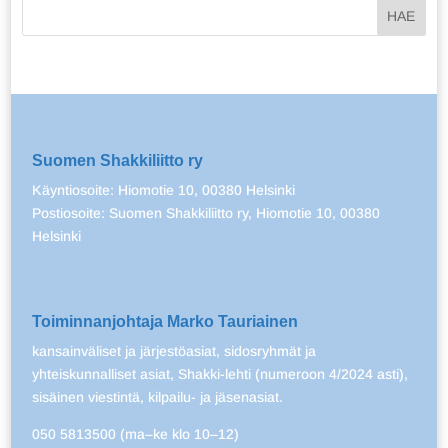
Suomen Shakkiliitto ry
Käyntiosoite: Hiomotie 10, 00380 Helsinki
Postiosoite: Suomen Shakkiliitto ry, Hiomotie 10, 00380
Helsinki
Toiminnanjohtaja Marko Tauriainen
kansainväliset ja järjestöasiat, sidosryhmät ja
yhteiskunnalliset asiat, Shakki-lehti (numeroon 4/2024 asti),
sisäinen viestintä, kilpailu- ja jäsenasiat.
050 5813500 (ma–ke klo 10–12)