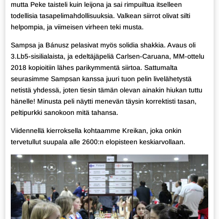
mutta Peke taisteli kuin leijona ja sai rimpuiltua itselleen
todellisia tasapelimahdollisuuksia. Valkean siirrot olivat silti
helpompia, ja viimeisen virheen teki musta.
Sampsa ja Bánusz pelasivat myös solidia shakkia. Avaus oli
3.Lb5-sisilialaista, ja edeltäjäpeliä Carlsen-Caruana, MM-ottelu
2018 kopioitiin lähes parikymmentä siirtoa. Sattumalta
seurasimme Sampsan kanssa juuri tuon pelin livelähetystä
netistä yhdessä, joten tiesin tämän olevan ainakin hiukan tuttu
hänelle! Minusta peli näytti menevän täysin korrektisti tasan,
peltipurkki sanokoon mitä tahansa.
Viidennellä kierroksella kohtaamme Kreikan, joka onkin
tervetullut suupala alle 2600:n elopisteen keskiarvollaan.