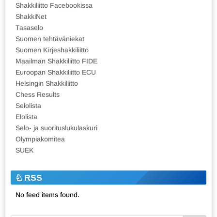
Shakkiliitto Facebookissa
ShakkiNet
Tasaselo
Suomen tehtäväniekat
Suomen Kirjeshakkiliitto
Maailman Shakkiliitto FIDE
Euroopan Shakkiliitto ECU
Helsingin Shakkiliitto
Chess Results
Selolista
Elolista
Selo- ja suorituslukulaskuri
Olympiakomitea
SUEK
RSS
No feed items found.