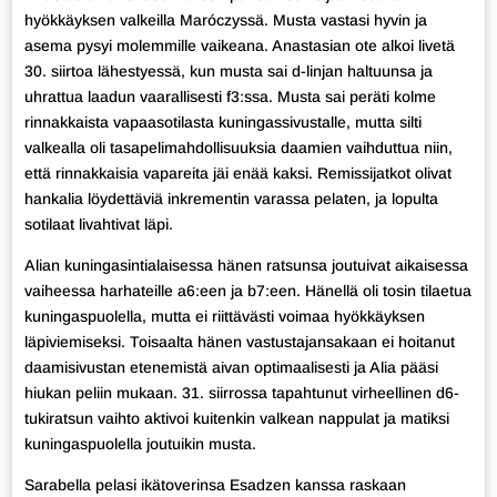
hyökkäyksen valkeilla Maróczyssä. Musta vastasi hyvin ja
asema pysyi molemmille vaikeana. Anastasian ote alkoi livetä
30. siirtoa lähestyessä, kun musta sai d-linjan haltuunsa ja
uhrattua laadun vaarallisesti f3:ssa. Musta sai peräti kolme
rinnakkaista vapaasotilasta kuningassivustalle, mutta silti
valkealla oli tasapelimahdollisuuksia daamien vaihduttua niin,
että rinnakkaisia vapareita jäi enää kaksi. Remissijatkot olivat
hankalia löydettäviä inkrementin varassa pelaten, ja lopulta
sotilaat livahtivat läpi.
Alian kuningasintialaisessa hänen ratsunsa joutuivat aikaisessa
vaiheessa harhateille a6:een ja b7:een. Hänellä oli tosin tilaetua
kuningaspuolella, mutta ei riittävästi voimaa hyökkäyksen
läpiviemiseksi. Toisaalta hänen vastustajansakaan ei hoitanut
daamisivustan etenemistä aivan optimaalisesti ja Alia pääsi
hiukan peliin mukaan. 31. siirrossa tapahtunut virheellinen d6-
tukiratsun vaihto aktivoi kuitenkin valkean nappulat ja matiksi
kuningaspuolella joutuikin musta.
Sarabella pelasi ikätoverinsa Esadzen kanssa raskaan