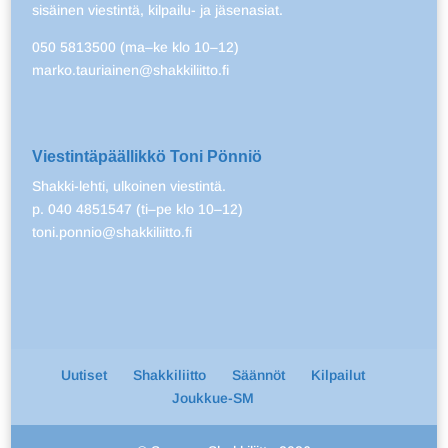
sisäinen viestintä, kilpailu- ja jäsenasiat.
050 5813500 (ma–ke klo 10–12)
marko.tauriainen@shakkiliitto.fi
Viestintäpäällikkö Toni Pönniö
Shakki-lehti, ulkoinen viestintä.
p. 040 4851547 (ti–pe klo 10–12)
toni.ponnio@shakkiliitto.fi
Uutiset
Shakkiliitto
Säännöt
Kilpailut
Joukkue-SM