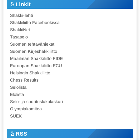
Linkit
Shakki-lehti
Shakkiliitto Facebookissa
ShakkiNet
Tasaselo
Suomen tehtäväniekat
Suomen Kirjeshakkiliitto
Maailman Shakkiliitto FIDE
Euroopan Shakkiliitto ECU
Helsingin Shakkiliitto
Chess Results
Selolista
Elolista
Selo- ja suorituslukulaskuri
Olympiakomitea
SUEK
RSS