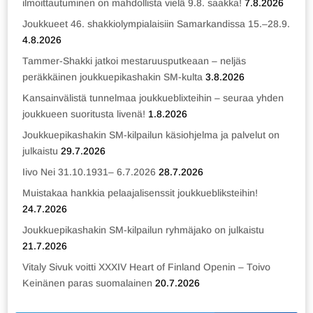
ilmoittautuminen on mahdollista vielä 9.8. saakka!
7.8.2026
Joukkueet 46. shakkiolympialaisiin Samarkandissa 15.–28.9.
4.8.2026
Tammer-Shakki jatkoi mestaruusputkeaan – neljäs
peräkkäinen joukkuepikashakin SM-kulta
3.8.2026
Kansainvälistä tunnelmaa joukkueblixteihin – seuraa yhden
joukkueen suoritusta livenä!
1.8.2026
Joukkuepikashakin SM-kilpailun käsiohjelma ja palvelut on
julkaistu
29.7.2026
Iivo Nei 31.10.1931– 6.7.2026
28.7.2026
Muistakaa hankkia pelaajalisenssit joukkuebliksteihin!
24.7.2026
Joukkuepikashakin SM-kilpailun ryhmäjako on julkaistu
21.7.2026
Vitaly Sivuk voitti XXXIV Heart of Finland Openin – Toivo
Keinänen paras suomalainen
20.7.2026