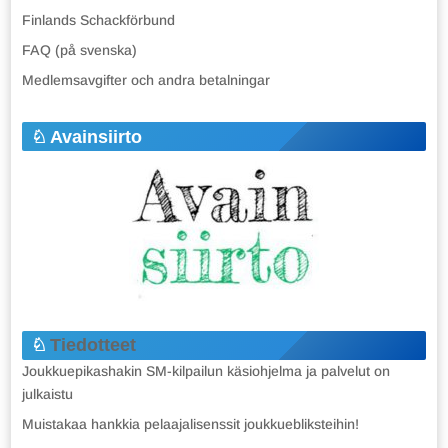
Finlands Schackförbund
FAQ (på svenska)
Medlemsavgifter och andra betalningar
Avainsiirto
Tiedotteet
Joukkuepikashakin SM-kilpailun käsiohjelma ja palvelut on
julkaistu
Muistakaa hankkia pelaajalisenssit joukkuebliksteihin!