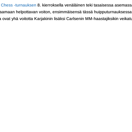
 Chess -turnauksen
8. kierroksella venäläinen teki tasaisessa asemass
ttaamaan helpottavan voiton, ensimmäisensä tässä huipputurnauksessa
 ovat yhä voitotta Karjakinin lisäksi Carlsenin MM-haastajiksikin veikat