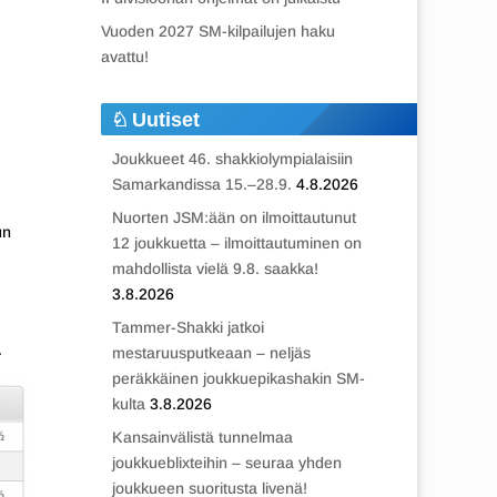
Vuoden 2027 SM-kilpailujen haku
avattu!
Uutiset
Joukkueet 46. shakkiolympialaisiin
Samarkandissa 15.–28.9.
4.8.2026
Nuorten JSM:ään on ilmoittautunut
un
12 joukkuetta – ilmoittautuminen on
mahdollista vielä 9.8. saakka!
3.8.2026
Tammer-Shakki jatkoi
.
mestaruusputkeaan – neljäs
peräkkäinen joukkuepikashakin SM-
kulta
3.8.2026
Kansainvälistä tunnelmaa
joukkueblixteihin – seuraa yhden
joukkueen suoritusta livenä!