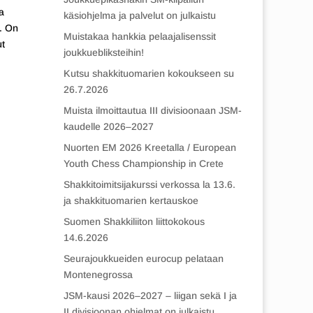
a
käsiohjelma ja palvelut on julkaistu
. On
Muistakaa hankkia pelaajalisenssit
ut
joukkuebliksteihin!
Kutsu shakkituomarien kokoukseen su
26.7.2026
Muista ilmoittautua III divisioonaan JSM-
kaudelle 2026–2027
Nuorten EM 2026 Kreetalla / European
Youth Chess Championship in Crete
Shakkitoimitsijakurssi verkossa la 13.6.
ja shakkituomarien kertauskoe
Suomen Shakkiliiton liittokokous
14.6.2026
Seurajoukkueiden eurocup pelataan
Montenegrossa
JSM-kausi 2026–2027 – liigan sekä I ja
II divisioonan ohjelmat on julkaistu