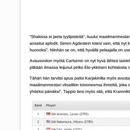
”Shakissa ei jaeta tyylipisteitä”, kuului maailmanmest
ansaitut aplodit. Simen Agdestein totesi vain, että nyt 
huonoksi”. Niinhän se on, että hyvällä pelaajalla on 
Avausvoiton myötä Carlsenin on nyt hyvä lähteä taist
pitkään ilmassa leijunut pelko Elo-ykkösen kohtalosta ra
Tähän hän tarvitsi apua paitsi Karjakinilta myös avusta
maailmanmestari vitsailikin toivoneensa ihmettä, joka o
yhdeksi päiväksi”. Tappio tiesi myös sitä, että Kramniki