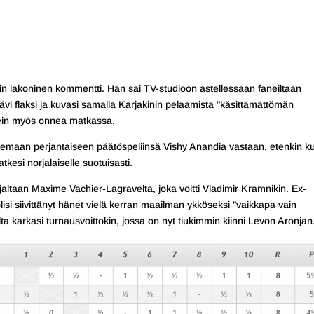
arin lakoninen kommentti. Hän sai TV-studioon astellessaan faneiltaan
kävi flaksi ja kuvasi samalla Karjakinin pelaamista ”käsittämättömän
usein myös onnea matkassa.
elemaan perjantaiseen päätöspeliinsä Vishy Anandia vastaan, etenkin k
tkesi norjalaiselle suotuisasti.
jaltaan Maxime Vachier-Lagravelta, joka voitti Vladimir Kramnikin. Ex-
lisi siivittänyt hänet vielä kerran maailman ykköseksi ”vaikkapa vain
lta karkasi turnausvoittokin, jossa on nyt tiukimmin kiinni Levon Aronjan