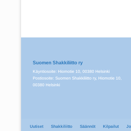
Suomen Shakkiliitto ry
Käyntiosoite: Hiomotie 10, 00380 Helsinki
Postiosoite: Suomen Shakkiliitto ry, Hiomotie 10,
00380 Helsinki
Uutiset
Shakkiliitto
Säännöt
Kilpailut
J