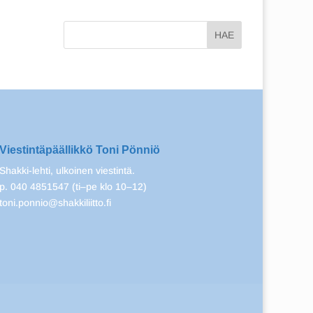
Viestintäpäällikkö Toni Pönniö
Shakki-lehti, ulkoinen viestintä.
p. 040 4851547 (ti–pe klo 10–12)
toni.ponnio@shakkiliitto.fi