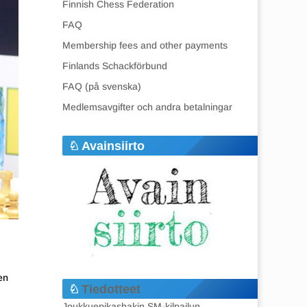
Finnish Chess Federation
FAQ
Membership fees and other payments
Finlands Schackförbund
FAQ (på svenska)
Medlemsavgifter och andra betalningar
Avainsiirto
en
Tiedotteet
Joukkuepikashakin SM-kilpailun