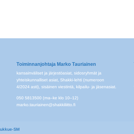
Toiminnanjohtaja Marko Tauriainen
kansainväliset ja järjestöasiat, sidosryhmät ja
yhteiskunnalliset asiat, Shakki-lehti (numeroon
4/2024 asti), sisäinen viestintä, kilpailu- ja jäsenasiat.
050 5813500 (ma–ke klo 10–12)
marko.tauriainen@shakkiliitto.fi
oukkue-SM