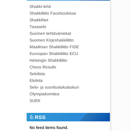
Shakki-lehti
Shakkiliitto Facebookissa
ShakkiNet
Tasaselo
Suomen tehtäväniekat
Suomen Kirjeshakkiliitto
Maailman Shakkiliitto FIDE
Euroopan Shakkiliitto ECU
Helsingin Shakkiliitto
Chess Results
Selolista
Elolista
Selo- ja suorituslukulaskuri
Olympiakomitea
SUEK
RSS
No feed items found.