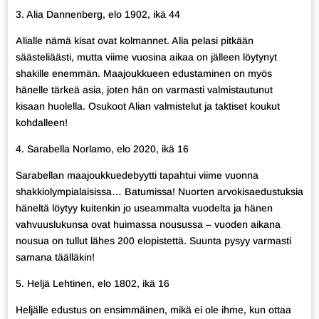
3. Alia Dannenberg, elo 1902, ikä 44
Alialle nämä kisat ovat kolmannet. Alia pelasi pitkään
säästeliäästi, mutta viime vuosina aikaa on jälleen löytynyt
shakille enemmän. Maajoukkueen edustaminen on myös
hänelle tärkeä asia, joten hän on varmasti valmistautunut
kisaan huolella. Osukoot Alian valmistelut ja taktiset koukut
kohdalleen!
4. Sarabella Norlamo, elo 2020, ikä 16
Sarabellan maajoukkuedebyytti tapahtui viime vuonna
shakkiolympialaisissa… Batumissa! Nuorten arvokisaedustuksia
häneltä löytyy kuitenkin jo useammalta vuodelta ja hänen
vahvuuslukunsa ovat huimassa nousussa – vuoden aikana
nousua on tullut lähes 200 elopistettä. Suunta pysyy varmasti
samana täälläkin!
5. Heljä Lehtinen, elo 1802, ikä 16
Heljälle edustus on ensimmäinen, mikä ei ole ihme, kun ottaa