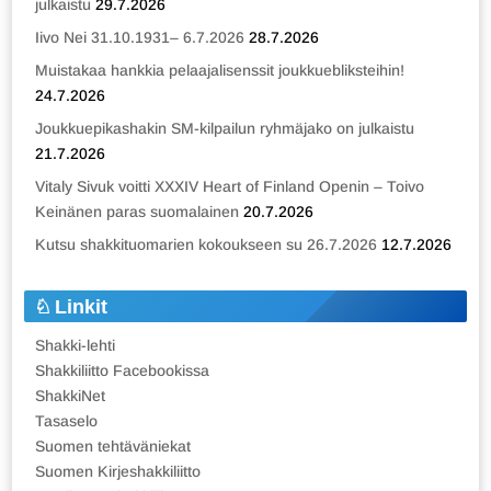
julkaistu
29.7.2026
Iivo Nei 31.10.1931– 6.7.2026
28.7.2026
Muistakaa hankkia pelaajalisenssit joukkuebliksteihin!
24.7.2026
Joukkuepikashakin SM-kilpailun ryhmäjako on julkaistu
21.7.2026
Vitaly Sivuk voitti XXXIV Heart of Finland Openin – Toivo
Keinänen paras suomalainen
20.7.2026
Kutsu shakkituomarien kokoukseen su 26.7.2026
12.7.2026
Linkit
Shakki-lehti
Shakkiliitto Facebookissa
ShakkiNet
Tasaselo
Suomen tehtäväniekat
Suomen Kirjeshakkiliitto