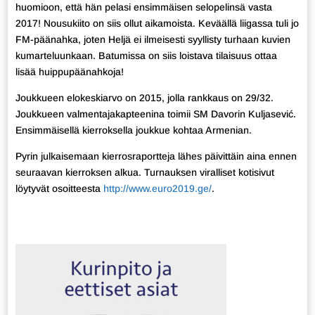
huomioon, että hän pelasi ensimmäisen selopelinsä vasta
2017! Nousukiito on siis ollut aikamoista. Keväällä liigassa tuli jo
FM-päänahka, joten Heljä ei ilmeisesti syyllisty turhaan kuvien
kumarteluunkaan. Batumissa on siis loistava tilaisuus ottaa
lisää huippupäänahkoja!
Joukkueen elokeskiarvo on 2015, jolla rankkaus on 29/32.
Joukkueen valmentajakapteenina toimii SM Davorin Kuljasević.
Ensimmäisellä kierroksella joukkue kohtaa Armenian.
Pyrin julkaisemaan kierrosraportteja lähes päivittäin aina ennen
seuraavan kierroksen alkua. Turnauksen viralliset kotisivut
löytyvät osoitteesta
http://www.euro2019.ge/
.