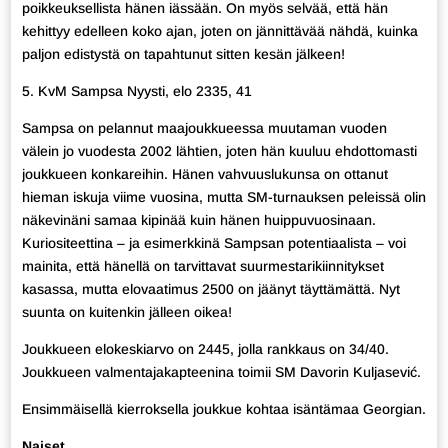
poikkeuksellista hänen iässään. On myös selvää, että hän
kehittyy edelleen koko ajan, joten on jännittävää nähdä, kuinka
paljon edistystä on tapahtunut sitten kesän jälkeen!
5. KvM Sampsa Nyysti, elo 2335, 41
Sampsa on pelannut maajoukkueessa muutaman vuoden
välein jo vuodesta 2002 lähtien, joten hän kuuluu ehdottomasti
joukkueen konkareihin. Hänen vahvuuslukunsa on ottanut
hieman iskuja viime vuosina, mutta SM-turnauksen peleissä olin
näkevinäni samaa kipinää kuin hänen huippuvuosinaan.
Kuriositeettina – ja esimerkkinä Sampsan potentiaalista – voi
mainita, että hänellä on tarvittavat suurmestarikiinnitykset
kasassa, mutta elovaatimus 2500 on jäänyt täyttämättä. Nyt
suunta on kuitenkin jälleen oikea!
Joukkueen elokeskiarvo on 2445, jolla rankkaus on 34/40.
Joukkueen valmentajakapteenina toimii SM Davorin Kuljasević.
Ensimmäisellä kierroksella joukkue kohtaa isäntämaa Georgian.
Naiset