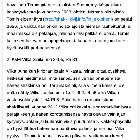
havaitsen Tomin pitäneen elolistan Suomen ykköspaikkaa
keskeytyksettä jo vuodesta 2003 lähtien. Mahtaa olla tylsää.
Tomin eloennätys (
http://shakki.kivij.info/fin_elo.shtml
) on peräti
2656, ja vaikka hän onkin noista ajoista hieman rauhoittunut, ei
maailmassa ole pelaajaa, jolle hän olisi pelkkä suupala. Tomin
kaltaisen tukevan huippupelaajan takana on muun joukkueen
hyvä pyrkiä parhaaseensa!
2. KvM Vilka Sipilä, elo 2405, ikä 31
Vilka. Aina kun kirjoitan jotain Vilkasta, minun pitää pysähtyä
hetkeksi miettimään, mitä sanoa, sen verran omaperäistä
hänen shakkinsa on. Tai ainakin oli, sillä viime aikoina ei ole
enää nähty Vilka-puolustusta 1.e4 h6 2.d4 a5 eikä Vilkan
vastahyökkäystä 1.d4 Rh6. Ehkä hänkin on aikuistunut
shakillisesti. Vuonna 2013 Vilka otti kaksi suurmestarikiinnitystä
peräjälkeen ja hänen korottumisensa näytti olevan vain ajan
kysymys. Jotain jäi kuitenkin vielä puuttumaan. Kakkospöydällä
on hyvä lähteä hakemaan puuttuvia palasia ja normia. Vilka
pystyy – Tomin tapaan – hyvänä päivänä voittamaan kenet