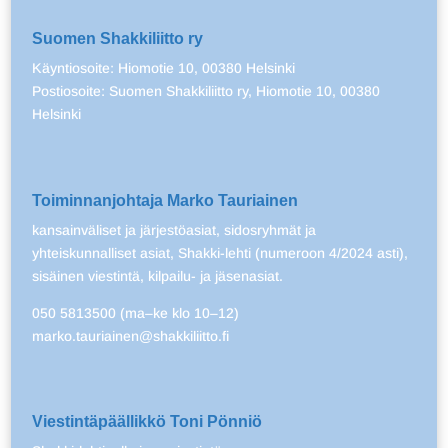
Suomen Shakkiliitto ry
Käyntiosoite: Hiomotie 10, 00380 Helsinki
Postiosoite: Suomen Shakkiliitto ry, Hiomotie 10, 00380
Helsinki
Toiminnanjohtaja Marko Tauriainen
kansainväliset ja järjestöasiat, sidosryhmät ja
yhteiskunnalliset asiat, Shakki-lehti (numeroon 4/2024 asti),
sisäinen viestintä, kilpailu- ja jäsenasiat.
050 5813500 (ma–ke klo 10–12)
marko.tauriainen@shakkiliitto.fi
Viestintäpäällikkö Toni Pönniö