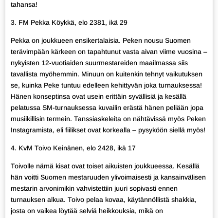
tahansa!
3. FM Pekka Köykkä, elo 2381, ikä 29
Pekka on joukkueen ensikertalaisia. Peken nousu Suomen
terävimpään kärkeen on tapahtunut vasta aivan viime vuosina –
nykyisten 12-vuotiaiden suurmestareiden maailmassa siis
tavallista myöhemmin. Minuun on kuitenkin tehnyt vaikutuksen
se, kuinka Peke tuntuu edelleen kehittyvän joka turnauksessa!
Hänen konseptinsa ovat usein erittäin syvällisiä ja kesällä
pelatussa SM-turnauksessa kuvailin erästä hänen peliään jopa
musiikillisin termein. Tanssiaskeleita on nähtävissä myös Peken
Instagramista, eli fiilikset ovat korkealla – pysyköön siellä myös!
4. KvM Toivo Keinänen, elo 2428, ikä 17
Toivolle nämä kisat ovat toiset aikuisten joukkueessa. Kesällä
hän voitti Suomen mestaruuden ylivoimaisesti ja kansainvälisen
mestarin arvonimikin vahvistettiin juuri sopivasti ennen
turnauksen alkua. Toivo pelaa kovaa, käytännöllistä shakkia,
josta on vaikea löytää selviä heikkouksia, mikä on