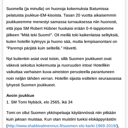
Suomella (ja minulla) on huonoja kokemuksia Batumissa
pelatuista joukkue-EM-kisoista. Tasan 20 vuotta aikaisemmin
joukkueemme menestyi samassa turnauksessa niin huonosti,
että jopa SM Robert Hübner huokaisi erään 0-4-tappiomme
jälkeen ”Mitä teki Suomi!”. Oli meillä toki kaikenlaisia selityksiä,
kuten hotellin kylmyys ja huono sää, mutta lempisanontani on
”Parempi pärjätä kuin selitellä.” Hävetti.
Nyt kuitenkin asiat ovat toisin, sillä Suomen joukkueet ovat
väkevä sekoitus kokemusta ja nuoruuden intoa! Hotellikin
vaikuttaa varhaisen kuva-aineiston perusteella parantuneen
noin neljän tähden verran. Hotellin sijasta esittelen seuraavassa
lyhyesti Suomen joukkueet.
Avoin joukkue
1. SM Tomi Nybäck, elo 2565, ikä 34
Tomi on ollut Suomen ykköspelaaja käytännössä niin pitkään
kuin jaksan muistaa. Kun otan muistini tueksi elokäppyrästön
(
http://www.shakkivalmennus.fi/suomen-elo-karki-1969-2019/
),