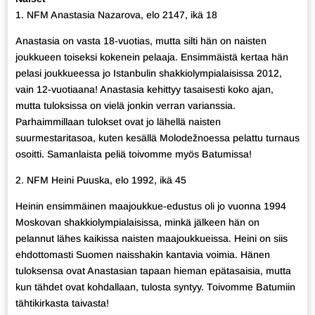
1. NFM Anastasia Nazarova, elo 2147, ikä 18
Anastasia on vasta 18-vuotias, mutta silti hän on naisten
joukkueen toiseksi kokenein pelaaja. Ensimmäistä kertaa hän
pelasi joukkueessa jo Istanbulin shakkiolympialaisissa 2012,
vain 12-vuotiaana! Anastasia kehittyy tasaisesti koko ajan,
mutta tuloksissa on vielä jonkin verran varianssia.
Parhaimmillaan tulokset ovat jo lähellä naisten
suurmestaritasoa, kuten kesällä Molodežnoessa pelattu turnaus
osoitti. Samanlaista peliä toivomme myös Batumissa!
2. NFM Heini Puuska, elo 1992, ikä 45
Heinin ensimmäinen maajoukkue-edustus oli jo vuonna 1994
Moskovan shakkiolympialaisissa, minkä jälkeen hän on
pelannut lähes kaikissa naisten maajoukkueissa. Heini on siis
ehdottomasti Suomen naisshakin kantavia voimia. Hänen
tuloksensa ovat Anastasian tapaan hieman epätasaisia, mutta
kun tähdet ovat kohdallaan, tulosta syntyy. Toivomme Batumiin
tähtikirkasta taivasta!