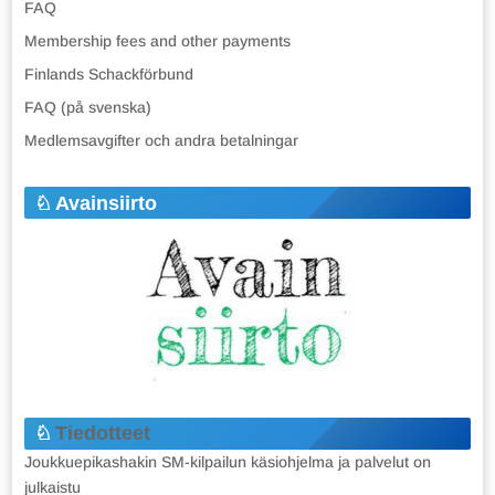
FAQ
Membership fees and other payments
Finlands Schackförbund
FAQ (på svenska)
Medlemsavgifter och andra betalningar
Avainsiirto
Tiedotteet
Joukkuepikashakin SM-kilpailun käsiohjelma ja palvelut on
julkaistu