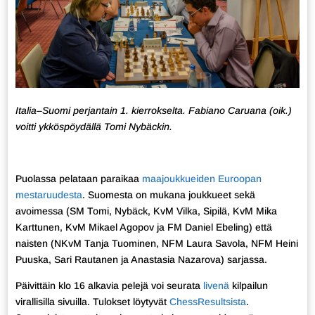
Italia–Suomi perjantain 1. kierrokselta. Fabiano Caruana (oik.)
voitti ykköspöydällä Tomi Nybäckin.
Puolassa pelataan paraikaa
maajoukkueiden Euroopan
mestaruudesta
. Suomesta on mukana joukkueet sekä
avoimessa (SM Tomi, Nybäck, KvM Vilka, Sipilä, KvM Mika
Karttunen, KvM Mikael Agopov ja FM Daniel Ebeling) että
naisten (NKvM Tanja Tuominen, NFM Laura Savola, NFM Heini
Puuska, Sari Rautanen ja Anastasia Nazarova) sarjassa.
Päivittäin klo 16 alkavia pelejä voi seurata
livenä
kilpailun
virallisilla sivuilla. Tulokset löytyvät
ChessResultsista
.