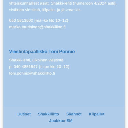
yhteiskunnalliset asiat, Shakki-lehti (numeroon 4/2024 asti),
sisäinen viestintä, kilpailu- ja jäsenasiat.
050 5813500 (ma–ke klo 10–12)
marko.tauriainen@shakkiliitto.fi
Viestintäpäällikkö Toni Pönniö
Shakki-lehti, ulkoinen viestintä.
p. 040 4851547 (ti–pe klo 10–12)
toni.ponnio@shakkiliitto.fi
Uutiset
Shakkiliitto
Säännöt
Kilpailut
Joukkue-SM