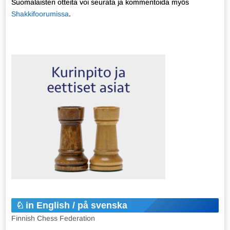
Suomalaisten otteita voi seurata ja kommentoida myös
Shakkifoorumissa
.
in English / på svenska
Finnish Chess Federation