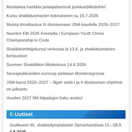
Muistakaa hankkia pelaajalisenssit joukkuebliksteihin!
Kutsu shakkituomarien kokoukseen su 26.7.2026
Muista ilmoittautua III divisioonaan JSM-kaudelle 2026–2027
Nuorten EM 2026 Kreetalla / European Youth Chess
Championship in Crete
Shakkitoimitsijakurssi verkossa la 13.6. ja shakkituomarien
kertauskoe
Suomen Shakkiliiton liittokokous 14.6.2026
Seurajoukkueiden eurocup pelataan Montenegrossa
JSM-kausi 2026–2027 – liigan sekä I ja II divisioonan ohjelmat
on julkaistu
Vuoden 2027 SM-kilpailujen haku avattu!
Uutiset
Joukkueet 46. shakkiolympialaisiin Samarkandissa 15.–28.9.
4.8.2026