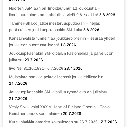
Nuorten JSM:ään on ilmoittautunut 12 joukkuetta –
ilmoittautuminen on mahdollista vielä 9.8. saakka!
3.8.2026
Tammer-Shakki jatkoi mestaruusputkeaan – neljäs
peräkkäinen joukkuepikashakin SM-kulta
3.8.2026
Kansainvälistä tunnelmaa joukkueblixteihin – seuraa yhden
joukkueen suoritusta livenä!
1.8.2026
Joukkuepikashakin SM-kilpailun käsiohjelma ja palvelut on
julkaistu
29.7.2026
Iivo Nei 31.10.1931– 6.7.2026
28.7.2026
Muistakaa hankkia pelaajalisenssit joukkuebliksteihin!
24.7.2026
Joukkuepikashakin SM-kilpailun ryhmäjako on julkaistu
21.7.2026
Vitaly Sivuk voitti XXXIV Heart of Finland Openin – Toivo
Keinänen paras suomalainen
20.7.2026
Kutsu shakkituomarien kokoukseen su 26.7.2026
12.7.2026