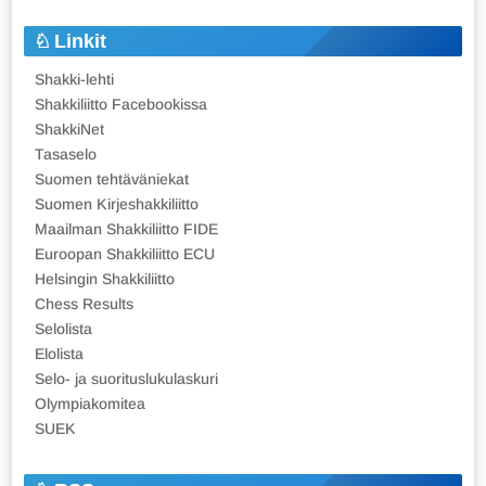
Linkit
Shakki-lehti
Shakkiliitto Facebookissa
ShakkiNet
Tasaselo
Suomen tehtäväniekat
Suomen Kirjeshakkiliitto
Maailman Shakkiliitto FIDE
Euroopan Shakkiliitto ECU
Helsingin Shakkiliitto
Chess Results
Selolista
Elolista
Selo- ja suorituslukulaskuri
Olympiakomitea
SUEK