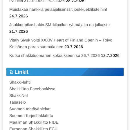
Iivo Nei 31.10.1931– 6.7.2026
28.7.2026
Muistakaa hankkia pelaajalisenssit joukkuebliksteihin!
24.7.2026
Joukkuepikashakin SM-kilpailun ryhmäjako on julkaistu
21.7.2026
Vitaly Sivuk voitti XXXIV Heart of Finland Openin – Toivo
Keinänen paras suomalainen
20.7.2026
Kutsu shakkituomarien kokoukseen su 26.7.2026
12.7.2026
Linkit
Shakki-lehti
Shakkiliitto Facebookissa
ShakkiNet
Tasaselo
Suomen tehtäväniekat
Suomen Kirjeshakkiliitto
Maailman Shakkiliitto FIDE
Euroopan Shakkiliitto ECU