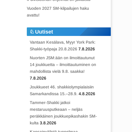
Vuoden 2027 SM-kilpailujen haku
avattu!
Uutiset
Vantaan Kesälava, Myyr York Park:
Shakki-työpaja 20.8.2026
7.8.2026
Nuorten JSM:ään on ilmoittautunut
14 joukkuetta – ilmoittautuminen on
mahdollista vielä 9.8. saakka!
7.8.2026
Joukkueet 46. shakkiolympialaisiin
Samarkandissa 15.–28.9.
4.8.2026
Tammer-Shakki jatkoi
mestaruusputkeaan – neljäs
peräkkäinen joukkuepikashakin SM-
kulta
3.8.2026
Kansainvälistä tunnelmaa