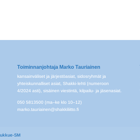
Toiminnanjohtaja Marko Tauriainen
kansainväliset ja järjestöasiat, sidosryhmät ja
yhteiskunnalliset asiat, Shakki-lehti (numeroon
4/2024 asti), sisäinen viestintä, kilpailu- ja jäsenasiat.
050 5813500 (ma–ke klo 10–12)
marko.tauriainen@shakkiliitto.fi
oukkue-SM