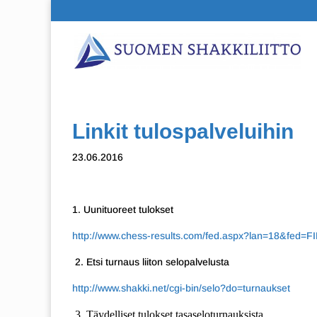
Linkit tulospalveluihin
23.06.2016
1. Uunituoreet tulokset
http://www.chess-results.com/fed.aspx?lan=18&fed=F
2. Etsi turnaus liiton selopalvelusta
http://www.shakki.net/cgi-bin/selo?do=turnaukset
3. Täydelliset tulokset tasaseloturnauksista