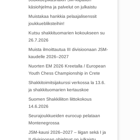
käsiohjelma ja palvelut on julkaistu
Muistakaa hankkia pelaajalisenssit
joukkuebliksteihin!
Kutsu shakkituomarien kokoukseen su
26.7.2026
Muista ilmoittautua III divisioonaan JSM-
kaudelle 2026–2027
Nuorten EM 2026 Kreetalla / European
Youth Chess Championship in Crete
Shakkitoimitsijakurssi verkossa la 13.6.
ja shakkituomarien kertauskoe
Suomen Shakkiliiton liittokokous
14.6.2026
Seurajoukkueiden eurocup pelataan
Montenegrossa
JSM-kausi 2026–2027 – liigan sekä I ja
II divisioonan ohjelmat on julkaistu