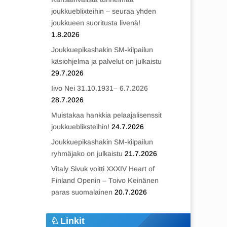
joukkueblixteihin – seuraa yhden
joukkueen suoritusta livenä!
1.8.2026
Joukkuepikashakin SM-kilpailun
käsiohjelma ja palvelut on julkaistu
29.7.2026
Iivo Nei 31.10.1931– 6.7.2026
28.7.2026
Muistakaa hankkia pelaajalisenssit
joukkuebliksteihin!
24.7.2026
Joukkuepikashakin SM-kilpailun
ryhmäjako on julkaistu
21.7.2026
Vitaly Sivuk voitti XXXIV Heart of
Finland Openin – Toivo Keinänen
paras suomalainen
20.7.2026
Linkit