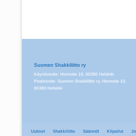
Suomen Shakkiliitto ry
Käyntiosoite: Hiomotie 10, 00380 Helsinki
Postiosoite: Suomen Shakkiliitto ry, Hiomotie 10,
00380 Helsinki
Uutiset
Shakkiliitto
Säännöt
Kilpailut
J