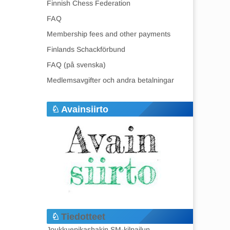
Finnish Chess Federation
FAQ
Membership fees and other payments
Finlands Schackförbund
FAQ (på svenska)
Medlemsavgifter och andra betalningar
Avainsiirto
Tiedotteet
Joukkuepikashakin SM-kilpailun