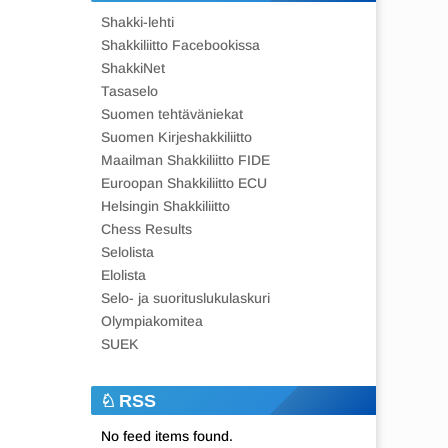
Shakki-lehti
Shakkiliitto Facebookissa
ShakkiNet
Tasaselo
Suomen tehtäväniekat
Suomen Kirjeshakkiliitto
Maailman Shakkiliitto FIDE
Euroopan Shakkiliitto ECU
Helsingin Shakkiliitto
Chess Results
Selolista
Elolista
Selo- ja suorituslukulaskuri
Olympiakomitea
SUEK
RSS
No feed items found.