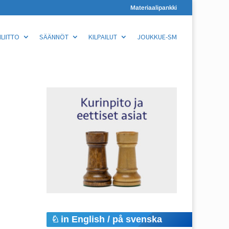
Materiaalipankki
LIITTO
SÄÄNNÖT
KILPAILUT
JOUKKUE-SM
in English / på svenska