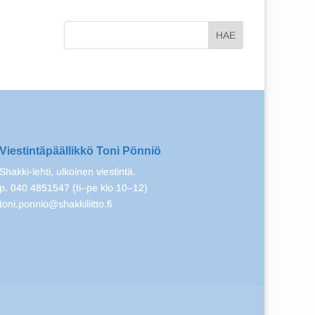
Viestintäpäällikkö Toni Pönniö
Shakki-lehti, ulkoinen viestintä.
p. 040 4851547 (ti–pe klo 10–12)
toni.ponnio@shakkiliitto.fi