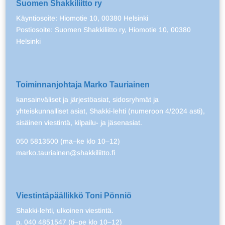
Suomen Shakkiliitto ry
Käyntiosoite: Hiomotie 10, 00380 Helsinki
Postiosoite: Suomen Shakkiliitto ry, Hiomotie 10, 00380
Helsinki
Toiminnanjohtaja Marko Tauriainen
kansainväliset ja järjestöasiat, sidosryhmät ja
yhteiskunnalliset asiat, Shakki-lehti (numeroon 4/2024 asti),
sisäinen viestintä, kilpailu- ja jäsenasiat.
050 5813500 (ma–ke klo 10–12)
marko.tauriainen@shakkiliitto.fi
Viestintäpäällikkö Toni Pönniö
Shakki-lehti, ulkoinen viestintä.
p. 040 4851547 (ti–pe klo 10–12)