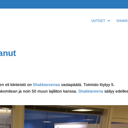
UUTISET
SHAKKI
anut
en eli kiinteistö on
Shakkiareenaa
vastapäätä. Toimisto löytyy 5.
omitean ja noin 50 muun lajiliiton kanssa.
Shakkiareena
säilyy edelle