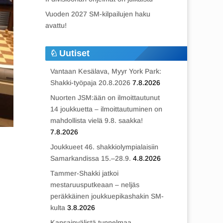
Vuoden 2027 SM-kilpailujen haku
avattu!
Uutiset
Vantaan Kesälava, Myyr York Park:
Shakki-työpaja 20.8.2026
7.8.2026
Nuorten JSM:ään on ilmoittautunut
14 joukkuetta – ilmoittautuminen on
mahdollista vielä 9.8. saakka!
7.8.2026
Joukkueet 46. shakkiolympialaisiin
Samarkandissa 15.–28.9.
4.8.2026
Tammer-Shakki jatkoi
mestaruusputkeaan – neljäs
peräkkäinen joukkuepikashakin SM-
kulta
3.8.2026
Kansainvälistä tunnelmaa