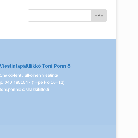
Viestintäpäällikkö Toni Pönniö
Shakki-lehti, ulkoinen viestintä.
p. 040 4851547 (ti–pe klo 10–12)
toni.ponnio@shakkiliitto.fi