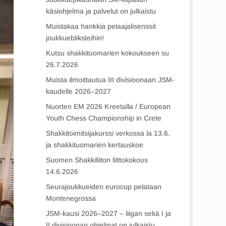
käsiohjelma ja palvelut on julkaistu
Muistakaa hankkia pelaajalisenssit
joukkuebliksteihin!
Kutsu shakkituomarien kokoukseen su
26.7.2026
Muista ilmoittautua III divisioonaan JSM-
kaudelle 2026–2027
Nuorten EM 2026 Kreetalla / European
Youth Chess Championship in Crete
Shakkitoimitsijakurssi verkossa la 13.6.
ja shakkituomarien kertauskoe
Suomen Shakkiliiton liittokokous
14.6.2026
Seurajoukkueiden eurocup pelataan
Montenegrossa
JSM-kausi 2026–2027 – liigan sekä I ja
II divisioonan ohjelmat on julkaistu