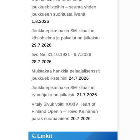
joukkueblixteihin – seuraa yhden
joukkueen suoritusta livenä!
1.8.2026
Joukkuepikashakin SM-kilpailun
käsiohjelma ja palvelut on julkaistu
29.7.2026
Iivo Nei 31.10.1931– 6.7.2026
28.7.2026
Muistakaa hankkia pelaajalisenssit
joukkuebliksteihin!
24.7.2026
Joukkuepikashakin SM-kilpailun
ryhmäjako on julkaistu
21.7.2026
Vitaly Sivuk voitti XXXIV Heart of
Finland Openin – Toivo Keinänen
paras suomalainen
20.7.2026
Linkit