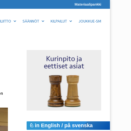
Materiaalipankki
LIITTO
SÄÄNNÖT
KILPAILUT
JOUKKUE-SM
en
in English / på svenska