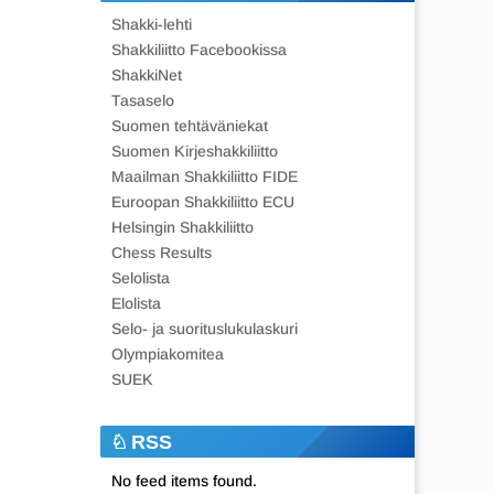
Shakki-lehti
Shakkiliitto Facebookissa
ShakkiNet
Tasaselo
Suomen tehtäväniekat
Suomen Kirjeshakkiliitto
Maailman Shakkiliitto FIDE
Euroopan Shakkiliitto ECU
Helsingin Shakkiliitto
Chess Results
Selolista
Elolista
Selo- ja suorituslukulaskuri
Olympiakomitea
SUEK
RSS
No feed items found.