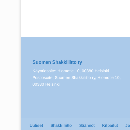
Suomen Shakkiliitto ry
Käyntiosoite: Hiomotie 10, 00380 Helsinki
Postiosoite: Suomen Shakkiliitto ry, Hiomotie 10,
00380 Helsinki
Uutiset
Shakkiliitto
Säännöt
Kilpailut
J