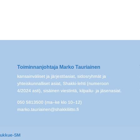
Toiminnanjohtaja Marko Tauriainen
kansainväliset ja järjestöasiat, sidosryhmät ja
yhteiskunnalliset asiat, Shakki-lehti (numeroon
4/2024 asti), sisäinen viestintä, kilpailu- ja jäsenasiat.
050 5813500 (ma–ke klo 10–12)
marko.tauriainen@shakkiliitto.fi
oukkue-SM