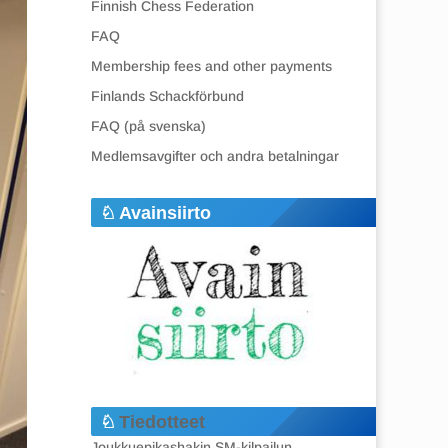
Finnish Chess Federation
FAQ
Membership fees and other payments
Finlands Schackförbund
FAQ (på svenska)
Medlemsavgifter och andra betalningar
Avainsiirto
Tiedotteet
Joukkuepikashakin SM-kilpailun