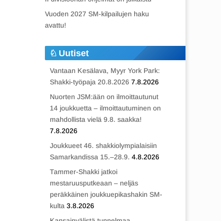
Vuoden 2027 SM-kilpailujen haku
avattu!
Uutiset
Vantaan Kesälava, Myyr York Park:
Shakki-työpaja 20.8.2026
7.8.2026
Nuorten JSM:ään on ilmoittautunut
14 joukkuetta – ilmoittautuminen on
mahdollista vielä 9.8. saakka!
7.8.2026
Joukkueet 46. shakkiolympialaisiin
Samarkandissa 15.–28.9.
4.8.2026
Tammer-Shakki jatkoi
mestaruusputkeaan – neljäs
peräkkäinen joukkuepikashakin SM-
kulta
3.8.2026
Kansainvälistä tunnelmaa