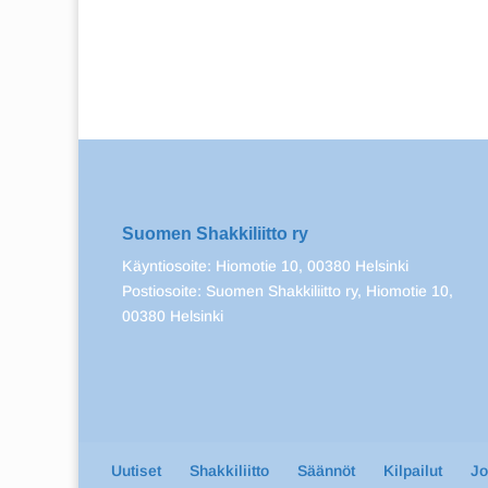
Suomen Shakkiliitto ry
Käyntiosoite: Hiomotie 10, 00380 Helsinki
Postiosoite: Suomen Shakkiliitto ry, Hiomotie 10,
00380 Helsinki
Uutiset
Shakkiliitto
Säännöt
Kilpailut
J