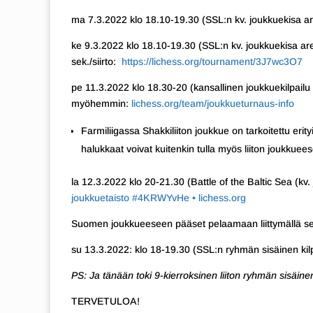
ma 7.3.2022 klo 18.10-19.30 (SSL:n kv. joukkuekisa a
ke 9.3.2022 klo 18.10-19.30 (SSL:n kv. joukkuekisa are
sek./siirto:
https://lichess.org/tournament/3J7wc3O7
pe 11.3.2022 klo 18.30-20 (kansallinen joukkuekilpailu Fa
myöhemmin:
lichess.org/team/joukkueturnaus-info
Farmiliigassa Shakkiliiton joukkue on tarkoitettu erityi
halukkaat voivat kuitenkin tulla myös liiton joukkue
la 12.3.2022 klo 20-21.30 (Battle of the Baltic Sea (kv. 
joukkuetaisto #4KRWYvHe • lichess.org
Suomen joukkueeseen pääset pelaamaan liittymällä 
su 13.3.2022: klo 18-19.30 (SSL:n ryhmän sisäinen kilpa
PS: Ja tänään toki 9-kierroksinen liiton ryhmän sisäine
TERVETULOA!