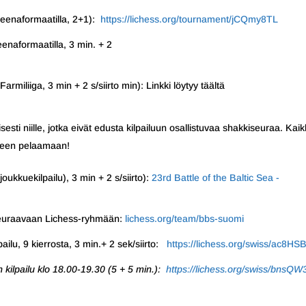
reenaformaatilla, 2+1):
https://lichess.org/tournament/jCQmy8TL
enaformaatilla, 3 min. + 2
rmiliiga, 3 min + 2 s/siirto min): Linkki löytyy täältä
sesti niille, jotka eivät edusta kilpailuun osallistuvaa shakkiseuraa. Kaik
eseen pelaamaan!
joukkuekilpailu), 3 min + 2 s/siirto):
23rd Battle of the Baltic Sea -
seuraavaan Lichess-ryhmään:
lichess.org/team/bbs-suomi
ilu, 9 kierrosta, 3 min.+ 2 sek/siirto:
https://lichess.org/swiss/ac8HS
n kilpailu klo 18.00-19.30 (5 + 5 min.):
https://lichess.org/swiss/bnsQW