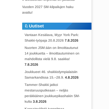
Vuoden 2027 SM-kilpailujen haku
avattu!
Uutiset
Vantaan Kesälava, Myyr York Park:
Shakki-työpaja 20.8.2026
7.8.2026
Nuorten JSM:ään on ilmoittautunut
14 joukkuetta – ilmoittautuminen on
mahdollista vielä 9.8. saakka!
7.8.2026
Joukkueet 46. shakkiolympialaisiin
Samarkandissa 15.–28.9.
4.8.2026
Tammer-Shakki jatkoi
mestaruusputkeaan – neljäs
peräkkäinen joukkuepikashakin SM-
kulta
3.8.2026
Kansainvälistä tunnelmaa