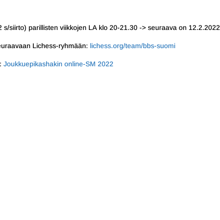
2 s/siirto) parillisten viikkojen LA klo 20-21.30 -> seuraava on 12.2.2022
seuraavaan Lichess-ryhmään:
lichess.org/team/bbs-suomi
:
Joukkuepikashakin online-SM 2022