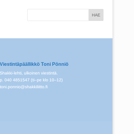
Viestintäpäällikkö Toni Pönniö
Shakki-lehti, ulkoinen viestintä.
p. 040 4851547 (ti–pe klo 10–12)
toni.ponnio@shakkiliitto.fi