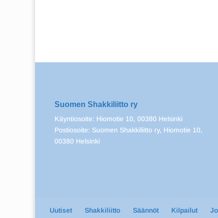
Suomen Shakkiliitto ry
Käyntiosoite: Hiomotie 10, 00380 Helsinki
Postiosoite: Suomen Shakkiliitto ry, Hiomotie 10,
00380 Helsinki
Uutiset
Shakkiliitto
Säännöt
Kilpailut
J