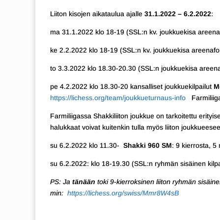
Liiton kisojen aikataulua ajalle
31.1.2022 – 6.2.2022
:
ma 31.1.2022 klo 18-19 (SSL:n kv. joukkuekisa areena
ke 2.2.2022 klo 18-19 (SSL:n kv. joukkuekisa areenafo
to 3.3.2022 klo 18.30-20.30 (SSL:n joukkuekisa areenaf
pe 4.2.2022 klo 18.30-20 kansalliset joukkuekilpailut
M
https://lichess.org/team/joukkueturnaus-info
Farmiliig
Farmiliigassa Shakkiliiton joukkue on tarkoitettu erityise
halukkaat voivat kuitenkin tulla myös liiton joukkuees
su 6.2.2022 klo 11.30-
Shakki 960 SM
: 9 kierrosta, 5
su 6.2.2022: klo 18-19.30 (SSL:n ryhmän sisäinen kilpa
PS: Ja
tänään
toki 9-kierroksinen liiton ryhmän sisäine
min:
https://lichess.org/swiss/Mmr8W4sB