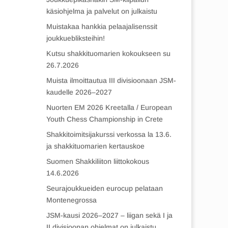
käsiohjelma ja palvelut on julkaistu
Muistakaa hankkia pelaajalisenssit
joukkuebliksteihin!
Kutsu shakkituomarien kokoukseen su
26.7.2026
Muista ilmoittautua III divisioonaan JSM-
kaudelle 2026–2027
Nuorten EM 2026 Kreetalla / European
Youth Chess Championship in Crete
Shakkitoimitsijakurssi verkossa la 13.6.
ja shakkituomarien kertauskoe
Suomen Shakkiliiton liittokokous
14.6.2026
Seurajoukkueiden eurocup pelataan
Montenegrossa
JSM-kausi 2026–2027 – liigan sekä I ja
II divisioonan ohjelmat on julkaistu