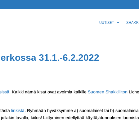
UUTISET
SHAKKI
 verkossa 31.1.-6.2.2022
sissä
. Kaikki nämä kisat ovat avoimia kaikille
Suomen Shakkiliiton
Liche
 tästä
linkistä
. Ryhmään hyväksymme a) suomalaiset tai b) suomalaisia
ollakin tavalla, kiitos! Liittyminen edellyttää käyttäjätunnuksen luomista
ä
.