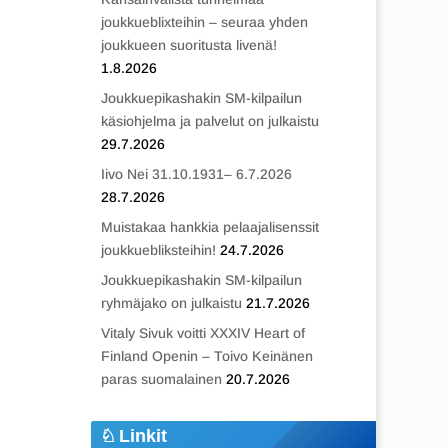
joukkueblixteihin – seuraa yhden
joukkueen suoritusta livenä!
1.8.2026
Joukkuepikashakin SM-kilpailun
käsiohjelma ja palvelut on julkaistu
29.7.2026
Iivo Nei 31.10.1931– 6.7.2026
28.7.2026
Muistakaa hankkia pelaajalisenssit
joukkuebliksteihin!
24.7.2026
Joukkuepikashakin SM-kilpailun
ryhmäjako on julkaistu
21.7.2026
Vitaly Sivuk voitti XXXIV Heart of
Finland Openin – Toivo Keinänen
paras suomalainen
20.7.2026
Linkit