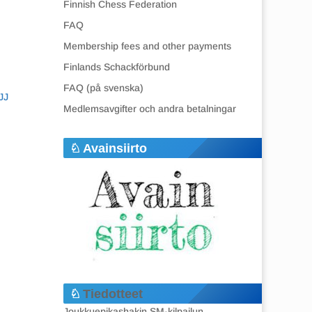
Finnish Chess Federation
FAQ
Membership fees and other payments
Finlands Schackförbund
FAQ (på svenska)
JJ
Medlemsavgifter och andra betalningar
Avainsiirto
Tiedotteet
Joukkuepikashakin SM-kilpailun