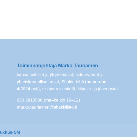
Toiminnanjohtaja Marko Tauriainen
kansainväliset ja järjestöasiat, sidosryhmät ja
yhteiskunnalliset asiat, Shakki-lehti (numeroon
4/2024 asti), sisäinen viestintä, kilpailu- ja jäsenasiat.
050 5813500 (ma–ke klo 10–12)
marko.tauriainen@shakkiliitto.fi
oukkue-SM