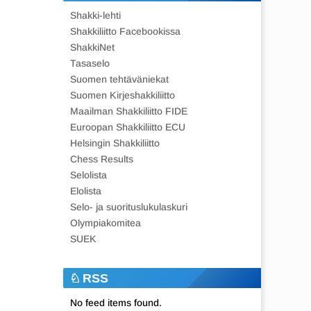
Shakki-lehti
Shakkiliitto Facebookissa
ShakkiNet
Tasaselo
Suomen tehtäväniekat
Suomen Kirjeshakkiliitto
Maailman Shakkiliitto FIDE
Euroopan Shakkiliitto ECU
Helsingin Shakkiliitto
Chess Results
Selolista
Elolista
Selo- ja suorituslukulaskuri
Olympiakomitea
SUEK
RSS
No feed items found.