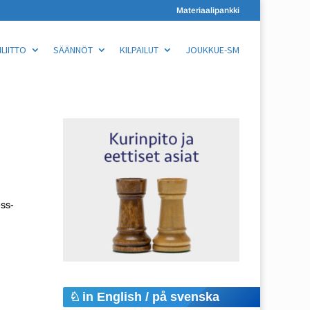
Materiaalipankki
LIITTO
SÄÄNNÖT
KILPAILUT
JOUKKUE-SM
ss-
in English / på svenska