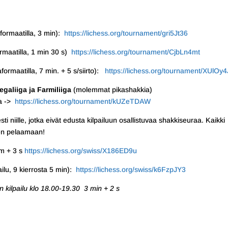
formaatilla, 3 min):
https://lichess.org/tournament/gri5Jt36
rmaatilla, 1 min 30 s)
https://lichess.org/tournament/CjbLn4mt
ormaatilla, 7 min. + 5 s/siirto):
https://lichess.org/tournament/XUlOy4
egaliiga ja Farmiliiga
(molemmat pikashakkia)
a ->
https://lichess.org/tournament/kUZeTDAW
sti niille, jotka eivät edusta kilpailuun osallistuvaa shakkiseuraa. Kaikki
een pelaamaan!
 m + 3 s
https://lichess.org/swiss/X186ED9u
ilu, 9 kierrosta 5 min):
https://lichess.org/swiss/k6FzpJY3
n kilpailu klo 18.00-19.30 3 min + 2 s