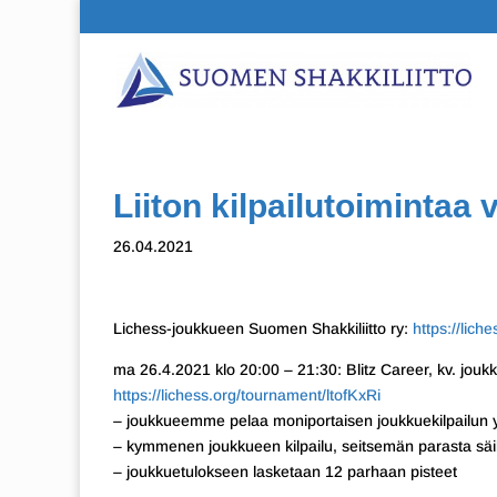
Liiton kilpailutoimintaa 
26.04.2021
Lichess-joukkueen Suomen Shakkiliitto ry:
https://lich
ma 26.4.2021 klo 20:00 – 21:30: Blitz Career, kv. jouk
https://lichess.org/tournament/ltofKxRi
– joukkueemme pelaa moniportaisen joukkuekilpailun y
– kymmenen joukkueen kilpailu, seitsemän parasta säil
– joukkuetulokseen lasketaan 12 parhaan pisteet