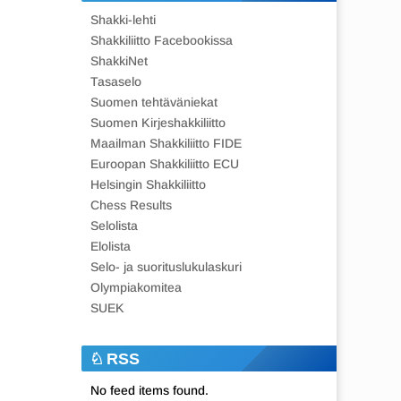
Shakki-lehti
Shakkiliitto Facebookissa
ShakkiNet
Tasaselo
Suomen tehtäväniekat
Suomen Kirjeshakkiliitto
Maailman Shakkiliitto FIDE
Euroopan Shakkiliitto ECU
Helsingin Shakkiliitto
Chess Results
Selolista
Elolista
Selo- ja suorituslukulaskuri
Olympiakomitea
SUEK
RSS
No feed items found.