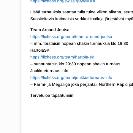
https://lichess.org/swiss/rp4WuDHL
Lisää turnauksia saattaa tulla tulee viikon aikana, se
Suositeltavia kotimaisia verkkokilpailuja järjestävät my
Team Around Joutsa
https://lichess.org/team/team-around-joutsa
– mm. torstaisin nopean shakin turnauksia klo 18:30
HartolaSK
https://lichess.org/team/hartola-sk
– sunnuntaisin klo 20:30 nopean shakin turnaus
Joukkueturnaus info
https://lichess.org/team/joukkueturnaus-info
– Farmi- ja Megaliiga joka perjantai, Northern Rapid 
Tervetuloa tapahtumiin!