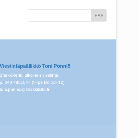
Viestintäpäällikkö Toni Pönniö
Shakki-lehti, ulkoinen viestintä.
p. 040 4851547 (ti–pe klo 10–12)
toni.ponnio@shakkiliitto.fi