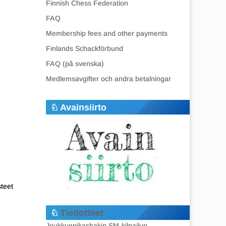
Finnish Chess Federation
FAQ
Membership fees and other payments
Finlands Schackförbund
FAQ (på svenska)
Medlemsavgifter och andra betalningar
Avainsiirto
steet
Tiedotteet
Joukkuepikashakin SM-kilpailun