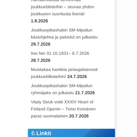
joukkueblixteihin – seuraa yhden
joukkueen suoritusta livenä!
1.8.2026
Joukkuepikashakin SM-kilpailun
käsiohjelma ja palvelut on julkaistu
29.7.2026
Iivo Nei 31.10.1931– 6.7.2026
28.7.2026
Muistakaa hankkia pelaajalisenssit
joukkuebliksteihin!
24.7.2026
Joukkuepikashakin SM-kilpailun
ryhmäjako on julkaistu
21.7.2026
Vitaly Sivuk voitti XXXIV Heart of
Finland Openin – Toivo Keinänen
paras suomalainen
20.7.2026
Linkit