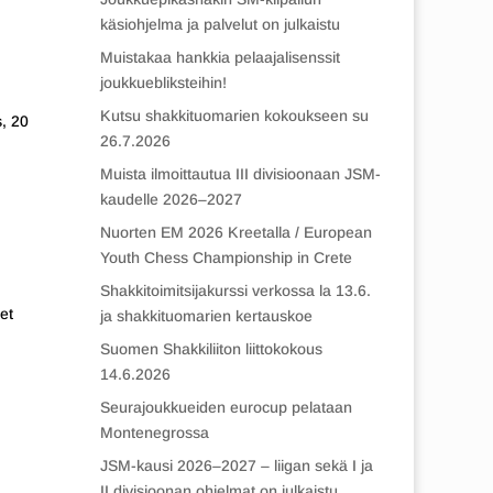
käsiohjelma ja palvelut on julkaistu
Muistakaa hankkia pelaajalisenssit
joukkuebliksteihin!
Kutsu shakkituomarien kokoukseen su
s, 20
26.7.2026
Muista ilmoittautua III divisioonaan JSM-
kaudelle 2026–2027
Nuorten EM 2026 Kreetalla / European
Youth Chess Championship in Crete
Shakkitoimitsijakurssi verkossa la 13.6.
et
ja shakkituomarien kertauskoe
Suomen Shakkiliiton liittokokous
14.6.2026
Seurajoukkueiden eurocup pelataan
Montenegrossa
JSM-kausi 2026–2027 – liigan sekä I ja
II divisioonan ohjelmat on julkaistu