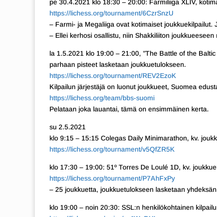
pe 30.4.2021 klo 18:30 – 20:00: Farmiliiga XLIV, kotim
https://lichess.org/tournament/6CzrSnzU
– Farmi- ja Megaliiga ovat kotimaiset joukkuekilpailut
– Ellei kerhosi osallistu, niin Shakkiliiton joukkueesee
la 1.5.2021 klo 19:00 – 21:00, ”The Battle of the Baltic
parhaan pisteet lasketaan joukkuetulokseen.
https://lichess.org/tournament/REV2EzoK
Kilpailun järjestäjä on luonut joukkueet, Suomea edus
https://lichess.org/team/bbs-suomi
Pelataan joka lauantai, tämä on ensimmäinen kerta.
su 2.5.2021
klo 9:15 – 15:15 Colegas Daily Minimarathon, kv. joukk
https://lichess.org/tournament/v5QfZR5K
klo 17:30 – 19:00: 51º Torres De Loulé 1D, kv. joukkueki
https://lichess.org/tournament/P7AhFxPy
– 25 joukkuetta, joukkuetulokseen lasketaan yhdeksän
klo 19:00 – noin 20:30: SSL:n henkilökohtainen kilpailu,