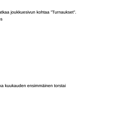
uratkaa joukkuesivun kohtaa ”Turnaukset”.
ös
joka kuukauden ensimmäinen torstai