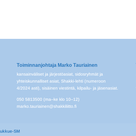
Toiminnanjohtaja Marko Tauriainen
kansainväliset ja järjestöasiat, sidosryhmät ja
yhteiskunnalliset asiat, Shakki-lehti (numeroon
4/2024 asti), sisäinen viestintä, kilpailu- ja jäsenasiat.
050 5813500 (ma–ke klo 10–12)
marko.tauriainen@shakkiliitto.fi
oukkue-SM