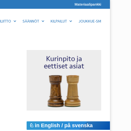
Materiaalipankki
LIITTO
SÄÄNNÖT
KILPAILUT
JOUKKUE-SM
in English / på svenska