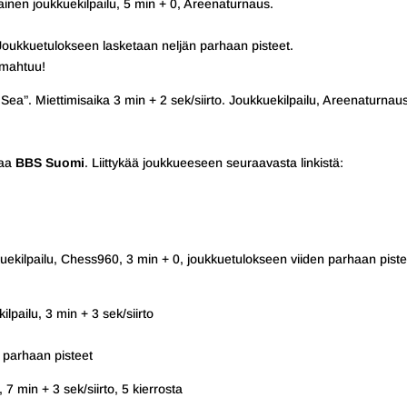
ainen joukkuekilpailu, 5 min + 0, Areenaturnaus.
. Joukkuetulokseen lasketaan neljän parhaan pisteet.
n mahtuu!
 Sea”. Miettimisaika 3 min + 2 sek/siirto. Joukkuekilpailu, Areenaturnau
taa
BBS Suomi
. Liittykää joukkueeseen seuraavasta linkistä:
uekilpailu, Chess960, 3 min + 0, joukkuetulokseen viiden parhaan piste
lpailu, 3 min + 3 sek/siirto
 parhaan pisteet
 7 min + 3 sek/siirto, 5 kierrosta