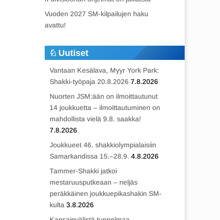
Vuoden 2027 SM-kilpailujen haku
avattu!
Uutiset
Vantaan Kesälava, Myyr York Park:
Shakki-työpaja 20.8.2026
7.8.2026
Nuorten JSM:ään on ilmoittautunut
14 joukkuetta – ilmoittautuminen on
mahdollista vielä 9.8. saakka!
7.8.2026
Joukkueet 46. shakkiolympialaisiin
Samarkandissa 15.–28.9.
4.8.2026
Tammer-Shakki jatkoi
mestaruusputkeaan – neljäs
peräkkäinen joukkuepikashakin SM-
kulta
3.8.2026
Kansainvälistä tunnelmaa