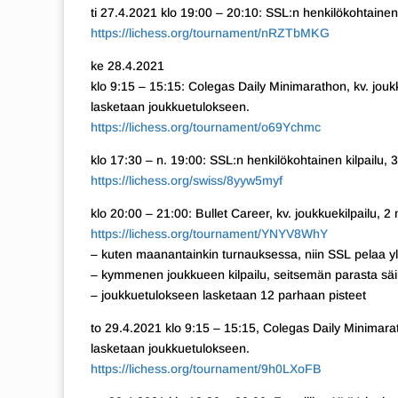
ti 27.4.2021 klo 19:00 – 20:10: SSL:n henkilökohtainen
https://lichess.org/tournament/nRZTbMKG
ke 28.4.2021
klo 9:15 – 15:15: Colegas Daily Minimarathon, kv. joukk
lasketaan joukkuetulokseen.
https://lichess.org/tournament/o69Ychmc
klo 17:30 – n. 19:00: SSL:n henkilökohtainen kilpailu, 3 
https://lichess.org/swiss/8yyw5myf
klo 20:00 – 21:00: Bullet Career, kv. joukkuekilpailu, 
https://lichess.org/tournament/YNYV8WhY
– kuten maanantainkin turnauksessa, niin SSL pelaa yl
– kymmenen joukkueen kilpailu, seitsemän parasta säil
– joukkuetulokseen lasketaan 12 parhaan pisteet
to 29.4.2021 klo 9:15 – 15:15, Colegas Daily Minimarat
lasketaan joukkuetulokseen.
https://lichess.org/tournament/9h0LXoFB