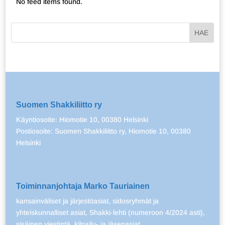
No feed items found.
Suomen Shakkiliitto ry
Käyntiosoite: Hiomotie 10, 00380 Helsinki
Postiosoite: Suomen Shakkiliitto ry, Hiomotie 10, 00380
Helsinki
Toiminnanjohtaja Marko Tauriainen
kansainväliset ja järjestöasiat, sidosryhmät ja
yhteiskunnalliset asiat, Shakki-lehti (numeroon 4/2024 asti),
sisäinen viestintä, kilpailu- ja jäsenasiat.