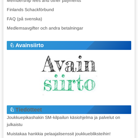
Membership fees and other payments
Finlands Schackförbund
FAQ (på svenska)
Medlemsavgifter och andra betalningar
Avainsiirto
Tiedotteet
Joukkuepikashakin SM-kilpailun käsiohjelma ja palvelut on
julkaistu
Muistakaa hankkia pelaajalisenssit joukkuebliksteihin!