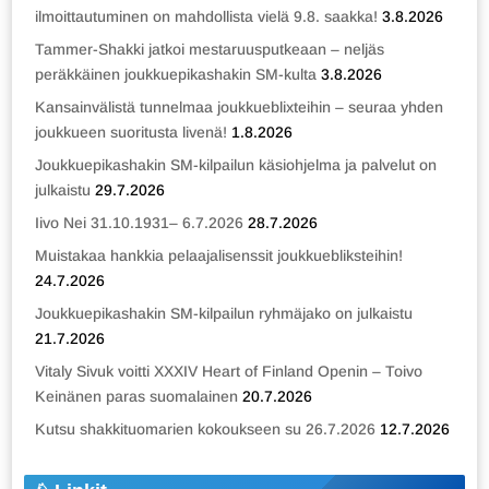
ilmoittautuminen on mahdollista vielä 9.8. saakka!
3.8.2026
Tammer-Shakki jatkoi mestaruusputkeaan – neljäs
peräkkäinen joukkuepikashakin SM-kulta
3.8.2026
Kansainvälistä tunnelmaa joukkueblixteihin – seuraa yhden
joukkueen suoritusta livenä!
1.8.2026
Joukkuepikashakin SM-kilpailun käsiohjelma ja palvelut on
julkaistu
29.7.2026
Iivo Nei 31.10.1931– 6.7.2026
28.7.2026
Muistakaa hankkia pelaajalisenssit joukkuebliksteihin!
24.7.2026
Joukkuepikashakin SM-kilpailun ryhmäjako on julkaistu
21.7.2026
Vitaly Sivuk voitti XXXIV Heart of Finland Openin – Toivo
Keinänen paras suomalainen
20.7.2026
Kutsu shakkituomarien kokoukseen su 26.7.2026
12.7.2026