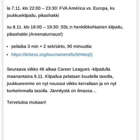
la 7.11. klo 22:00 – 23:30: FVA América vs. Europa, kv.
joukkuekilpailu, pikashakki
su 8.11. klo 18:00 – 19:30: SSL:n henkilökohtainen kilpailu,
pikashakki (Areenaturnaus!)
peliaika 3 min + 2 sek/siirto, 90 minuuttia
https://lichess.org/tournament/bz5H4eqQ
Seuraava viikko 46 alkaa Career Leagues -kilpailulla
maanantaina 9.11. Kilpailua pelataan kuudella tasolla,
joukkueemme on nyt noussut viikko kerrallaan ja on nyt
korkeimmalla tasolla. Jännitystä on ilmassa…
Tervetuloa mukaan!