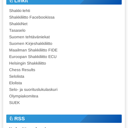
Linkit
Shakki-lehti
Shakkiliitto Facebookissa
ShakkiNet
Tasaselo
Suomen tehtäväniekat
Suomen Kirjeshakkiliitto
Maailman Shakkiliitto FIDE
Euroopan Shakkiliitto ECU
Helsingin Shakkiliitto
Chess Results
Selolista
Elolista
Selo- ja suorituslukulaskuri
Olympiakomitea
SUEK
RSS