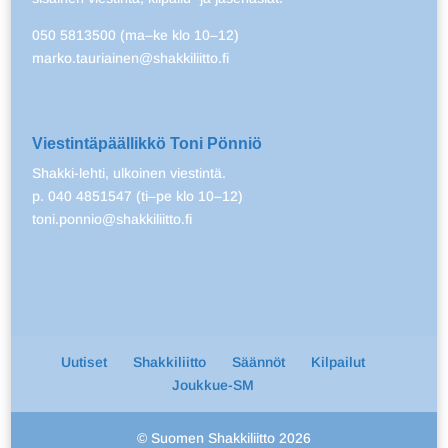
050 5813500 (ma–ke klo 10–12)
marko.tauriainen@shakkiliitto.fi
Viestintäpäällikkö Toni Pönniö
Shakki-lehti, ulkoinen viestintä.
p. 040 4851547 (ti–pe klo 10–12)
toni.ponnio@shakkiliitto.fi
Uutiset
Shakkiliitto
Säännöt
Kilpailut
Joukkue-SM
© Suomen Shakkiliitto 2026