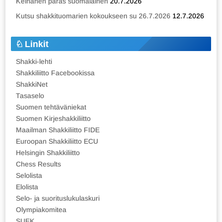
Keinänen paras suomalainen
20.7.2026
Kutsu shakkituomarien kokoukseen su 26.7.2026
12.7.2026
Linkit
Shakki-lehti
Shakkiliitto Facebookissa
ShakkiNet
Tasaselo
Suomen tehtäväniekat
Suomen Kirjeshakkiliitto
Maailman Shakkiliitto FIDE
Euroopan Shakkiliitto ECU
Helsingin Shakkiliitto
Chess Results
Selolista
Elolista
Selo- ja suorituslukulaskuri
Olympiakomitea
SUEK