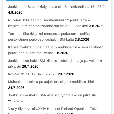
Joukkueet 46. shakkiolympialaisiin Samarkandissa 15.–28.9.
4.8.2026
Nuorten JSM:ään on ilmoittautunut 12 joukkuetta –
ilmoittautuminen on mahdollista vielä 9.8. saakka!
3.8.2026
Tammer-Shakki jatkoi mestaruusputkeaan – neljäs
peräkkäinen joukkuepikashakin SM-kulta
3.8.2026
Kansainvälistä tunnelmaa joukkueblixteihin – seuraa yhden
joukkueen suoritusta livenä!
1.8.2026
Joukkuepikashakin SM-kilpailun käsiohjelma ja palvelut on
julkaistu
29.7.2026
Iivo Nei 31.10.1931– 6.7.2026
28.7.2026
Muistakaa hankkia pelaajalisenssit joukkuebliksteihin!
24.7.2026
Joukkuepikashakin SM-kilpailun ryhmäjako on julkaistu
21.7.2026
Vitaly Sivuk voitti XXXIV Heart of Finland Openin – Toivo