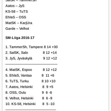
SalSK – TammerSh
Aatos – JyS
KS-58 – TuTS
EtVaS – OSS
MatSK – KarjUra
Garde – Velhot
SM-Liiga 2016-17
1. TammerSh, Tampere 8 14 +30
2. SalSK, Salo 8 12 +14
3. JyS, Jyväskylä 9 12 +12
———————————————
4. MatSK, Espoo 8 12 +12
5. EtVaS, Vantaa 8 11 +6
6. TuTS, Turku 8 10 +10
7. Aatos, Helsinki 8 9 +5
8. OSS, Oulu 9 6 -6
9. Velhot, Helsinki 8 6 -9
10. KS-58, Helsinki 8 5 -10
——————————————–