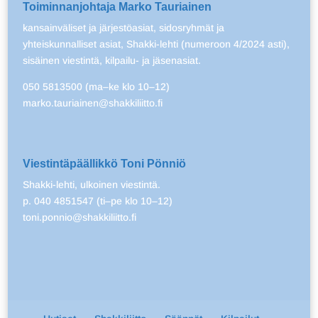
Toiminnanjohtaja Marko Tauriainen
kansainväliset ja järjestöasiat, sidosryhmät ja
yhteiskunnalliset asiat, Shakki-lehti (numeroon 4/2024 asti),
sisäinen viestintä, kilpailu- ja jäsenasiat.
050 5813500 (ma–ke klo 10–12)
marko.tauriainen@shakkiliitto.fi
Viestintäpäällikkö Toni Pönniö
Shakki-lehti, ulkoinen viestintä.
p. 040 4851547 (ti–pe klo 10–12)
toni.ponnio@shakkiliitto.fi