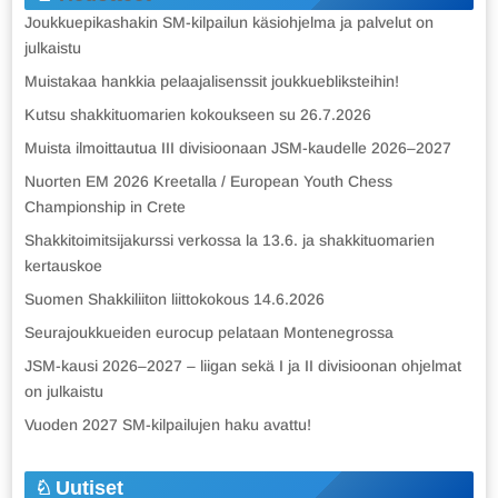
Joukkuepikashakin SM-kilpailun käsiohjelma ja palvelut on
julkaistu
Muistakaa hankkia pelaajalisenssit joukkuebliksteihin!
Kutsu shakkituomarien kokoukseen su 26.7.2026
Muista ilmoittautua III divisioonaan JSM-kaudelle 2026–2027
Nuorten EM 2026 Kreetalla / European Youth Chess
Championship in Crete
Shakkitoimitsijakurssi verkossa la 13.6. ja shakkituomarien
kertauskoe
Suomen Shakkiliiton liittokokous 14.6.2026
Seurajoukkueiden eurocup pelataan Montenegrossa
JSM-kausi 2026–2027 – liigan sekä I ja II divisioonan ohjelmat
on julkaistu
Vuoden 2027 SM-kilpailujen haku avattu!
Uutiset