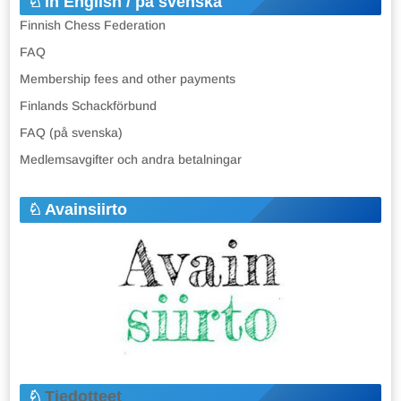
in English / på svenska
Finnish Chess Federation
FAQ
Membership fees and other payments
Finlands Schackförbund
FAQ (på svenska)
Medlemsavgifter och andra betalningar
Avainsiirto
Tiedotteet