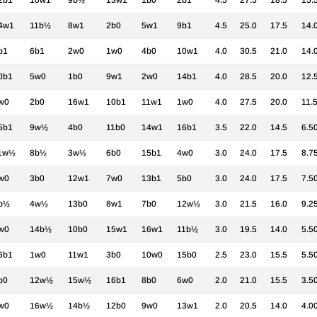
2b1
10w1
9b½
13w1
1b0
2b1
4.5
27.5
18.5
15.
4w1
11b½
8w1
2b0
5w1
9b1
4.5
25.0
17.5
14.
b1
6b1
2w0
1w0
4b0
10w1
4.0
30.5
21.0
14.
0b1
5w0
1b0
9w1
2w0
14b1
4.0
28.5
20.0
12.
w0
2b0
16w1
10b1
11w1
1w0
4.0
27.5
20.0
11.
5b1
9w½
4b0
11b0
14w1
16b1
3.5
22.0
14.5
6.5
1w½
8b½
3w½
6b0
15b1
4w0
3.0
24.0
17.5
8.7
w0
3b0
12w1
7w0
13b1
5b0
3.0
24.0
17.5
7.5
b½
4w½
13b0
8w1
7b0
12w½
3.0
21.5
16.0
9.2
w0
14b½
10b0
15w1
16w1
11b½
3.0
19.5
14.0
5.5
6b1
1w0
11w1
3b0
10w0
15b0
2.5
23.0
15.5
5.5
b0
12w½
15w½
16b1
8b0
6w0
2.0
21.0
15.5
3.5
w0
16w½
14b½
12b0
9w0
13w1
2.0
20.5
14.0
4.0