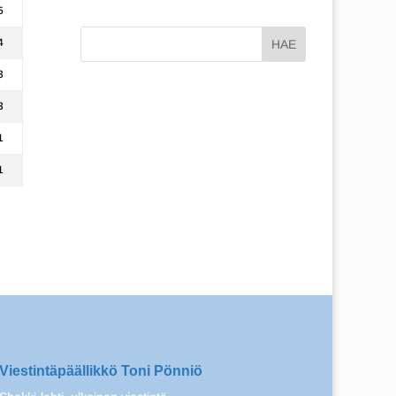
5
4
3
3
1
1
Viestintäpäällikkö Toni Pönniö