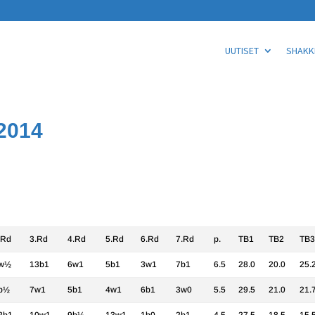
UUTISET
SHAKKI
.2014
.Rd
3.Rd
4.Rd
5.Rd
6.Rd
7.Rd
p.
TB1
TB2
TB3
w½
13b1
6w1
5b1
3w1
7b1
6.5
28.0
20.0
25.
b½
7w1
5b1
4w1
6b1
3w0
5.5
29.5
21.0
21.