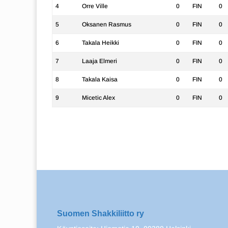
4
Orre Ville
0
FIN
0
5
Oksanen Rasmus
0
FIN
0
6
Takala Heikki
0
FIN
0
7
Laaja Elmeri
0
FIN
0
8
Takala Kaisa
0
FIN
0
9
Micetic Alex
0
FIN
0
Suomen Shakkiliitto ry