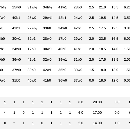
7b½
15w0
31w½
34b½
41w1
23b0
2.5
21.0
15.5
6.2
7w0
40b1
25w0
29w½
42b1
24w0
2.5
19.5
14.5
3.5
w0
41b1
27w½
33b0
34w0
42b1
2.5
17.5
12.5
3.0
4b0
30w1
32b1
28w0
17b0
29w0
2.0
23.5
16.5
6.0
2b1
24w0
17b0
30w0
40b0
41b1
2.0
18.5
14.0
1.5
9b0
36w0
42b1
32w0
39w1
31b0
2.0
17.5
13.5
2.0
b0
37w0
30b0
42w1
35b0
39w0
1.5
18.0
13.0
1.5
9w0
31b0
40w0
41b0
36w0
37w0
0.0
18.0
12.0
0.0
1
1
1
1
1
1
1
1
8.0
28.00
0.0
*
1
0
1
1
1
1
1
6.0
17.00
0.0
0
*
1
1
0
1
1
1
5.0
14.00
1.0