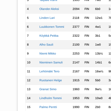
3
Taipale Rami
1995
FIN
7w0
1
4
Olander Aleksi
2094
FIN
6b0
1
5
Linden Lari
2118
FIN
12w1
7
6
Luukkonen Tommi
2377
FIN
4w1
1
7
Köykkä Pekka
2322
FIN
3b1
5
8
Alho Sauli
2100
FIN
1w0
1
9
Niemi Mikko
2253
FIN
13b½
1
10
Nieminen Samuli
2147
FIN
14b1
6
11
Lehtimäki Tero
2167
FIN
16w½
9
12
Ruotanen Helge
1915
FIN
5b0
3
13
Granat Simo
1960
FIN
9w½
1
14
Lindholm Tommi
1953
FIN
10w0
4
15
Palmo Pentti
1990
FIN
2b0
8