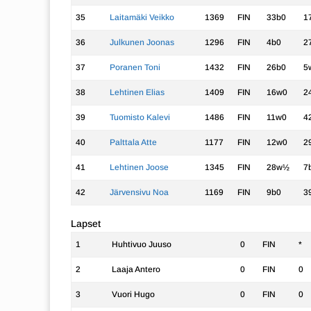
35
Laitamäki Veikko
1369
FIN
33b0
1
36
Julkunen Joonas
1296
FIN
4b0
2
37
Poranen Toni
1432
FIN
26b0
5
38
Lehtinen Elias
1409
FIN
16w0
2
39
Tuomisto Kalevi
1486
FIN
11w0
4
40
Palttala Atte
1177
FIN
12w0
2
41
Lehtinen Joose
1345
FIN
28w½
7
42
Järvensivu Noa
1169
FIN
9b0
3
Lapset
1
Huhtivuo Juuso
0
FIN
*
2
Laaja Antero
0
FIN
0
3
Vuori Hugo
0
FIN
0