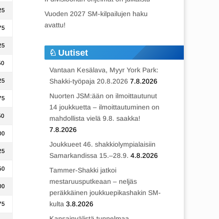
25
Vuoden 2027 SM-kilpailujen haku
avattu!
75
25
Uutiset
50
Vantaan Kesälava, Myyr York Park:
Shakki-työpaja 20.8.2026
7.8.2026
25
Nuorten JSM:ään on ilmoittautunut
75
14 joukkuetta – ilmoittautuminen on
50
mahdollista vielä 9.8. saakka!
7.8.2026
00
Joukkueet 46. shakkiolympialaisiin
25
Samarkandissa 15.–28.9.
4.8.2026
50
Tammer-Shakki jatkoi
mestaruusputkeaan – neljäs
00
peräkkäinen joukkuepikashakin SM-
kulta
3.8.2026
75
Kansainvälistä tunnelmaa