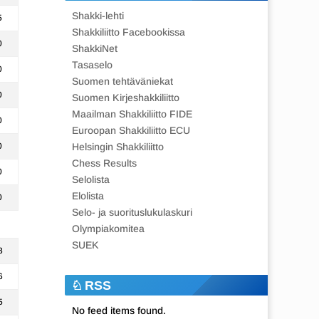
Shakki-lehti
5
Shakkiliitto Facebookissa
0
ShakkiNet
Tasaselo
0
Suomen tehtäväniekat
0
Suomen Kirjeshakkiliitto
Maailman Shakkiliitto FIDE
0
Euroopan Shakkiliitto ECU
0
Helsingin Shakkiliitto
Chess Results
0
Selolista
Elolista
0
Selo- ja suorituslukulaskuri
Olympiakomitea
SUEK
8
6
RSS
5
No feed items found.