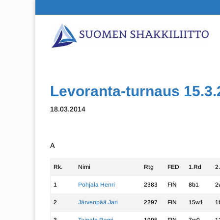
Levoranta-turnaus 15.3
18.03.2014
A
Rk.
Nimi
Rtg
FED
1.Rd
2
1
Pohjala Henri
2383
FIN
8b1
2
2
Järvenpää Jari
2297
FIN
15w1
1