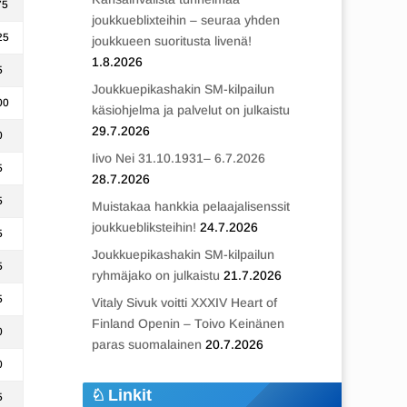
75
joukkueblixteihin – seuraa yhden
25
joukkueen suoritusta livenä!
1.8.2026
5
Joukkuepikashakin SM-kilpailun
00
käsiohjelma ja palvelut on julkaistu
29.7.2026
0
Iivo Nei 31.10.1931– 6.7.2026
5
28.7.2026
5
Muistakaa hankkia pelaajalisenssit
joukkuebliksteihin!
24.7.2026
5
Joukkuepikashakin SM-kilpailun
5
ryhmäjako on julkaistu
21.7.2026
5
Vitaly Sivuk voitti XXXIV Heart of
Finland Openin – Toivo Keinänen
0
paras suomalainen
20.7.2026
0
Linkit
5