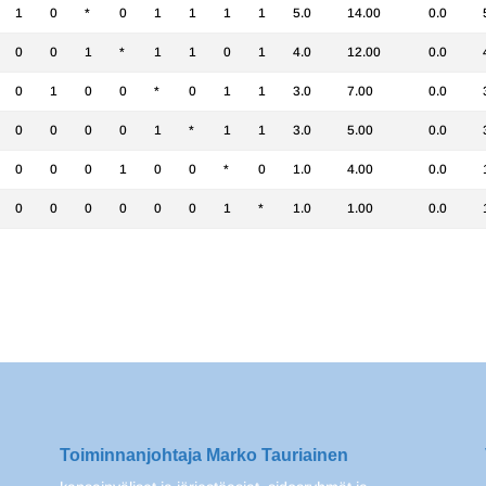
1
0
*
0
1
1
1
1
5.0
14.00
0.0
0
0
1
*
1
1
0
1
4.0
12.00
0.0
0
1
0
0
*
0
1
1
3.0
7.00
0.0
0
0
0
0
1
*
1
1
3.0
5.00
0.0
0
0
0
1
0
0
*
0
1.0
4.00
0.0
0
0
0
0
0
0
1
*
1.0
1.00
0.0
Toiminnanjohtaja Marko Tauriainen