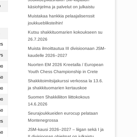
0
käsiohjelma ja palvelut on julkaistu
Muistakaa hankkia pelaajalisenssit
joukkuebliksteihin!
Kutsu shakkituomarien kokoukseen su
3
26.7.2026
25
Muista ilmoittautua III divisioonaan JSM-
kaudelle 2026–2027
75
Nuorten EM 2026 Kreetalla / European
00
Youth Chess Championship in Crete
50
Shakkitoimitsijakurssi verkossa la 13.6.
ja shakkituomarien kertauskoe
00
Suomen Shakkiliiton liittokokous
00
14.6.2026
50
Seurajoukkueiden eurocup pelataan
Montenegrossa
25
JSM-kausi 2026–2027 – liigan sekä I ja
50
II divisioonan ohjelmat on julkaistu