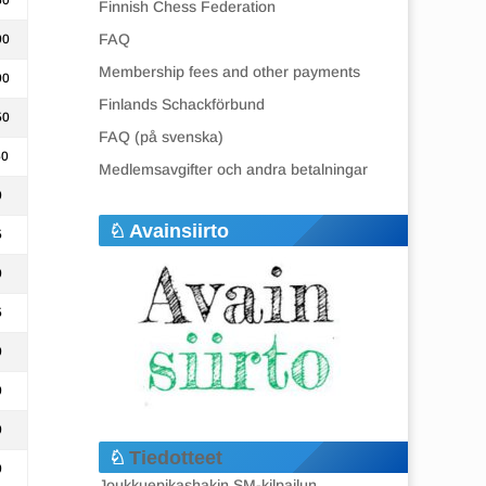
50
Finnish Chess Federation
FAQ
00
Membership fees and other payments
00
Finlands Schackförbund
50
FAQ (på svenska)
50
Medlemsavgifter och andra betalningar
0
Avainsiirto
5
0
5
0
0
0
Tiedotteet
0
Joukkuepikashakin SM-kilpailun