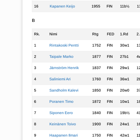
16
Kapanen Keijo
1955
FIN
11b½
1
B
Rk.
Nimi
Rtg
FED
1.Rd
2
1
Rintakoski Pentti
1752
FIN
30w1
1
2
Taipale Marko
1877
FIN
27b1
4
3
Järnström Henrik
1837
FIN
29w1
1
4
Saliniemi Ari
1760
FIN
36w1
2
5
Sandholm Kalevi
1850
FIN
20w0
3
6
Poranen Timo
1872
FIN
10w1
1
7
Siponen Eero
1840
FIN
19b½
4
8
Keinänen Toivo
1900
FIN
24w1
1
9
Haapanen Ilmari
1750
FIN
42w1
1