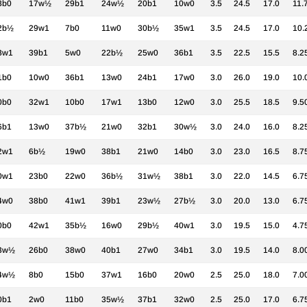
8b0
17w½
29b1
24w½
20b1
10w0
3.5
24.5
17.0
11.
2b½
29w1
7b0
11w0
30b½
35w1
3.5
24.5
17.0
10.
8w1
39b1
5w0
22b½
25w0
36b1
3.5
22.5
15.5
8.2
1b0
10w0
36b1
13w0
24b1
17w0
3.0
26.0
19.0
10.
0b0
32w1
10b0
17w1
13b0
12w0
3.0
25.5
18.5
9.5
6b1
13w0
37b½
21w0
32b1
30w½
3.0
24.0
16.0
8.2
2w1
6b½
19w0
38b1
21w0
14b0
3.0
23.0
16.5
8.7
0w1
23b0
22w0
36b½
31w½
38b1
3.0
22.0
14.5
6.7
4w0
38b0
41w1
39b1
23w½
27b½
3.0
20.0
13.0
6.7
0b0
42w1
35b½
16w0
29b½
40w1
3.0
19.5
15.0
4.7
3w½
26b0
38w0
40b1
27w0
34b1
3.0
19.5
14.0
8.0
4w½
8b0
15b0
37w1
16b0
20w0
2.5
25.0
18.0
7.0
0b1
2w0
11b0
35w½
37b1
32w0
2.5
25.0
17.0
6.7