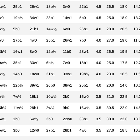
1w1
25b1
26w1
18b½
3w0
22b1
4.5
26.5
18.0
14.
w0
19b½
34w1
23b1
14w1
5b0
4.5
25.0
18.0
13.
w½
5b0
21b1
14w½
6w0
26b1
4.0
28.0
20.5
13.
w0
27b1
4w0
25b1
26w1
7b0
4.0
27.0
19.0
11.
3b½
16w1
8w0
12b½
11b0
28w1
4.0
26.5
19.5
14.
9w½
35b1
33w1
6b½
7w0
18b1
4.0
25.0
17.5
12.
w½
14b0
18w0
31b1
33w1
19b½
4.0
23.0
16.5
11.
5w½
22b½
39w1
26b0
38w1
25b1
4.0
20.0
14.0
10.
w½
7w½
16b1
10w½
2b0
15w0
3.5
31.0
22.5
14.
5b½
11w½
28b1
2w½
9b0
16w½
3.5
30.5
22.0
14.
6w1
1b0
6w½
3b0
22w0
33b1
3.5
30.0
22.0
13.
5w1
3b0
12w0
27b1
28b1
4w0
3.5
27.0
18.5
10.