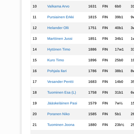
10
Valkama Arvo
1631
FIN
6b0
3
11
Pursiainen Erkki
1815
FIN
39b1
9
12
Helander Olli
1751
FIN
40b1
3
13
Marttinen Jussi
1851
FIN
34b1
1
14
Hytönen Timo
1886
FIN
17w1
3
15
Kuro Timo
1896
FIN
25b0
1
16
Pohjala Ilari
1786
FIN
38b1
8
17
Vesander Pentti
1683
FIN
14b0
3
18
Tuominen Esa (L)
1758
FIN
31b1
6
19
Jääskeläinen Pasi
1579
FIN
7w½
1
20
Poranen Niko
1585
FIN
5b1
2
21
Tuominen Joona
1880
FIN
23b½
2