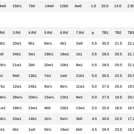
3w0
15b½
7b0
14w0
12b0
8w0
1.0
20.0
14.0
2.5
.Rd
3.Rd
4.Rd
5.Rd
6.Rd
7.Rd
p.
TB1
TB2
TB
3b1
20w1
9b1
8w½
4b1
2w0
5.5
30.0
21.5
22.
w0
34b1
3w1
19b½
18w1
1b1
5.5
28.5
20.5
21.
2b½
21w1
2b0
20w1
10b1
8w1
5.5
28.5
20.0
21.
b1
9w0
13b1
7w1
1w0
21b1
5.0
30.5
22.5
20.
7b1
12w1
24b1
9w½
8b½
11w1
5.0
27.0
20.0
19.
8b½
28w½
20b½
15w½
12b1
9w1
5.0
27.0
19.5
20.
1w1
18b½
23w1
4b0
15b1
13w1
5.0
25.0
18.5
16.
6b½
33w1
14b1
1b½
5w½
3b0
4.5
30.0
22.0
17.
1b1
4b1
1w0
5b½
19w1
6b0
4.5
28.5
23.0
15.