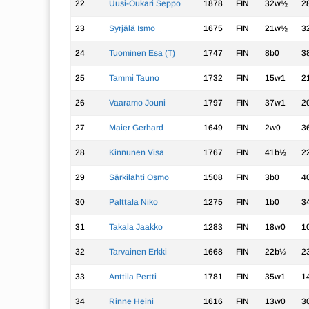
22
Uusi-Oukari Seppo
1878
FIN
32w½
2
23
Syrjälä Ismo
1675
FIN
21w½
3
24
Tuominen Esa (T)
1747
FIN
8b0
3
25
Tammi Tauno
1732
FIN
15w1
2
26
Vaaramo Jouni
1797
FIN
37w1
2
27
Maier Gerhard
1649
FIN
2w0
3
28
Kinnunen Visa
1767
FIN
41b½
2
29
Särkilahti Osmo
1508
FIN
3b0
4
30
Palttala Niko
1275
FIN
1b0
3
31
Takala Jaakko
1283
FIN
18w0
1
32
Tarvainen Erkki
1668
FIN
22b½
2
33
Anttila Pertti
1781
FIN
35w1
1
34
Rinne Heini
1616
FIN
13w0
3