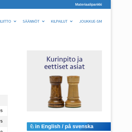
Materiaalipankki
LIITTO
SÄÄNNÖT
KILPAILUT
JOUKKUE-SM
25
75
in English / på svenska