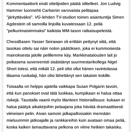
Kommentaattorit eivät ottelijoiden päätä silitelleet. Jon Ludvig
Hammer luonnehti Carlsenin varovaista pelitapaa
”järkyttäväksi”.
VG
-lehden TV-studion toinen asiantuntija Simen
Agdestein oli samoilla linjoilla kuvatessaan 12. peliä
”pelkurimaisimmaksi” kaikista MM-tason ratkaisupeleistä.
ChessBasen Yasser Seirawan oli erittäin pettynyt siitä, että
tasokas ottelu sai näin nolon päätöksen, joka ei kummoisesta
mainoksesta jalolle pelillemme käy. Markkinatalouden lait jo
poikasena suvereenisti sisäistänyt suurmestarikollega Nigel
Short totesi, että mikäli 12. peli olisi ollut hänen ravintolassa
tilaama ruokalaji, hän olisi lähettänyt sen takaisin kokille.
Toisaalta on helppo ajatella vaikkapa Susan Polgarin tavoin,
että kun panokset ovat tätä luokkaa, kumpikaan ei halua ottaa
riskejä. Taustalla vaanii myös tilanteen historiallisuus: kukaan ei
halua päätyä aikakirjoihin pelaajana joka häviää dramaattisesti
viimeisen pelin. Aivan samoin jalkapallossakin mennään
mieluummin jatkoajalle ja rankkareihin kuin avataan omaa peliä,
koska kaiken lamauttavana pelkona on viime hetkien takaisku.