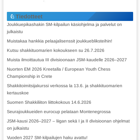
Tiedotteet
Joukkuepikashakin SM-kilpailun käsiohjelma ja palvelut on
julkaistu
Muistakaa hankkia pelaajalisenssit joukkuebliksteihin!
Kutsu shakkituomarien kokoukseen su 26.7.2026
Muista ilmoittautua III divisioonaan JSM-kaudelle 2026–2027
Nuorten EM 2026 Kreetalla / European Youth Chess
Championship in Crete
Shakkitoimitsijakurssi verkossa la 13.6. ja shakkituomarien
kertauskoe
Suomen Shakkiliiton liittokokous 14.6.2026
Seurajoukkueiden eurocup pelataan Montenegrossa
JSM-kausi 2026–2027 – liigan sekä I ja II divisioonan ohjelmat
on julkaistu
Vuoden 2027 SM-kilpailujen haku avattu!