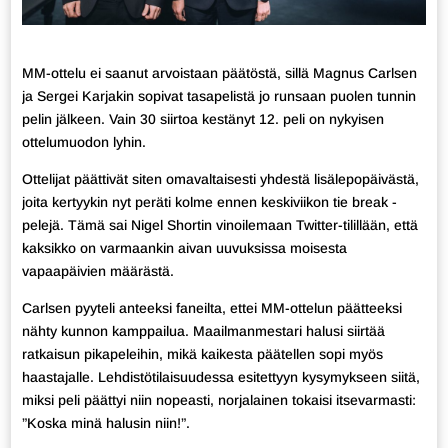
MM-ottelu ei saanut arvoistaan päätöstä, sillä Magnus Carlsen
ja Sergei Karjakin sopivat tasapelistä jo runsaan puolen tunnin
pelin jälkeen. Vain 30 siirtoa kestänyt 12. peli on nykyisen
ottelumuodon lyhin.
Ottelijat päättivät siten omavaltaisesti yhdestä lisälepopäivästä,
joita kertyykin nyt peräti kolme ennen keskiviikon tie break -
pelejä. Tämä sai Nigel Shortin vinoilemaan Twitter-tilillään, että
kaksikko on varmaankin aivan uuvuksissa moisesta
vapaapäivien määrästä.
Carlsen pyyteli anteeksi faneilta, ettei MM-ottelun päätteeksi
nähty kunnon kamppailua. Maailmanmestari halusi siirtää
ratkaisun pikapeleihin, mikä kaikesta päätellen sopi myös
haastajalle. Lehdistötilaisuudessa esitettyyn kysymykseen siitä,
miksi peli päättyi niin nopeasti, norjalainen tokaisi itsevarmasti:
”Koska minä halusin niin!”.