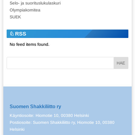
Selo- ja suorituslukulaskuri
Olympiakomitea
SUEK
RSS
No feed items found.
Suomen Shakkiliitto ry
Käyntiosoite: Hiomotie 10, 00380 Helsinki
Postiosoite: Suomen Shakkiliitto ry, Hiomotie 10, 00380
Helsinki