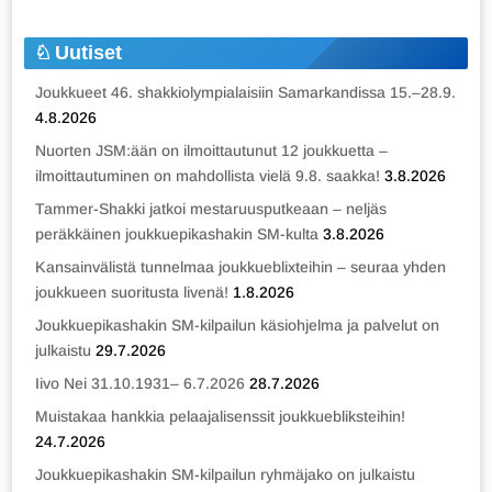
Uutiset
Joukkueet 46. shakkiolympialaisiin Samarkandissa 15.–28.9.
4.8.2026
Nuorten JSM:ään on ilmoittautunut 12 joukkuetta –
ilmoittautuminen on mahdollista vielä 9.8. saakka!
3.8.2026
Tammer-Shakki jatkoi mestaruusputkeaan – neljäs
peräkkäinen joukkuepikashakin SM-kulta
3.8.2026
Kansainvälistä tunnelmaa joukkueblixteihin – seuraa yhden
joukkueen suoritusta livenä!
1.8.2026
Joukkuepikashakin SM-kilpailun käsiohjelma ja palvelut on
julkaistu
29.7.2026
Iivo Nei 31.10.1931– 6.7.2026
28.7.2026
Muistakaa hankkia pelaajalisenssit joukkuebliksteihin!
24.7.2026
Joukkuepikashakin SM-kilpailun ryhmäjako on julkaistu