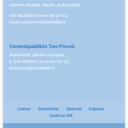
sisäinen viestintä, kilpailu- ja jäsenasiat.
050 5813500 (ma–ke klo 10–12)
marko.tauriainen@shakkiliitto.fi
Viestintäpäällikkö Toni Pönniö
Shakki-lehti, ulkoinen viestintä.
p. 040 4851547 (ti–pe klo 10–12)
toni.ponnio@shakkiliitto.fi
Uutiset
Shakkiliitto
Säännöt
Kilpailut
Joukkue-SM