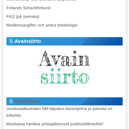
Finlands Schackförbund
FAQ (på svenska)
Medlemsavgifter och andra betalningar
Avainsiirto
Tiedotteet
Joukkuepikashakin SM-kilpailun käsiohjelma ja palvelut on
julkaistu
Muistakaa hankkia pelaajalisenssit joukkuebliksteihin!