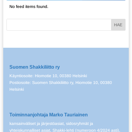
No feed items found.
Suomen Shakkiliitto ry
Käyntiosoite: Hiomotie 10, 00380 Helsinki
Postiosoite: Suomen Shakkiliitto ry, Hiomotie 10, 00380
Helsinki
Toiminnanjohtaja Marko Tauriainen
kansainväliset ja järjestöasiat, sidosryhmät ja
yhteiskunnalliset asiat, Shakki-lehti (numeroon 4/2024 asti),