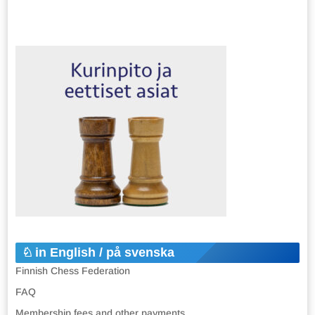
in English / på svenska
Finnish Chess Federation
FAQ
Membership fees and other payments