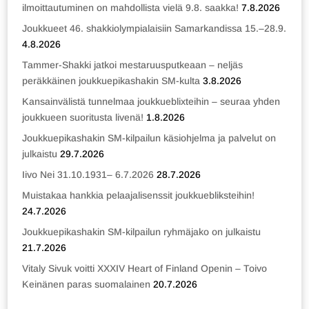
ilmoittautuminen on mahdollista vielä 9.8. saakka!
7.8.2026
Joukkueet 46. shakkiolympialaisiin Samarkandissa 15.–28.9.
4.8.2026
Tammer-Shakki jatkoi mestaruusputkeaan – neljäs
peräkkäinen joukkuepikashakin SM-kulta
3.8.2026
Kansainvälistä tunnelmaa joukkueblixteihin – seuraa yhden
joukkueen suoritusta livenä!
1.8.2026
Joukkuepikashakin SM-kilpailun käsiohjelma ja palvelut on
julkaistu
29.7.2026
Iivo Nei 31.10.1931– 6.7.2026
28.7.2026
Muistakaa hankkia pelaajalisenssit joukkuebliksteihin!
24.7.2026
Joukkuepikashakin SM-kilpailun ryhmäjako on julkaistu
21.7.2026
Vitaly Sivuk voitti XXXIV Heart of Finland Openin – Toivo
Keinänen paras suomalainen
20.7.2026