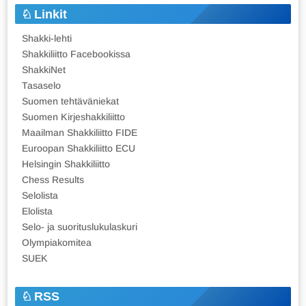
Linkit
Shakki-lehti
Shakkiliitto Facebookissa
ShakkiNet
Tasaselo
Suomen tehtäväniekat
Suomen Kirjeshakkiliitto
Maailman Shakkiliitto FIDE
Euroopan Shakkiliitto ECU
Helsingin Shakkiliitto
Chess Results
Selolista
Elolista
Selo- ja suorituslukulaskuri
Olympiakomitea
SUEK
RSS