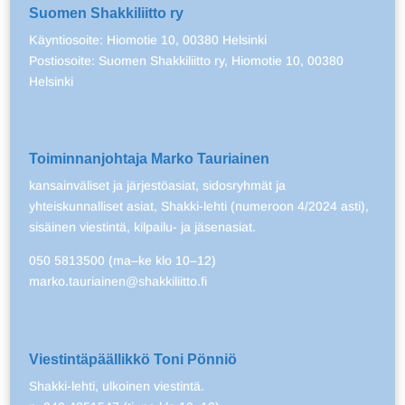
Suomen Shakkiliitto ry
Käyntiosoite: Hiomotie 10, 00380 Helsinki
Postiosoite: Suomen Shakkiliitto ry, Hiomotie 10, 00380
Helsinki
Toiminnanjohtaja Marko Tauriainen
kansainväliset ja järjestöasiat, sidosryhmät ja
yhteiskunnalliset asiat, Shakki-lehti (numeroon 4/2024 asti),
sisäinen viestintä, kilpailu- ja jäsenasiat.
050 5813500 (ma–ke klo 10–12)
marko.tauriainen@shakkiliitto.fi
Viestintäpäällikkö Toni Pönniö
Shakki-lehti, ulkoinen viestintä.