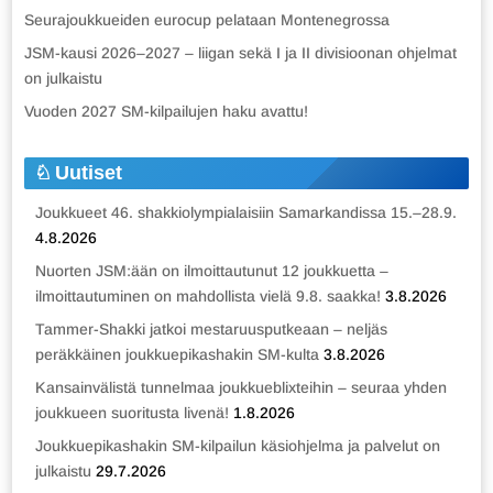
Seurajoukkueiden eurocup pelataan Montenegrossa
JSM-kausi 2026–2027 – liigan sekä I ja II divisioonan ohjelmat
on julkaistu
Vuoden 2027 SM-kilpailujen haku avattu!
Uutiset
Joukkueet 46. shakkiolympialaisiin Samarkandissa 15.–28.9.
4.8.2026
Nuorten JSM:ään on ilmoittautunut 12 joukkuetta –
ilmoittautuminen on mahdollista vielä 9.8. saakka!
3.8.2026
Tammer-Shakki jatkoi mestaruusputkeaan – neljäs
peräkkäinen joukkuepikashakin SM-kulta
3.8.2026
Kansainvälistä tunnelmaa joukkueblixteihin – seuraa yhden
joukkueen suoritusta livenä!
1.8.2026
Joukkuepikashakin SM-kilpailun käsiohjelma ja palvelut on
julkaistu
29.7.2026