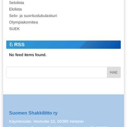
Selolista
Elolista
Selo- ja suorituslukulaskuri
Olympiakomitea
SUEK
RSS
No feed items found.
Suomen Shakkiliitto ry
Käyntiosoite: Hiomotie 10, 00380 Helsinki