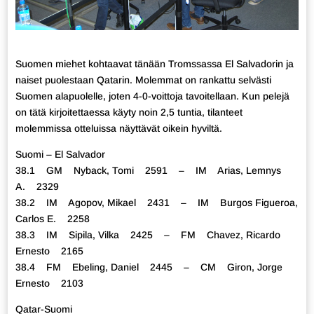
Suomen miehet kohtaavat tänään Tromssassa El Salvadorin ja
naiset puolestaan Qatarin. Molemmat on rankattu selvästi
Suomen alapuolelle, joten 4-0-voittoja tavoitellaan. Kun pelejä
on tätä kirjoitettaessa käyty noin 2,5 tuntia, tilanteet
molemmissa otteluissa näyttävät oikein hyviltä.
Suomi – El Salvador
38.1 GM Nyback, Tomi 2591 – IM Arias, Lemnys
A. 2329
38.2 IM Agopov, Mikael 2431 – IM Burgos Figueroa,
Carlos E. 2258
38.3 IM Sipila, Vilka 2425 – FM Chavez, Ricardo
Ernesto 2165
38.4 FM Ebeling, Daniel 2445 – CM Giron, Jorge
Ernesto 2103
Qatar-Suomi