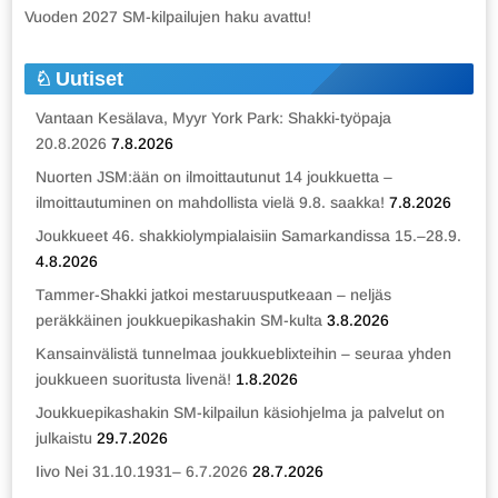
Vuoden 2027 SM-kilpailujen haku avattu!
Uutiset
Vantaan Kesälava, Myyr York Park: Shakki-työpaja
20.8.2026
7.8.2026
Nuorten JSM:ään on ilmoittautunut 14 joukkuetta –
ilmoittautuminen on mahdollista vielä 9.8. saakka!
7.8.2026
Joukkueet 46. shakkiolympialaisiin Samarkandissa 15.–28.9.
4.8.2026
Tammer-Shakki jatkoi mestaruusputkeaan – neljäs
peräkkäinen joukkuepikashakin SM-kulta
3.8.2026
Kansainvälistä tunnelmaa joukkueblixteihin – seuraa yhden
joukkueen suoritusta livenä!
1.8.2026
Joukkuepikashakin SM-kilpailun käsiohjelma ja palvelut on
julkaistu
29.7.2026
Iivo Nei 31.10.1931– 6.7.2026
28.7.2026