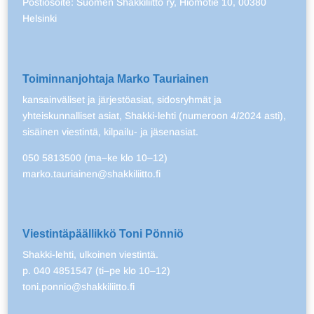
Postiosoite: Suomen Shakkiliitto ry, Hiomotie 10, 00380
Helsinki
Toiminnanjohtaja Marko Tauriainen
kansainväliset ja järjestöasiat, sidosryhmät ja
yhteiskunnalliset asiat, Shakki-lehti (numeroon 4/2024 asti),
sisäinen viestintä, kilpailu- ja jäsenasiat.
050 5813500 (ma–ke klo 10–12)
marko.tauriainen@shakkiliitto.fi
Viestintäpäällikkö Toni Pönniö
Shakki-lehti, ulkoinen viestintä.
p. 040 4851547 (ti–pe klo 10–12)
toni.ponnio@shakkiliitto.fi