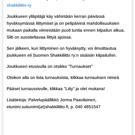
shakkiliitto-ry
Joukkueen ylläpitäjä käy vähintään kerran päivässä
hyväksymässä liittymiset ja on pelipäivinä mahdollisuuksien
mukaan paikalla viimeistään puoli tuntia ennen kilpailun alkua.
Silti on suositeltavaa liittyä ajoissa.
Sen jälkeen, kun liittyminen on hyväksytty, voi ilmoittautua
joukkueen eli Suomen Shakkiliitto ry:n sisäisiin kilpailuihin.
Joukkueen etusivulla on otsikko ”Turnaukset”
Otsikon alla on lista turnauksista, klikkaa turnauksen nimeä
Pääset turnaussivulle, klikkaa ”Liity” ja olet mukana!
Lisätietoja: Palvelupäällikkö Jorma Paavilainen,
etunimi.sukunimi(at)shakkiliitto.fi, p. 040 4851547