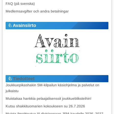
FAQ (på svenska)
Medlemsavgifter och andra betalningar
Avainsiirto
Tiedotteet
Joukkuepikashakin SM-kilpailun käsiohjelma ja palvelut on
julkaistu
Muistakaa hankkia pelaajalisenssit joukkuebliksteihin!
Kutsu shakkituomarien kokoukseen su 26.7.2026
Muista ilmoittautua III divisioonaan JSM-kaudelle 2026–2027