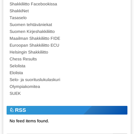
Shakkiliitto Facebookissa
ShakkiNet
Tasaselo
Suomen tehtäväniekat
Suomen Kirjeshakkiliitto
Maailman Shakkiliitto FIDE
Euroopan Shakkiliitto ECU
Helsingin Shakkiliitto
Chess Results
Selolista
Elolista
Selo- ja suorituslukulaskuri
Olympiakomitea
SUEK
RSS
No feed items found.