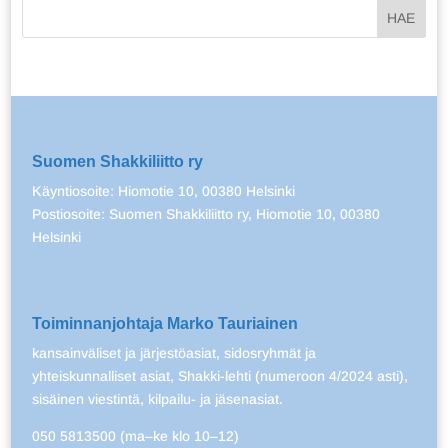
Suomen Shakkiliitto ry
Käyntiosoite: Hiomotie 10, 00380 Helsinki
Postiosoite: Suomen Shakkiliitto ry, Hiomotie 10, 00380
Helsinki
Toiminnanjohtaja Marko Tauriainen
kansainväliset ja järjestöasiat, sidosryhmät ja
yhteiskunnalliset asiat, Shakki-lehti (numeroon 4/2024 asti),
sisäinen viestintä, kilpailu- ja jäsenasiat.
050 5813500 (ma–ke klo 10–12)