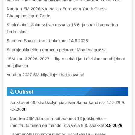
Nuorten EM 2026 Kreetalla / European Youth Chess
Championship in Crete
Shakkitoimitsijakurssi verkossa la 13.6. ja shakkituomarien
kertauskoe
Suomen Shakkiliiton liittokokous 14.6.2026
Seurajoukkueiden eurocup pelataan Montenegrossa
JSM-kausi 2026–2027 – liigan sekä I ja II divisioonan ohjelmat
on julkaistu
Vuoden 2027 SM-kilpailujen haku avattu!
Uutiset
Joukkueet 46. shakkiolympialaisiin Samarkandissa 15.–28.9.
4.8.2026
Nuorten JSM:ään on ilmoittautunut 12 joukkuetta –
ilmoittautuminen on mahdollista vielä 9.8. saakka!
3.8.2026
Tammer-Shakki jatkoi mestaruusputkeaan – neljäs