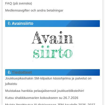
FAQ (på svenska)
Medlemsavgifter och andra betalningar
Avainsiirto
Tiedotteet
Joukkuepikashakin SM-kilpailun käsiohjelma ja palvelut on
julkaistu
Muistakaa hankkia pelaajalisenssit joukkuebliksteihin!
Kutsu shakkituomarien kokoukseen su 26.7.2026
Muista ilmoittautua III divisioonaan JSM-kaudelle 2026–2027