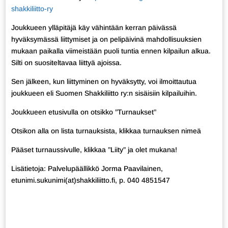
shakkiliitto-ry
Joukkueen ylläpitäjä käy vähintään kerran päivässä
hyväksymässä liittymiset ja on pelipäivinä mahdollisuuksien
mukaan paikalla viimeistään puoli tuntia ennen kilpailun alkua.
Silti on suositeltavaa liittyä ajoissa.
Sen jälkeen, kun liittyminen on hyväksytty, voi ilmoittautua
joukkueen eli Suomen Shakkiliitto ry:n sisäisiin kilpailuihin.
Joukkueen etusivulla on otsikko ”Turnaukset”
Otsikon alla on lista turnauksista, klikkaa turnauksen nimeä
Pääset turnaussivulle, klikkaa ”Liity” ja olet mukana!
Lisätietoja: Palvelupäällikkö Jorma Paavilainen,
etunimi.sukunimi(at)shakkiliitto.fi, p. 040 4851547