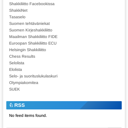
Shakkiliitto Facebookissa
ShakkiNet
Tasaselo
Suomen tehtäväniekat
Suomen Kirjeshakkiliitto
Maailman Shakkiliitto FIDE
Euroopan Shakkiliitto ECU
Helsingin Shakkiliitto
Chess Results
Selolista
Elolista
Selo- ja suorituslukulaskuri
Olympiakomitea
SUEK
RSS
No feed items found.