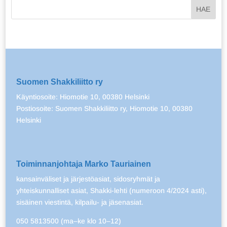
Suomen Shakkiliitto ry
Käyntiosoite: Hiomotie 10, 00380 Helsinki
Postiosoite: Suomen Shakkiliitto ry, Hiomotie 10, 00380
Helsinki
Toiminnanjohtaja Marko Tauriainen
kansainväliset ja järjestöasiat, sidosryhmät ja
yhteiskunnalliset asiat, Shakki-lehti (numeroon 4/2024 asti),
sisäinen viestintä, kilpailu- ja jäsenasiat.
050 5813500 (ma–ke klo 10–12)