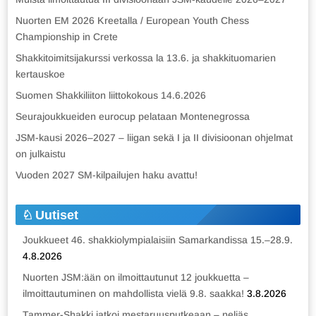
Nuorten EM 2026 Kreetalla / European Youth Chess
Championship in Crete
Shakkitoimitsijakurssi verkossa la 13.6. ja shakkituomarien
kertauskoe
Suomen Shakkiliiton liittokokous 14.6.2026
Seurajoukkueiden eurocup pelataan Montenegrossa
JSM-kausi 2026–2027 – liigan sekä I ja II divisioonan ohjelmat
on julkaistu
Vuoden 2027 SM-kilpailujen haku avattu!
Uutiset
Joukkueet 46. shakkiolympialaisiin Samarkandissa 15.–28.9.
4.8.2026
Nuorten JSM:ään on ilmoittautunut 12 joukkuetta –
ilmoittautuminen on mahdollista vielä 9.8. saakka!
3.8.2026
Tammer-Shakki jatkoi mestaruusputkeaan – neljäs