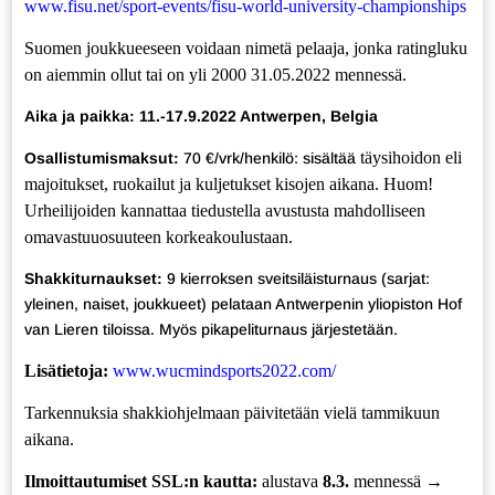
www.fisu.net/sport-events/fisu-world-university-championships
Suomen joukkueeseen voidaan nimetä pelaaja, jonka ratingluku
on aiemmin ollut
tai on yli 2000 31.05.2022 mennessä.
Aika ja paikka:
1
1.-17.9.2022 Antwerpen, Belgia
täysihoidon eli
Osallistumismaksut:
70 €/vrk/henkilö: sisältää
majoitukset, ruokailut ja kuljetukset kisojen aikana.
Huom!
Urheilijoiden kannattaa tiedustella avustusta mahdolliseen
omavastuuosuuteen korkeakoulustaan.
Shakkiturnaukset:
9 kierroksen sveitsiläisturnaus (sarjat:
yleinen, naiset, joukkueet) pelataan Antwerpenin yliopiston Hof
van Lieren tiloissa.
Myös pikapeliturnaus järjestetään.
Lisätietoja:
www.wucmindsports2022.com/
Tarkennuksia shakkiohjelmaan päivitetään vielä tammikuun
aikana.
Ilmoittautumiset
SSL:n kautta:
alustava
8.3.
mennessä →