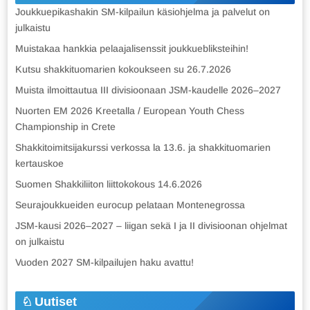
Joukkuepikashakin SM-kilpailun käsiohjelma ja palvelut on
julkaistu
Muistakaa hankkia pelaajalisenssit joukkuebliksteihin!
Kutsu shakkituomarien kokoukseen su 26.7.2026
Muista ilmoittautua III divisioonaan JSM-kaudelle 2026–2027
Nuorten EM 2026 Kreetalla / European Youth Chess
Championship in Crete
Shakkitoimitsijakurssi verkossa la 13.6. ja shakkituomarien
kertauskoe
Suomen Shakkiliiton liittokokous 14.6.2026
Seurajoukkueiden eurocup pelataan Montenegrossa
JSM-kausi 2026–2027 – liigan sekä I ja II divisioonan ohjelmat
on julkaistu
Vuoden 2027 SM-kilpailujen haku avattu!
Uutiset