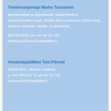
Toiminnanjohtaja Marko Tauriainen
kansainväliset ja järjestöasiat, sidosryhmät ja
yhteiskunnalliset asiat, Shakki-lehti (numeroon 4/2024 asti),
sisäinen viestintä, kilpailu- ja jäsenasiat.
050 5813500 (ma–ke klo 10–12)
marko.tauriainen@shakkiliitto.fi
Viestintäpäällikkö Toni Pönniö
Shakki-lehti, ulkoinen viestintä.
p. 040 4851547 (ti–pe klo 10–12)
toni.ponnio@shakkiliitto.fi