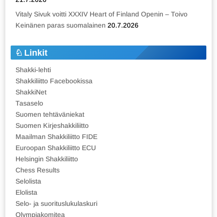
Vitaly Sivuk voitti XXXIV Heart of Finland Openin – Toivo
Keinänen paras suomalainen
20.7.2026
Linkit
Shakki-lehti
Shakkiliitto Facebookissa
ShakkiNet
Tasaselo
Suomen tehtäväniekat
Suomen Kirjeshakkiliitto
Maailman Shakkiliitto FIDE
Euroopan Shakkiliitto ECU
Helsingin Shakkiliitto
Chess Results
Selolista
Elolista
Selo- ja suorituslukulaskuri
Olympiakomitea