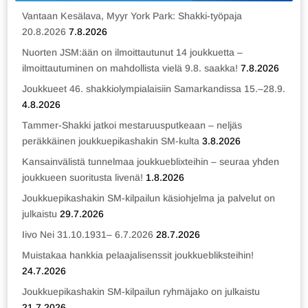
Vantaan Kesälava, Myyr York Park: Shakki-työpaja
20.8.2026
7.8.2026
Nuorten JSM:ään on ilmoittautunut 14 joukkuetta –
ilmoittautuminen on mahdollista vielä 9.8. saakka!
7.8.2026
Joukkueet 46. shakkiolympialaisiin Samarkandissa 15.–28.9.
4.8.2026
Tammer-Shakki jatkoi mestaruusputkeaan – neljäs
peräkkäinen joukkuepikashakin SM-kulta
3.8.2026
Kansainvälistä tunnelmaa joukkueblixteihin – seuraa yhden
joukkueen suoritusta livenä!
1.8.2026
Joukkuepikashakin SM-kilpailun käsiohjelma ja palvelut on
julkaistu
29.7.2026
Iivo Nei 31.10.1931– 6.7.2026
28.7.2026
Muistakaa hankkia pelaajalisenssit joukkuebliksteihin!
24.7.2026
Joukkuepikashakin SM-kilpailun ryhmäjako on julkaistu
21.7.2026