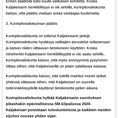
Ennen päätöstä tulisi kuulla valituksen kohdetta. Koska
Kaljakeisarin henkilöllisyys ei ole selvillä, kurinpitovaliokunta
katsoo, että päätös voidaan antaa vastaajaa kuulematta.
Kurinpitovaliokunnan päätös
Kurinpitovaliokunta on tutkinut Kaljakeisarin pelejä.
Kurinpitovaliokunta hyväksyy valittajien perustelut sellaisenaan
ja katsoo niiden viittaavan tietokoneen käyttöön. Koska
nimimerkki Kaljakeisarin henkilöllisyyttä ei ole saatu selville,
kurinpitovaliokunta katsoo, että myös anonyyminä pysyminen
viittaa siihen, että Kaljakeisarilla on jotain salattavaa asiassa.
Kurinpitovaliokunta katsoo, että edellä mainitut monet seikat
yhdessä viittaavat siihen, että Kaljakeisari on suurella
todennäköisyydellä käyttänyt tietokonetta pelien aikana.
Kurinpitovaliokunta hylkää Kaljakeisarin suorituksen
pikashakin epävirallisessa SM-kilpailussa 2020.
Kaljakeisari poistetaan tulosluettelosta ja kaikkien muiden
sijoitus nousee yhden sijan.