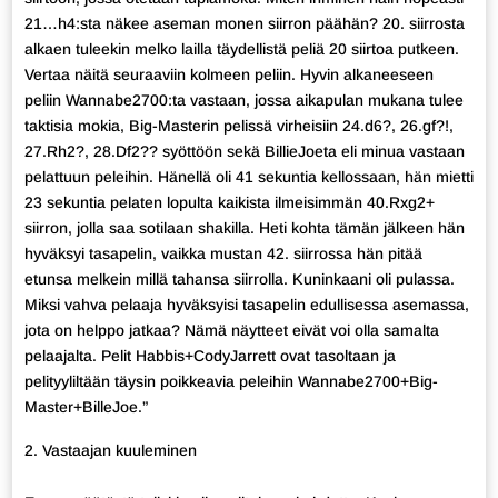
21…h4:sta näkee aseman monen siirron päähän? 20. siirrosta
alkaen tuleekin melko lailla täydellistä peliä 20 siirtoa putkeen.
Vertaa näitä seuraaviin kolmeen peliin. Hyvin alkaneeseen
peliin Wannabe2700:ta vastaan, jossa aikapulan mukana tulee
taktisia mokia, Big-Masterin pelissä virheisiin 24.d6?, 26.gf?!,
27.Rh2?, 28.Df2?? syöttöön sekä BillieJoeta eli minua vastaan
pelattuun peleihin. Hänellä oli 41 sekuntia kellossaan, hän mietti
23 sekuntia pelaten lopulta kaikista ilmeisimmän 40.Rxg2+
siirron, jolla saa sotilaan shakilla. Heti kohta tämän jälkeen hän
hyväksyi tasapelin, vaikka mustan 42. siirrossa hän pitää
etunsa melkein millä tahansa siirrolla. Kuninkaani oli pulassa.
Miksi vahva pelaaja hyväksyisi tasapelin edullisessa asemassa,
jota on helppo jatkaa? Nämä näytteet eivät voi olla samalta
pelaajalta. Pelit Habbis+CodyJarrett ovat tasoltaan ja
pelityyliltään täysin poikkeavia peleihin Wannabe2700+Big-
Master+BilleJoe.”
Vastaajan kuuleminen