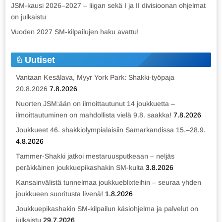
JSM-kausi 2026–2027 – liigan sekä I ja II divisioonan ohjelmat
on julkaistu
Vuoden 2027 SM-kilpailujen haku avattu!
Uutiset
Vantaan Kesälava, Myyr York Park: Shakki-työpaja
20.8.2026
7.8.2026
Nuorten JSM:ään on ilmoittautunut 14 joukkuetta –
ilmoittautuminen on mahdollista vielä 9.8. saakka!
7.8.2026
Joukkueet 46. shakkiolympialaisiin Samarkandissa 15.–28.9.
4.8.2026
Tammer-Shakki jatkoi mestaruusputkeaan – neljäs
peräkkäinen joukkuepikashakin SM-kulta
3.8.2026
Kansainvälistä tunnelmaa joukkueblixteihin – seuraa yhden
joukkueen suoritusta livenä!
1.8.2026
Joukkuepikashakin SM-kilpailun käsiohjelma ja palvelut on
julkaistu
29.7.2026