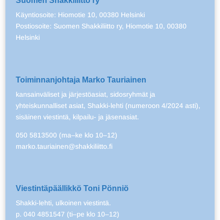
Suomen Shakkiliitto ry
Käyntiosoite: Hiomotie 10, 00380 Helsinki
Postiosoite: Suomen Shakkiliitto ry, Hiomotie 10, 00380
Helsinki
Toiminnanjohtaja Marko Tauriainen
kansainväliset ja järjestöasiat, sidosryhmät ja
yhteiskunnalliset asiat, Shakki-lehti (numeroon 4/2024 asti),
sisäinen viestintä, kilpailu- ja jäsenasiat.
050 5813500 (ma–ke klo 10–12)
marko.tauriainen@shakkiliitto.fi
Viestintäpäällikkö Toni Pönniö
Shakki-lehti, ulkoinen viestintä.
p. 040 4851547 (ti–pe klo 10–12)