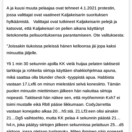
A ja kuusi muuta pelaajaa ovat tehneet 4.1.2021 protestin,
jossa valittajat ovat vaatineet Kaljakeisarin suorituksen
hylkäämistä. Valittajat ovat tutkineet Kaljakeisarin pelejä ja
katsovat, että Kaljakeisari on pelien aikana käyttänyt
tietokonetta pelisuorituksensa parantamiseen. Ote valituksesta:
”Joissakin tiukoissa peleissä hänen kelloonsa jäi jopa kaksi
minuuttia jäljelle.
Yli 1 min 30 sekunnin ajoilla KK vielä huijaa pelaten taktisesti
tarkkoja ja rohkeita siirtoja käyttäen shakkiohjelmaa apuna,
mikä saattaa olla blunder check -tyyppistä apua. Habbista
vastaan 17.Lxf6 on minun mielestäni selvä konesiirto. Tämän
puolen minuutin miettimisen jälkeen hän nakuttaa siirtoja
nopeasti. Taktisesti hän näkee sen, että myöhemmin Kxh7 ei
toimi mustalle eikä Rb8 pääse liikkumaan. CodyJarrettia
vastaan konejatko alkaa 20…h5:stä. 21.Lf3:een olisi ainakin
21…Dg5 vaihtoehto, mutta KK pelaa 4 sekunnin päästä 21…
h4:n, joka päätyy siirtojen jälkeen sekunnissa pelattuun 25…d5
siirtoon, jossa otetaan tuplamoku. Miten ihminen näin nopeasti