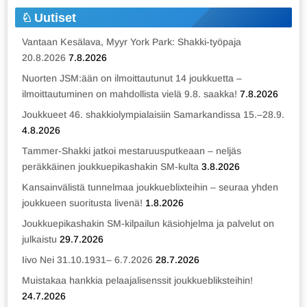
Uutiset
Vantaan Kesälava, Myyr York Park: Shakki-työpaja
20.8.2026
7.8.2026
Nuorten JSM:ään on ilmoittautunut 14 joukkuetta –
ilmoittautuminen on mahdollista vielä 9.8. saakka!
7.8.2026
Joukkueet 46. shakkiolympialaisiin Samarkandissa 15.–28.9.
4.8.2026
Tammer-Shakki jatkoi mestaruusputkeaan – neljäs
peräkkäinen joukkuepikashakin SM-kulta
3.8.2026
Kansainvälistä tunnelmaa joukkueblixteihin – seuraa yhden
joukkueen suoritusta livenä!
1.8.2026
Joukkuepikashakin SM-kilpailun käsiohjelma ja palvelut on
julkaistu
29.7.2026
Iivo Nei 31.10.1931– 6.7.2026
28.7.2026
Muistakaa hankkia pelaajalisenssit joukkuebliksteihin!
24.7.2026