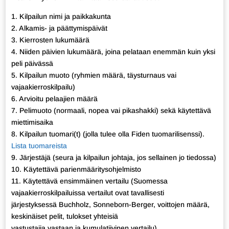
1. Kilpailun nimi ja paikkakunta
2. Alkamis- ja päättymispäivät
3. Kierrosten lukumäärä
4. Niiden päivien lukumäärä, joina pelataan enemmän kuin yksi
peli päivässä
5. Kilpailun muoto (ryhmien määrä, täysturnaus vai
vajaakierroskilpailu)
6. Arvioitu pelaajien määrä
7. Pelimuoto (normaali, nopea vai pikashakki) sekä käytettävä
miettimisaika
8. Kilpailun tuomari(t) (jolla tulee olla Fiden tuomarilisenssi).
Lista tuomareista
9. Järjestäjä (seura ja kilpailun johtaja, jos sellainen jo tiedossa)
10. Käytettävä parienmääritysohjelmisto
11. Käytettävä ensimmäinen vertailu (Suomessa
vajaakierroskilpailuissa vertailut ovat tavallisesti
järjestyksessä Buchholz, Sonneborn-Berger, voittojen määrä,
keskinäiset pelit, tulokset yhteisiä
vastustajia vastaan ja kumulatiivinen vertailu)