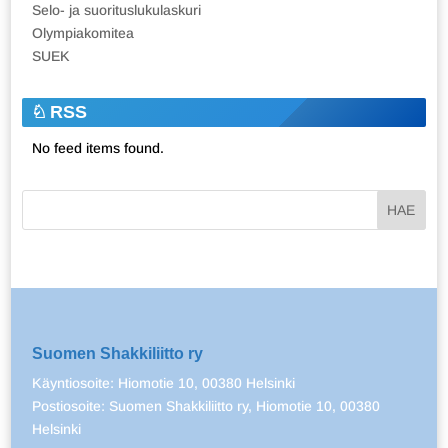
Selo- ja suorituslukulaskuri
Olympiakomitea
SUEK
RSS
No feed items found.
Suomen Shakkiliitto ry
Käyntiosoite: Hiomotie 10, 00380 Helsinki
Postiosoite: Suomen Shakkiliitto ry, Hiomotie 10, 00380
Helsinki