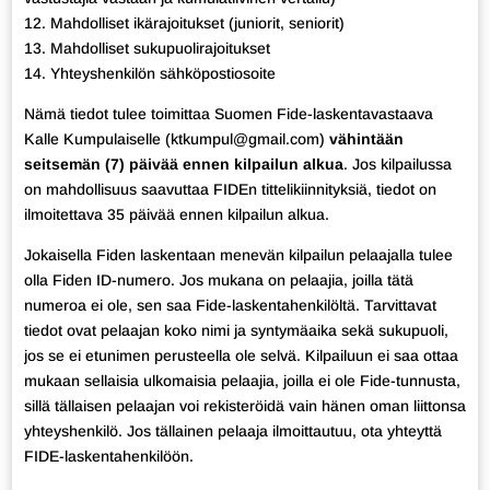
12. Mahdolliset ikärajoitukset (juniorit, seniorit)
13. Mahdolliset sukupuolirajoitukset
14. Yhteyshenkilön sähköpostiosoite
Nämä tiedot tulee toimittaa Suomen Fide-laskentavastaava
Kalle Kumpulaiselle (ktkumpul@gmail.com)
vähintään
seitsemän (7) päivää ennen kilpailun alkua
. Jos kilpailussa
on mahdollisuus saavuttaa FIDEn tittelikiinnityksiä, tiedot on
ilmoitettava 35 päivää ennen kilpailun alkua.
Jokaisella Fiden laskentaan menevän kilpailun pelaajalla tulee
olla Fiden ID-numero. Jos mukana on pelaajia, joilla tätä
numeroa ei ole, sen saa Fide-laskentahenkilöltä. Tarvittavat
tiedot ovat pelaajan koko nimi ja syntymäaika sekä sukupuoli,
jos se ei etunimen perusteella ole selvä. Kilpailuun ei saa ottaa
mukaan sellaisia ulkomaisia pelaajia, joilla ei ole Fide-tunnusta,
sillä tällaisen pelaajan voi rekisteröidä vain hänen oman liittonsa
yhteyshenkilö. Jos tällainen pelaaja ilmoittautuu, ota yhteyttä
FIDE-laskentahenkilöön.