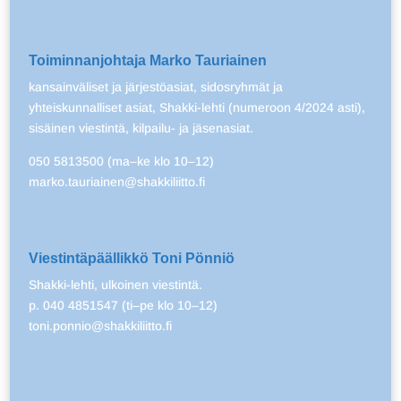
Toiminnanjohtaja Marko Tauriainen
kansainväliset ja järjestöasiat, sidosryhmät ja
yhteiskunnalliset asiat, Shakki-lehti (numeroon 4/2024 asti),
sisäinen viestintä, kilpailu- ja jäsenasiat.
050 5813500 (ma–ke klo 10–12)
marko.tauriainen@shakkiliitto.fi
Viestintäpäällikkö Toni Pönniö
Shakki-lehti, ulkoinen viestintä.
p. 040 4851547 (ti–pe klo 10–12)
toni.ponnio@shakkiliitto.fi