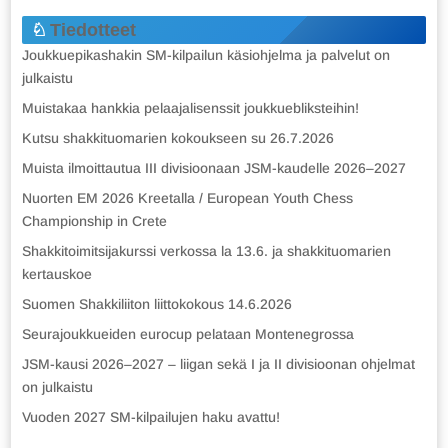
Tiedotteet
Joukkuepikashakin SM-kilpailun käsiohjelma ja palvelut on
julkaistu
Muistakaa hankkia pelaajalisenssit joukkuebliksteihin!
Kutsu shakkituomarien kokoukseen su 26.7.2026
Muista ilmoittautua III divisioonaan JSM-kaudelle 2026–2027
Nuorten EM 2026 Kreetalla / European Youth Chess
Championship in Crete
Shakkitoimitsijakurssi verkossa la 13.6. ja shakkituomarien
kertauskoe
Suomen Shakkiliiton liittokokous 14.6.2026
Seurajoukkueiden eurocup pelataan Montenegrossa
JSM-kausi 2026–2027 – liigan sekä I ja II divisioonan ohjelmat
on julkaistu
Vuoden 2027 SM-kilpailujen haku avattu!