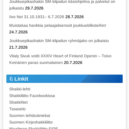
Joukkuepikashakin SM-kilpailun käsiohjelma ja palvelut on
julkaistu
29.7.2026
Iivo Nei 31.10.1931– 6.7.2026
28.7.2026
Muistakaa hankkia pelaajalisenssit joukkuebliksteihin!
24.7.2026
Joukkuepikashakin SM-kilpailun ryhmäjako on julkaistu
21.7.2026
Vitaly Sivuk voitti XXXIV Heart of Finland Openin – Toivo
Keinänen paras suomalainen
20.7.2026
Linkit
Shakki-lehti
Shakkiliitto Facebookissa
ShakkiNet
Tasaselo
Suomen tehtäväniekat
Suomen Kirjeshakkiliitto
Maailman Shakkiliitto FIDE