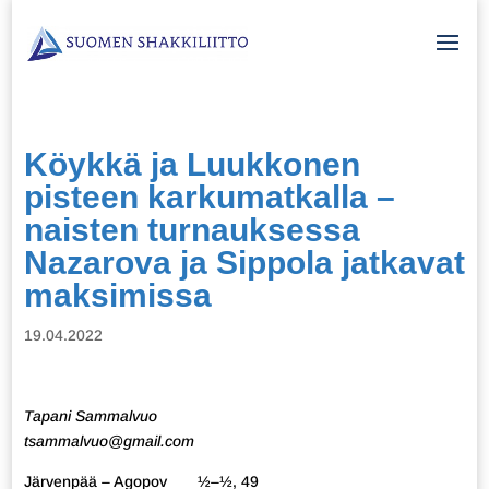
Köykkä ja Luukkonen
pisteen karkumatkalla –
naisten turnauksessa
Nazarova ja Sippola jatkavat
maksimissa
19.04.2022
Tapani Sammalvuo
tsammalvuo@gmail.com
Järvenpää – Agopov ½–½, 49