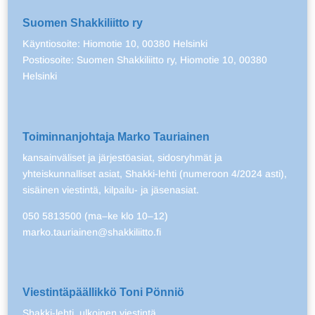
Suomen Shakkiliitto ry
Käyntiosoite: Hiomotie 10, 00380 Helsinki
Postiosoite: Suomen Shakkiliitto ry, Hiomotie 10, 00380
Helsinki
Toiminnanjohtaja Marko Tauriainen
kansainväliset ja järjestöasiat, sidosryhmät ja
yhteiskunnalliset asiat, Shakki-lehti (numeroon 4/2024 asti),
sisäinen viestintä, kilpailu- ja jäsenasiat.
050 5813500 (ma–ke klo 10–12)
marko.tauriainen@shakkiliitto.fi
Viestintäpäällikkö Toni Pönniö
Shakki-lehti, ulkoinen viestintä.