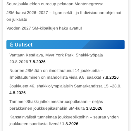
Seurajoukkueiden eurocup pelataan Montenegrossa
JSM-kausi 2026–2027 – liigan sekä I ja II divisioonan ohjelmat
on julkaistu
Vuoden 2027 SM-kilpailujen haku avattu!
Uutiset
Vantaan Kesälava, Myyr York Park: Shakki-työpaja
20.8.2026
7.8.2026
Nuorten JSM:ään on ilmoittautunut 14 joukkuetta –
ilmoittautuminen on mahdollista vielä 9.8. saakka!
7.8.2026
Joukkueet 46. shakkiolympialaisiin Samarkandissa 15.–28.9.
4.8.2026
Tammer-Shakki jatkoi mestaruusputkeaan – neljäs
peräkkäinen joukkuepikashakin SM-kulta
3.8.2026
Kansainvälistä tunnelmaa joukkueblixteihin – seuraa yhden
joukkueen suoritusta livenä!
1.8.2026