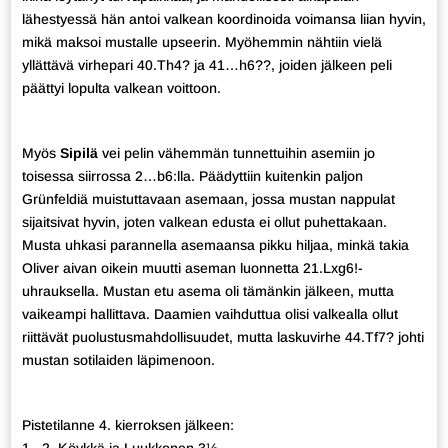
lähestyessä hän antoi valkean koordinoida voimansa liian hyvin,
mikä maksoi mustalle upseerin. Myöhemmin nähtiin vielä
yllättävä virhepari 40.Th4? ja 41…h6??, joiden jälkeen peli
päättyi lopulta valkean voittoon.
Myös
Sipilä
vei pelin vähemmän tunnettuihin asemiin jo
toisessa siirrossa 2…b6:lla. Päädyttiin kuitenkin paljon
Grünfeldiä muistuttavaan asemaan, jossa mustan nappulat
sijaitsivat hyvin, joten valkean edusta ei ollut puhettakaan.
Musta uhkasi parannella asemaansa pikku hiljaa, minkä takia
Oliver aivan oikein muutti aseman luonnetta 21.Lxg6!-
uhrauksella. Mustan etu asema oli tämänkin jälkeen, mutta
vaikeampi hallittava. Daamien vaihduttua olisi valkealla ollut
riittävät puolustusmahdollisuudet, mutta laskuvirhe 44.Tf7? johti
mustan sotilaiden läpimenoon.
Pistetilanne 4. kierroksen jälkeen: