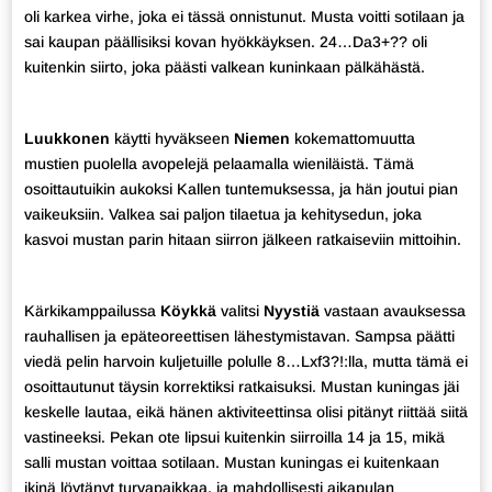
oli karkea virhe, joka ei tässä onnistunut. Musta voitti sotilaan ja
sai kaupan päällisiksi kovan hyökkäyksen. 24…Da3+?? oli
kuitenkin siirto, joka päästi valkean kuninkaan pälkähästä.
Luukkonen
käytti hyväkseen
Niemen
kokemattomuutta
mustien puolella avopelejä pelaamalla wieniläistä. Tämä
osoittautuikin aukoksi Kallen tuntemuksessa, ja hän joutui pian
vaikeuksiin. Valkea sai paljon tilaetua ja kehitysedun, joka
kasvoi mustan parin hitaan siirron jälkeen ratkaiseviin mittoihin.
Kärkikamppailussa
Köykkä
valitsi
Nyystiä
vastaan avauksessa
rauhallisen ja epäteoreettisen lähestymistavan. Sampsa päätti
viedä pelin harvoin kuljetuille polulle 8…Lxf3?!:lla, mutta tämä ei
osoittautunut täysin korrektiksi ratkaisuksi. Mustan kuningas jäi
keskelle lautaa, eikä hänen aktiviteettinsa olisi pitänyt riittää siitä
vastineeksi. Pekan ote lipsui kuitenkin siirroilla 14 ja 15, mikä
salli mustan voittaa sotilaan. Mustan kuningas ei kuitenkaan
ikinä löytänyt turvapaikkaa, ja mahdollisesti aikapulan