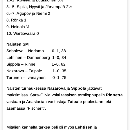
1.–2. Köykkä ja Luukkonen 3½
3.–5. Sipilä, Nyysti ja Järvenpää 2½
6.–7. Agopov ja Niemi 2
8. Rönkä 1
9. Heinola ½
10. Wartiovaara 0
Naisten SM
Soboleva – Norlamo 0–1, 38
Lehtinen – Dannenberg 1–0, 34
Sippola – Rinne 1–0, 62
Nazarova – Taipale 1–0, 35
Turunen – Ivanaynen 0–1, 75
Naisten turnauksessa
Nazarova
ja
Sippola
jatkavat
maksimissa. Sara-Olivia voitti tasaisen torniloppupelin
Rinnettä
vastaan ja Anastasian vastustaja
Taipale
puolestaan teki
asemassa ”Fischerit”.
Mitalien kannalta tärkeä peli oli myös
Lehtisen
ja