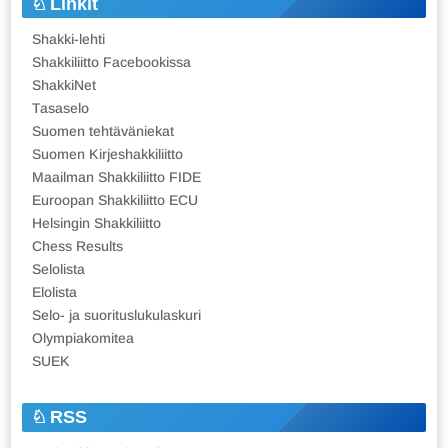
Linkit
Shakki-lehti
Shakkiliitto Facebookissa
ShakkiNet
Tasaselo
Suomen tehtäväniekat
Suomen Kirjeshakkiliitto
Maailman Shakkiliitto FIDE
Euroopan Shakkiliitto ECU
Helsingin Shakkiliitto
Chess Results
Selolista
Elolista
Selo- ja suorituslukulaskuri
Olympiakomitea
SUEK
RSS