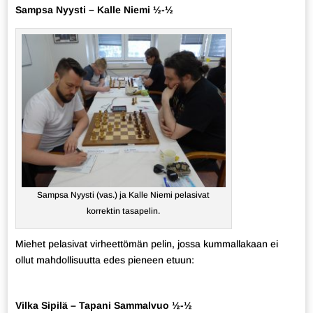
Sampsa Nyysti – Kalle Niemi ½-½
Sampsa Nyysti (vas.) ja Kalle Niemi pelasivat
korrektin tasapelin.
Miehet pelasivat virheettömän pelin, jossa kummallakaan ei
ollut mahdollisuutta edes pieneen etuun:
Vilka Sipilä – Tapani Sammalvuo ½-½