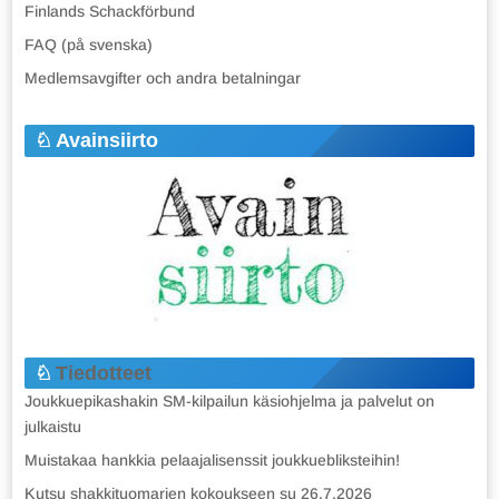
Finlands Schackförbund
FAQ (på svenska)
Medlemsavgifter och andra betalningar
Avainsiirto
Tiedotteet
Joukkuepikashakin SM-kilpailun käsiohjelma ja palvelut on
julkaistu
Muistakaa hankkia pelaajalisenssit joukkuebliksteihin!
Kutsu shakkituomarien kokoukseen su 26.7.2026