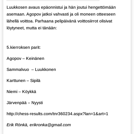
Luukkosen avaus epäonnistui ja hän joutui hengettömään
asemaan. Agopov jatkoi vahvasti ja oli moneen otteeseen
lähellä voittoa. Parhaana pelipäivänä voittosiirrot olisivat
löytyneet, mutta ei tänään:
5.kierroksen parit:
Agopov – Keinänen
Sammalvuo – Luukkonen
Karttunen – Sipilä
Niemi – Köykkä
Järvenpää – Nyysti
http://chess-results.com/tnr360234.aspx?lan=1&art=1
Erik Rönkä, erikronka@gmail.com