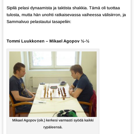
Sipilä pelasi dynaamista ja taktista shakkia. Tämä oli tuottaa
tulosta, mutta hän unohti ratkaisevassa vaiheessa välisiirron, ja
Sammalvuo pelastautui tasapeliin:
Tommi Luukkonen – Mikael Agopov ½-½
Mikael Agopov (oik.) kerkesi varmasti syödä kaikki
rypäleensä.