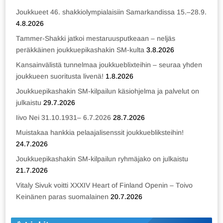
Joukkueet 46. shakkiolympialaisiin Samarkandissa 15.–28.9.
4.8.2026
Tammer-Shakki jatkoi mestaruusputkeaan – neljäs
peräkkäinen joukkuepikashakin SM-kulta
3.8.2026
Kansainvälistä tunnelmaa joukkueblixteihin – seuraa yhden
joukkueen suoritusta livenä!
1.8.2026
Joukkuepikashakin SM-kilpailun käsiohjelma ja palvelut on
julkaistu
29.7.2026
Iivo Nei 31.10.1931– 6.7.2026
28.7.2026
Muistakaa hankkia pelaajalisenssit joukkuebliksteihin!
24.7.2026
Joukkuepikashakin SM-kilpailun ryhmäjako on julkaistu
21.7.2026
Vitaly Sivuk voitti XXXIV Heart of Finland Openin – Toivo
Keinänen paras suomalainen
20.7.2026