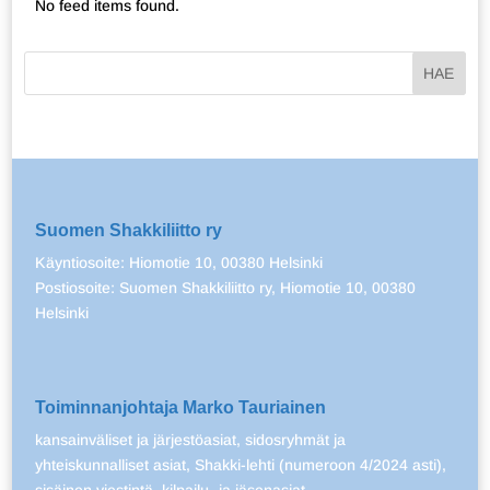
No feed items found.
Suomen Shakkiliitto ry
Käyntiosoite: Hiomotie 10, 00380 Helsinki
Postiosoite: Suomen Shakkiliitto ry, Hiomotie 10, 00380
Helsinki
Toiminnanjohtaja Marko Tauriainen
kansainväliset ja järjestöasiat, sidosryhmät ja
yhteiskunnalliset asiat, Shakki-lehti (numeroon 4/2024 asti),
sisäinen viestintä, kilpailu- ja jäsenasiat.