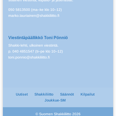
050 5813500 (ma–ke klo 10–12)
marko.tauriainen@shakkiliitto.fi
Viestintäpäällikkö Toni Pönniö
Shakki-lehti, ulkoinen viestintä.
p. 040 4851547 (ti–pe klo 10–12)
toni.ponnio@shakkiliitto.fi
Uutiset
Shakkiliitto
Säännöt
Kilpailut
Joukkue-SM
© Suomen Shakkiliitto 2026