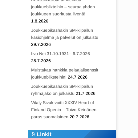
joukkueblixteihin – seuraa yhden
joukkueen suoritusta livenä!
1.8.2026
Joukkuepikashakin SM-kilpailun
käsiohjelma ja palvelut on julkaistu
29.7.2026
Iivo Nei 31.10.1931– 6.7.2026
28.7.2026
Muistakaa hankkia pelaajalisenssit
joukkuebliksteihin!
24.7.2026
Joukkuepikashakin SM-kilpailun
ryhmäjako on julkaistu
21.7.2026
Vitaly Sivuk voitti XXXIV Heart of
Finland Openin – Toivo Keinänen
paras suomalainen
20.7.2026
Linkit