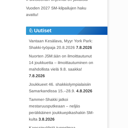
Vuoden 2027 SM-kilpailujen haku
avattu!
Uutiset
Vantaan Kesälava, Myyr York Park:
Shakki-työpaja 20.8.2026
7.8.2026
Nuorten JSM:ään on ilmoittautunut
14 joukkuetta – ilmoittautuminen on
mahdollista vielä 9.8. saakka!
7.8.2026
Joukkueet 46. shakkiolympialaisiin
Samarkandissa 15.–28.9.
4.8.2026
Tammer-Shakki jatkoi
mestaruusputkeaan – neljäs
peräkkäinen joukkuepikashakin SM-
kulta
3.8.2026
Kansainvälistä tunnelmaa