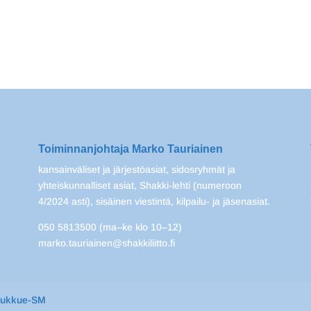
Toiminnanjohtaja Marko Tauriainen
kansainväliset ja järjestöasiat, sidosryhmät ja
yhteiskunnalliset asiat, Shakki-lehti (numeroon
4/2024 asti), sisäinen viestintä, kilpailu- ja jäsenasiat.
050 5813500 (ma–ke klo 10–12)
marko.tauriainen@shakkiliitto.fi
oukkue-SM