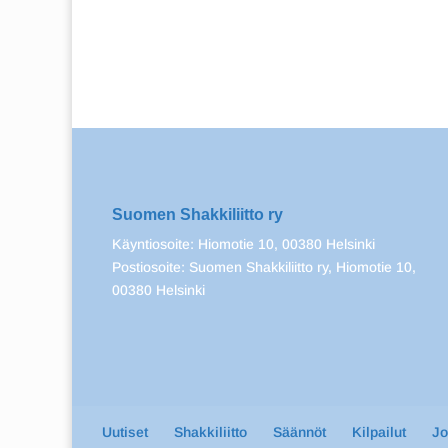
Suomen Shakkiliitto ry
Käyntiosoite: Hiomotie 10, 00380 Helsinki
Postiosoite: Suomen Shakkiliitto ry, Hiomotie 10,
00380 Helsinki
Uutiset
Shakkiliitto
Säännöt
Kilpailut
J