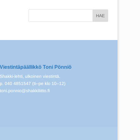
Viestintäpäällikkö Toni Pönniö
Shakki-lehti, ulkoinen viestintä.
p. 040 4851547 (ti–pe klo 10–12)
toni.ponnio@shakkiliitto.fi