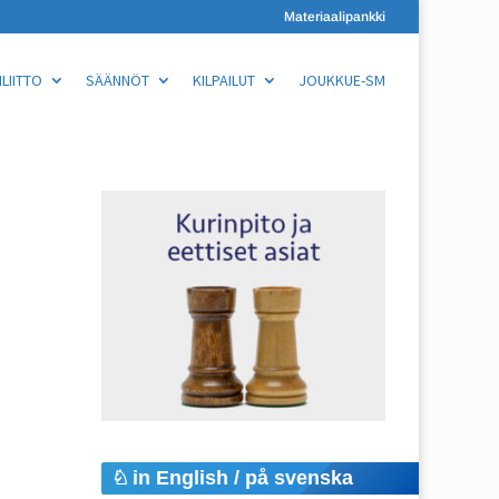
Materiaalipankki
LIITTO
SÄÄNNÖT
KILPAILUT
JOUKKUE-SM
in English / på svenska