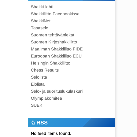
Shakki-lehti
Shakkiliitto Facebookissa
ShakkiNet
Tasaselo
Suomen tehtäväniekat
Suomen Kirjeshakkiliitto
Maailman Shakkiliitto FIDE
Euroopan Shakkiliitto ECU
Helsingin Shakkiliitto
Chess Results
Selolista
Elolista
Selo- ja suorituslukulaskuri
Olympiakomitea
SUEK
RSS
No feed items found.