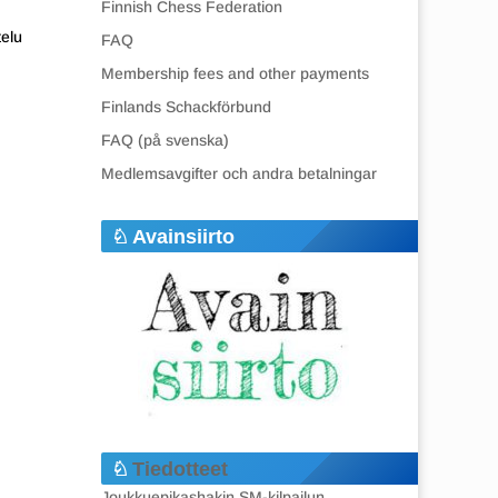
Finnish Chess Federation
telu
FAQ
Membership fees and other payments
Finlands Schackförbund
FAQ (på svenska)
Medlemsavgifter och andra betalningar
Avainsiirto
Tiedotteet
Joukkuepikashakin SM-kilpailun