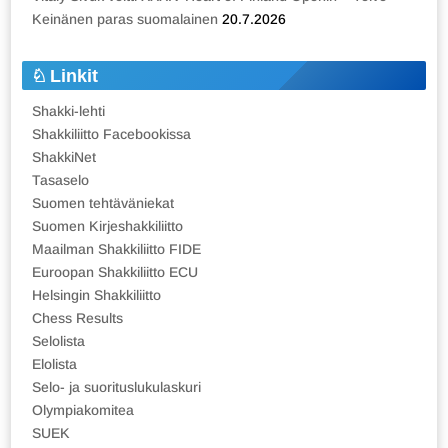
Keinänen paras suomalainen
20.7.2026
Linkit
Shakki-lehti
Shakkiliitto Facebookissa
ShakkiNet
Tasaselo
Suomen tehtäväniekat
Suomen Kirjeshakkiliitto
Maailman Shakkiliitto FIDE
Euroopan Shakkiliitto ECU
Helsingin Shakkiliitto
Chess Results
Selolista
Elolista
Selo- ja suorituslukulaskuri
Olympiakomitea
SUEK