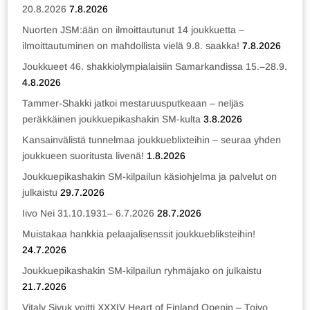
20.8.2026
7.8.2026
Nuorten JSM:ään on ilmoittautunut 14 joukkuetta –
ilmoittautuminen on mahdollista vielä 9.8. saakka!
7.8.2026
Joukkueet 46. shakkiolympialaisiin Samarkandissa 15.–28.9.
4.8.2026
Tammer-Shakki jatkoi mestaruusputkeaan – neljäs
peräkkäinen joukkuepikashakin SM-kulta
3.8.2026
Kansainvälistä tunnelmaa joukkueblixteihin – seuraa yhden
joukkueen suoritusta livenä!
1.8.2026
Joukkuepikashakin SM-kilpailun käsiohjelma ja palvelut on
julkaistu
29.7.2026
Iivo Nei 31.10.1931– 6.7.2026
28.7.2026
Muistakaa hankkia pelaajalisenssit joukkuebliksteihin!
24.7.2026
Joukkuepikashakin SM-kilpailun ryhmäjako on julkaistu
21.7.2026
Vitaly Sivuk voitti XXXIV Heart of Finland Openin – Toivo