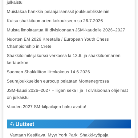
julkaistu
Muistakaa hankkia pelaajalisenssit joukkuebliksteihin!
Kutsu shakkituomarien kokoukseen su 26.7.2026
Muista ilmoittautua III divisioonaan JSM-kaudelle 2026–2027
Nuorten EM 2026 Kreetalla / European Youth Chess
Championship in Crete
Shakkitoimitsijakurssi verkossa la 13.6. ja shakkituomarien
kertauskoe
Suomen Shakkiliiton liittokokous 14.6.2026
Seurajoukkueiden eurocup pelataan Montenegrossa
JSM-kausi 2026–2027 – liigan sekä I ja II divisioonan ohjelmat
on julkaistu
Vuoden 2027 SM-kilpailujen haku avattu!
Uutiset
Vantaan Kesälava, Myyr York Park: Shakki-työpaja