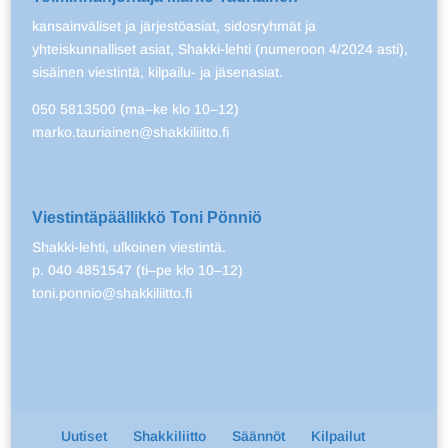
kansainväliset ja järjestöasiat, sidosryhmät ja
yhteiskunnalliset asiat, Shakki-lehti (numeroon 4/2024 asti),
sisäinen viestintä, kilpailu- ja jäsenasiat.
050 5813500 (ma–ke klo 10–12)
marko.tauriainen@shakkiliitto.fi
Viestintäpäällikkö Toni Pönniö
Shakki-lehti, ulkoinen viestintä.
p. 040 4851547 (ti–pe klo 10–12)
toni.ponnio@shakkiliitto.fi
Uutiset
Shakkiliitto
Säännöt
Kilpailut