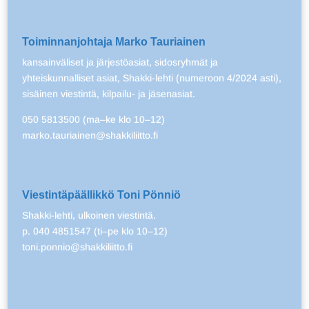
Toiminnanjohtaja Marko Tauriainen
kansainväliset ja järjestöasiat, sidosryhmät ja
yhteiskunnalliset asiat, Shakki-lehti (numeroon 4/2024 asti),
sisäinen viestintä, kilpailu- ja jäsenasiat.
050 5813500 (ma–ke klo 10–12)
marko.tauriainen@shakkiliitto.fi
Viestintäpäällikkö Toni Pönniö
Shakki-lehti, ulkoinen viestintä.
p. 040 4851547 (ti–pe klo 10–12)
toni.ponnio@shakkiliitto.fi