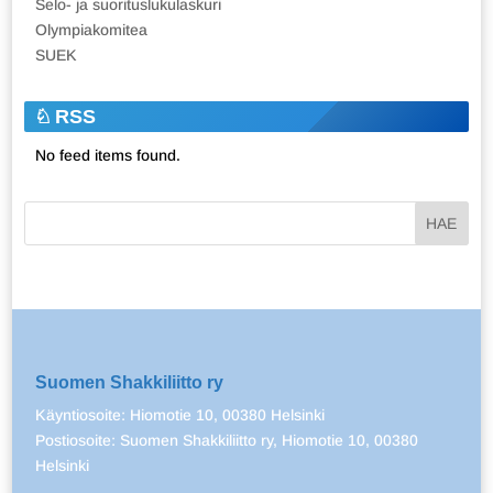
Selo- ja suorituslukulaskuri
Olympiakomitea
SUEK
RSS
No feed items found.
Suomen Shakkiliitto ry
Käyntiosoite: Hiomotie 10, 00380 Helsinki
Postiosoite: Suomen Shakkiliitto ry, Hiomotie 10, 00380
Helsinki