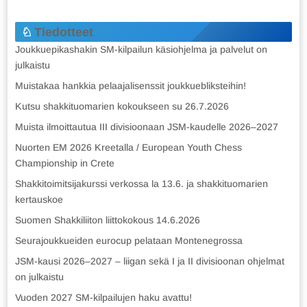
Tiedotteet
Joukkuepikashakin SM-kilpailun käsiohjelma ja palvelut on
julkaistu
Muistakaa hankkia pelaajalisenssit joukkuebliksteihin!
Kutsu shakkituomarien kokoukseen su 26.7.2026
Muista ilmoittautua III divisioonaan JSM-kaudelle 2026–2027
Nuorten EM 2026 Kreetalla / European Youth Chess
Championship in Crete
Shakkitoimitsijakurssi verkossa la 13.6. ja shakkituomarien
kertauskoe
Suomen Shakkiliiton liittokokous 14.6.2026
Seurajoukkueiden eurocup pelataan Montenegrossa
JSM-kausi 2026–2027 – liigan sekä I ja II divisioonan ohjelmat
on julkaistu
Vuoden 2027 SM-kilpailujen haku avattu!