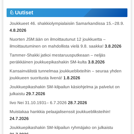
Uutiset
Joukkueet 46. shakkiolympialaisiin Samarkandissa 15.–28.9.
4.8.2026
Nuorten JSM:ään on ilmoittautunut 12 joukkuetta –
ilmoittautuminen on mahdollista vielä 9.8. saakka!
3.8.2026
Tammer-Shakki jatkoi mestaruusputkeaan – neljäs
peräkkäinen joukkuepikashakin SM-kulta
3.8.2026
Kansainvälistä tunnelmaa joukkueblixteihin – seuraa yhden
joukkueen suoritusta livenä!
1.8.2026
Joukkuepikashakin SM-kilpailun käsiohjelma ja palvelut on
julkaistu
29.7.2026
Iivo Nei 31.10.1931– 6.7.2026
28.7.2026
Muistakaa hankkia pelaajalisenssit joukkuebliksteihin!
24.7.2026
Joukkuepikashakin SM-kilpailun ryhmäjako on julkaistu