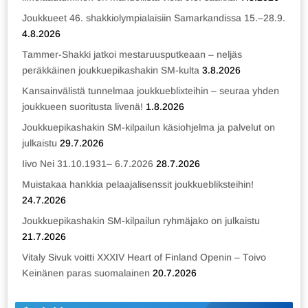
Joukkueet 46. shakkiolympialaisiin Samarkandissa 15.–28.9.
4.8.2026
Tammer-Shakki jatkoi mestaruusputkeaan – neljäs
peräkkäinen joukkuepikashakin SM-kulta
3.8.2026
Kansainvälistä tunnelmaa joukkueblixteihin – seuraa yhden
joukkueen suoritusta livenä!
1.8.2026
Joukkuepikashakin SM-kilpailun käsiohjelma ja palvelut on
julkaistu
29.7.2026
Iivo Nei 31.10.1931– 6.7.2026
28.7.2026
Muistakaa hankkia pelaajalisenssit joukkuebliksteihin!
24.7.2026
Joukkuepikashakin SM-kilpailun ryhmäjako on julkaistu
21.7.2026
Vitaly Sivuk voitti XXXIV Heart of Finland Openin – Toivo
Keinänen paras suomalainen
20.7.2026