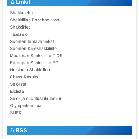
Linkit
Shakki-lehti
Shakkiliitto Facebookissa
ShakkiNet
Tasaselo
Suomen tehtäväniekat
Suomen Kirjeshakkiliitto
Maailman Shakkiliitto FIDE
Euroopan Shakkiliitto ECU
Helsingin Shakkiliitto
Chess Results
Selolista
Elolista
Selo- ja suorituslukulaskuri
Olympiakomitea
SUEK
RSS