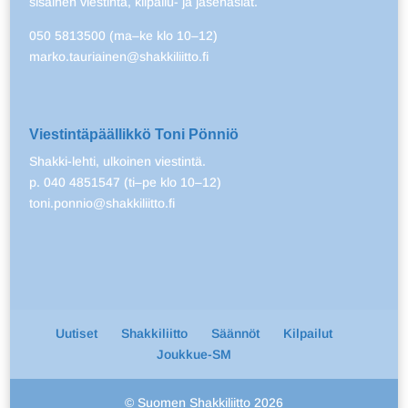
sisäinen viestintä, kilpailu- ja jäsenasiat.
050 5813500 (ma–ke klo 10–12)
marko.tauriainen@shakkiliitto.fi
Viestintäpäällikkö Toni Pönniö
Shakki-lehti, ulkoinen viestintä.
p. 040 4851547 (ti–pe klo 10–12)
toni.ponnio@shakkiliitto.fi
Uutiset
Shakkiliitto
Säännöt
Kilpailut
Joukkue-SM
© Suomen Shakkiliitto 2026