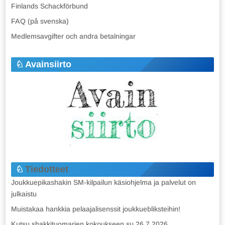
Finlands Schackförbund
FAQ (på svenska)
Medlemsavgifter och andra betalningar
Avainsiirto
Tiedotteet
Joukkuepikashakin SM-kilpailun käsiohjelma ja palvelut on
julkaistu
Muistakaa hankkia pelaajalisenssit joukkuebliksteihin!
Kutsu shakkituomarien kokoukseen su 26.7.2026