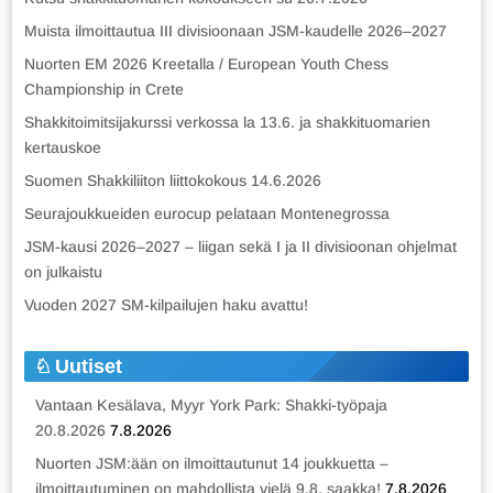
Muista ilmoittautua III divisioonaan JSM-kaudelle 2026–2027
Nuorten EM 2026 Kreetalla / European Youth Chess
Championship in Crete
Shakkitoimitsijakurssi verkossa la 13.6. ja shakkituomarien
kertauskoe
Suomen Shakkiliiton liittokokous 14.6.2026
Seurajoukkueiden eurocup pelataan Montenegrossa
JSM-kausi 2026–2027 – liigan sekä I ja II divisioonan ohjelmat
on julkaistu
Vuoden 2027 SM-kilpailujen haku avattu!
Uutiset
Vantaan Kesälava, Myyr York Park: Shakki-työpaja
20.8.2026
7.8.2026
Nuorten JSM:ään on ilmoittautunut 14 joukkuetta –
ilmoittautuminen on mahdollista vielä 9.8. saakka!
7.8.2026