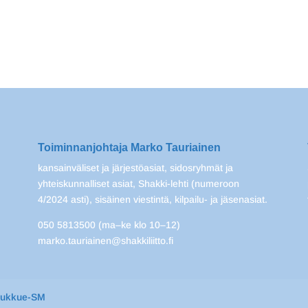
Toiminnanjohtaja Marko Tauriainen
kansainväliset ja järjestöasiat, sidosryhmät ja
yhteiskunnalliset asiat, Shakki-lehti (numeroon
4/2024 asti), sisäinen viestintä, kilpailu- ja jäsenasiat.
050 5813500 (ma–ke klo 10–12)
marko.tauriainen@shakkiliitto.fi
oukkue-SM