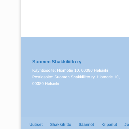
Suomen Shakkiliitto ry
Käyntiosoite: Hiomotie 10, 00380 Helsinki
Postiosoite: Suomen Shakkiliitto ry, Hiomotie 10,
00380 Helsinki
Uutiset
Shakkiliitto
Säännöt
Kilpailut
J