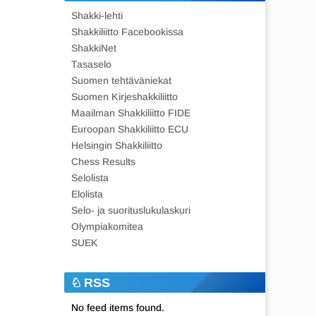
Shakki-lehti
Shakkiliitto Facebookissa
ShakkiNet
Tasaselo
Suomen tehtäväniekat
Suomen Kirjeshakkiliitto
Maailman Shakkiliitto FIDE
Euroopan Shakkiliitto ECU
Helsingin Shakkiliitto
Chess Results
Selolista
Elolista
Selo- ja suorituslukulaskuri
Olympiakomitea
SUEK
RSS
No feed items found.