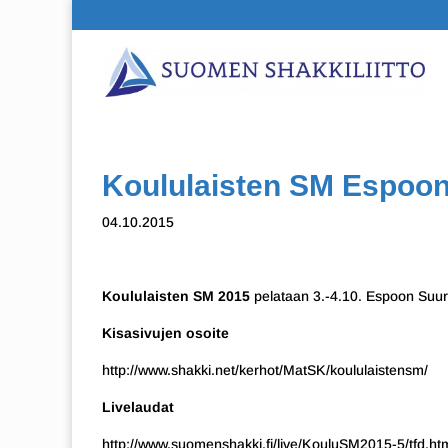
Koululaisten SM Espoon
04.10.2015
Koululaisten SM 2015
pelataan 3.-4.10. Espoon Suur
Kisasivujen osoite
http://www.shakki.net/kerhot/MatSK/koululaistensm/
Livelaudat
http://www.suomenshakki.fi/live/KouluSM2015-5/tfd.ht