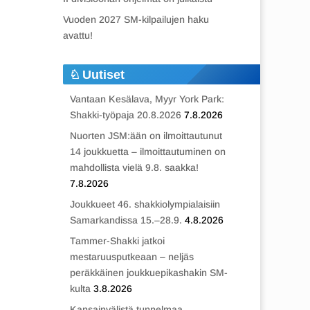
Vuoden 2027 SM-kilpailujen haku
avattu!
Uutiset
Vantaan Kesälava, Myyr York Park:
Shakki-työpaja 20.8.2026
7.8.2026
Nuorten JSM:ään on ilmoittautunut
14 joukkuetta – ilmoittautuminen on
mahdollista vielä 9.8. saakka!
7.8.2026
Joukkueet 46. shakkiolympialaisiin
Samarkandissa 15.–28.9.
4.8.2026
Tammer-Shakki jatkoi
mestaruusputkeaan – neljäs
peräkkäinen joukkuepikashakin SM-
kulta
3.8.2026
Kansainvälistä tunnelmaa