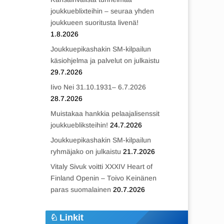
joukkueblixteihin – seuraa yhden
joukkueen suoritusta livenä!
1.8.2026
Joukkuepikashakin SM-kilpailun
käsiohjelma ja palvelut on julkaistu
29.7.2026
Iivo Nei 31.10.1931– 6.7.2026
28.7.2026
Muistakaa hankkia pelaajalisenssit
joukkuebliksteihin!
24.7.2026
Joukkuepikashakin SM-kilpailun
ryhmäjako on julkaistu
21.7.2026
Vitaly Sivuk voitti XXXIV Heart of
Finland Openin – Toivo Keinänen
paras suomalainen
20.7.2026
Linkit