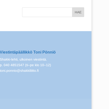
Viestintäpäällikkö Toni Pönniö
Shakki-lehti, ulkoinen viestintä.
p. 040 4851547 (ti–pe klo 10–12)
toni.ponnio@shakkiliitto.fi