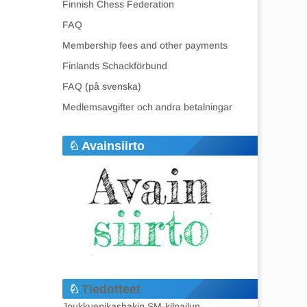
Finnish Chess Federation
FAQ
Membership fees and other payments
Finlands Schackförbund
FAQ (på svenska)
Medlemsavgifter och andra betalningar
Avainsiirto
Tiedotteet
Joukkuepikashakin SM-kilpailun