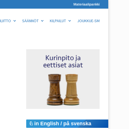
Materiaalipankki
LIITTO
SÄÄNNÖT
KILPAILUT
JOUKKUE-SM
in English / på svenska