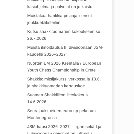
käsiohjelma ja palvelut on julkaistu
Muistakaa hankkia pelaajalisenssit
joukkuebliksteihin!
Kutsu shakkituomarien kokoukseen su
26.7.2026
Muista ilmoittautua III divisioonaan JSM-
kaudelle 2026–2027
Nuorten EM 2026 Kreetalla / European
Youth Chess Championship in Crete
Shakkitoimitsijakurssi verkossa la 13.6.
ja shakkituomarien kertauskoe
Suomen Shakkiliiton liittokokous
14.6.2026
Seurajoukkueiden eurocup pelataan
Montenegrossa
JSM-kausi 2026–2027 – liigan sekä I ja
II divisioonan ohjelmat on julkaistu