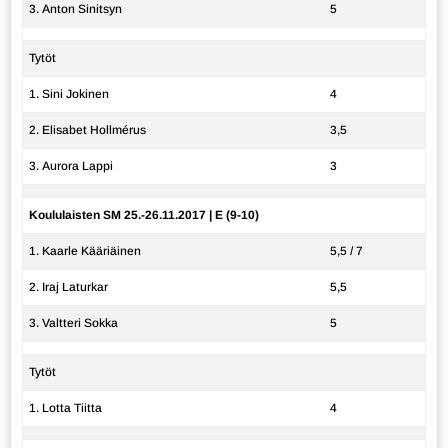
3. Anton Sinitsyn
5
Tytöt
1. Sini Jokinen
4
2. Elisabet Hollmérus
3,5
3. Aurora Lappi
3
Koululaisten SM 25.-26.11.2017 | E (9-10)
1. Kaarle Kääriäinen
5,5 / 7
2. Iraj Laturkar
5,5
3. Valtteri Sokka
5
Tytöt
1. Lotta Tiitta
4