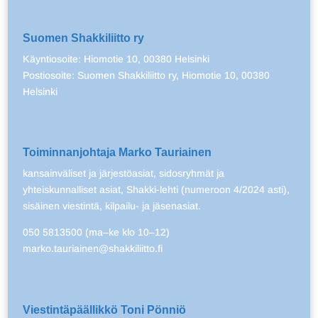
Suomen Shakkiliitto ry
Käyntiosoite: Hiomotie 10, 00380 Helsinki
Postiosoite: Suomen Shakkiliitto ry, Hiomotie 10, 00380
Helsinki
Toiminnanjohtaja Marko Tauriainen
kansainväliset ja järjestöasiat, sidosryhmät ja
yhteiskunnalliset asiat, Shakki-lehti (numeroon 4/2024 asti),
sisäinen viestintä, kilpailu- ja jäsenasiat.
050 5813500 (ma–ke klo 10–12)
marko.tauriainen@shakkiliitto.fi
Viestintäpäällikkö Toni Pönniö