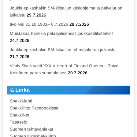
Joukkuepikashakin SM-kilpailun käsiohjelma ja palvelut on
julkaistu
29.7.2026
Iivo Nei 31.10.1931– 6.7.2026
28.7.2026
Muistakaa hankkia pelaajalisenssit joukkuebliksteihin!
24.7.2026
Joukkuepikashakin SM-kilpailun ryhmäjako on julkaistu
21.7.2026
Vitaly Sivuk voitti XXXIV Heart of Finland Openin – Toivo
Keinänen paras suomalainen
20.7.2026
Linkit
Shakki-lehti
Shakkiliitto Facebookissa
ShakkiNet
Tasaselo
Suomen tehtäväniekat
Suomen Kirjeshakkiliitto