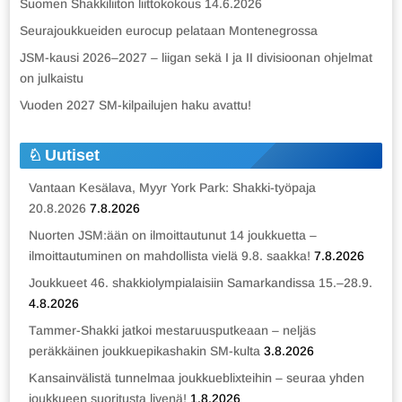
Suomen Shakkiliiton liittokokous 14.6.2026
Seurajoukkueiden eurocup pelataan Montenegrossa
JSM-kausi 2026–2027 – liigan sekä I ja II divisioonan ohjelmat
on julkaistu
Vuoden 2027 SM-kilpailujen haku avattu!
Uutiset
Vantaan Kesälava, Myyr York Park: Shakki-työpaja
20.8.2026
7.8.2026
Nuorten JSM:ään on ilmoittautunut 14 joukkuetta –
ilmoittautuminen on mahdollista vielä 9.8. saakka!
7.8.2026
Joukkueet 46. shakkiolympialaisiin Samarkandissa 15.–28.9.
4.8.2026
Tammer-Shakki jatkoi mestaruusputkeaan – neljäs
peräkkäinen joukkuepikashakin SM-kulta
3.8.2026
Kansainvälistä tunnelmaa joukkueblixteihin – seuraa yhden
joukkueen suoritusta livenä!
1.8.2026