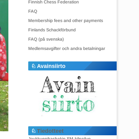
Finnish Chess Federation
FAQ
Membership fees and other payments
Finlands Schackförbund
FAQ (på svenska)
Medlemsavgifter och andra betalningar
Avainsiirto
Tiedotteet
Joukkuepikashakin SM-kilpailun