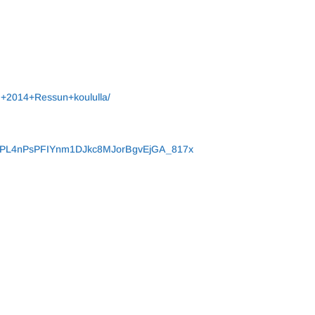
SM+2014+Ressun+koululla/
st=PL4nPsPFIYnm1DJkc8MJorBgvEjGA_817x