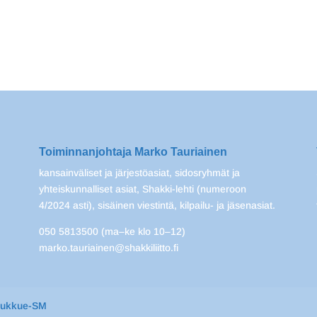
Toiminnanjohtaja Marko Tauriainen
kansainväliset ja järjestöasiat, sidosryhmät ja
yhteiskunnalliset asiat, Shakki-lehti (numeroon
4/2024 asti), sisäinen viestintä, kilpailu- ja jäsenasiat.
050 5813500 (ma–ke klo 10–12)
marko.tauriainen@shakkiliitto.fi
oukkue-SM