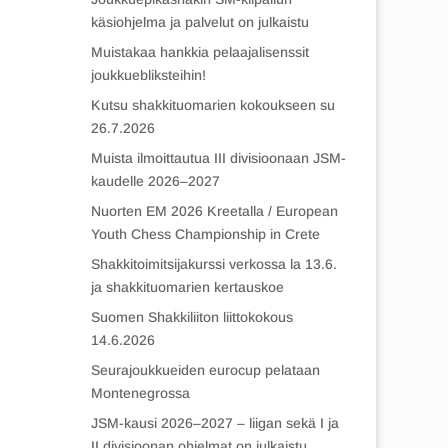
käsiohjelma ja palvelut on julkaistu
Muistakaa hankkia pelaajalisenssit
joukkuebliksteihin!
Kutsu shakkituomarien kokoukseen su
26.7.2026
Muista ilmoittautua III divisioonaan JSM-
kaudelle 2026–2027
Nuorten EM 2026 Kreetalla / European
Youth Chess Championship in Crete
Shakkitoimitsijakurssi verkossa la 13.6.
ja shakkituomarien kertauskoe
Suomen Shakkiliiton liittokokous
14.6.2026
Seurajoukkueiden eurocup pelataan
Montenegrossa
JSM-kausi 2026–2027 – liigan sekä I ja
II divisioonan ohjelmat on julkaistu