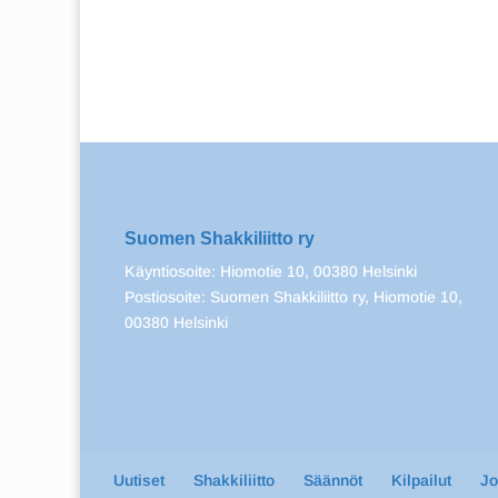
Suomen Shakkiliitto ry
Käyntiosoite: Hiomotie 10, 00380 Helsinki
Postiosoite: Suomen Shakkiliitto ry, Hiomotie 10,
00380 Helsinki
Uutiset
Shakkiliitto
Säännöt
Kilpailut
J