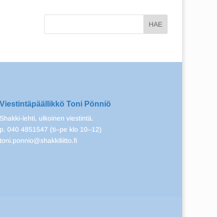
Viestintäpäällikkö Toni Pönniö
Shakki-lehti, ulkoinen viestintä.
p. 040 4851547 (ti–pe klo 10–12)
toni.ponnio@shakkiliitto.fi