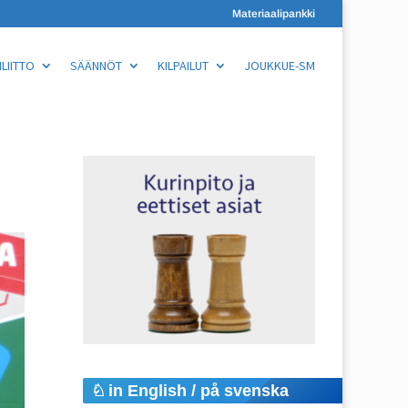
Materiaalipankki
LIITTO
SÄÄNNÖT
KILPAILUT
JOUKKUE-SM
in English / på svenska