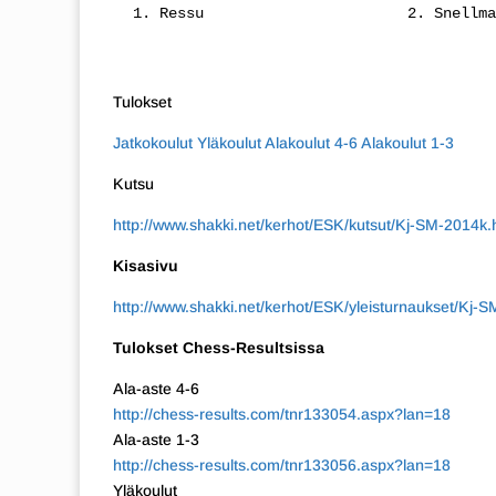
 1. Ressu                       2. Snellma
Tulokset
Jatkokoulut
Yläkoulut
Alakoulut 4-6
Alakoulut 1-3
Kutsu
http://www.shakki.net/kerhot/ESK/kutsut/Kj-SM-2014k
Kisasivu
http://www.shakki.net/kerhot/ESK/yleisturnaukset/Kj-
Tulokset Chess-Resultsissa
Ala-aste 4-6
http://chess-results.com/tnr133054.aspx?lan=18
Ala-aste 1-3
http://chess-results.com/tnr133056.aspx?lan=18
Yläkoulut