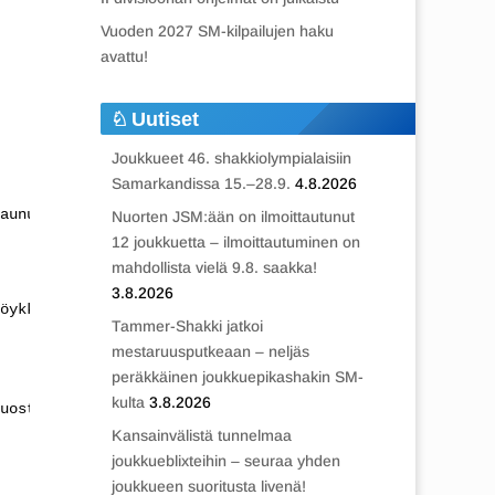
Vuoden 2027 SM-kilpailujen haku
avattu!
Uutiset
Joukkueet 46. shakkiolympialaisiin
Samarkandissa 15.–28.9.
4.8.2026
aunula HML 2               3. Itäkeskuksen lukio        
Nuorten JSM:ään on ilmoittautunut
12 joukkuetta – ilmoittautuminen on
mahdollista vielä 9.8. saakka!
3.8.2026
öykkiö                     5. Englantilainen TES        
Tammer-Shakki jatkoi
mestaruusputkeaan – neljäs
peräkkäinen joukkuepikashakin SM-
kulta
3.8.2026
uostarivuori Turku         5. Nissniku                  
Kansainvälistä tunnelmaa
joukkueblixteihin – seuraa yhden
joukkueen suoritusta livenä!