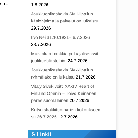
ehtaankatu                 5. Meritori                  
1.8.2026
Joukkuepikashakin SM-kilpailun
käsiohjelma ja palvelut on julkaistu
29.7.2026
Iivo Nei 31.10.1931– 6.7.2026
28.7.2026
Muistakaa hankkia pelaajalisenssit
joukkuebliksteihin!
24.7.2026
Joukkuepikashakin SM-kilpailun
ryhmäjako on julkaistu
21.7.2026
Vitaly Sivuk voitti XXXIV Heart of
Finland Openin – Toivo Keinänen
paras suomalainen
20.7.2026
Kutsu shakkituomarien kokoukseen
su 26.7.2026
12.7.2026
Linkit