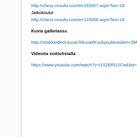
http://chess-results.com/tnr133057.aspx?lan=18
Jatkokoulut
http://chess-results.com/tnr133058.aspx?lan=18
Kuvia galleriass
a
http://shakkivideot.kuvat.fi/kuvat/Koulujoukkueiden+
Videoita soittolistalla
https://www.youtube.com/watch?v=I1S2BRi12Cw&li