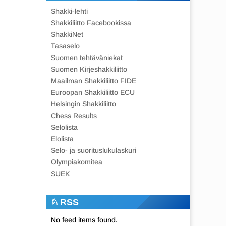
Shakki-lehti
Shakkiliitto Facebookissa
ShakkiNet
Tasaselo
Suomen tehtäväniekat
Suomen Kirjeshakkiliitto
Maailman Shakkiliitto FIDE
Euroopan Shakkiliitto ECU
Helsingin Shakkiliitto
Chess Results
Selolista
Elolista
Selo- ja suorituslukulaskuri
Olympiakomitea
SUEK
RSS
No feed items found.