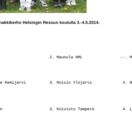
akkikerho Helsingin Ressun koululla 3.-4.5.2014.
                     2. Maunula HML                --. M
e Kemijärvi          3. Moisio Ylöjärvi             4. N
n                    3. Koivisto Tampere            4. L