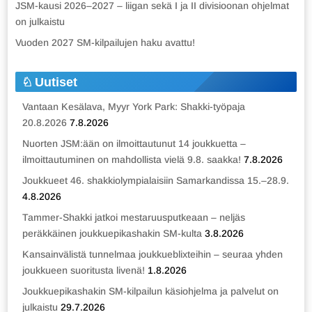
JSM-kausi 2026–2027 – liigan sekä I ja II divisioonan ohjelmat
on julkaistu
Vuoden 2027 SM-kilpailujen haku avattu!
Uutiset
Vantaan Kesälava, Myyr York Park: Shakki-työpaja
20.8.2026
7.8.2026
Nuorten JSM:ään on ilmoittautunut 14 joukkuetta –
ilmoittautuminen on mahdollista vielä 9.8. saakka!
7.8.2026
Joukkueet 46. shakkiolympialaisiin Samarkandissa 15.–28.9.
4.8.2026
Tammer-Shakki jatkoi mestaruusputkeaan – neljäs
peräkkäinen joukkuepikashakin SM-kulta
3.8.2026
Kansainvälistä tunnelmaa joukkueblixteihin – seuraa yhden
joukkueen suoritusta livenä!
1.8.2026
Joukkuepikashakin SM-kilpailun käsiohjelma ja palvelut on
julkaistu
29.7.2026