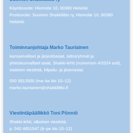
Käyntiosoite: Hiomotie 10, 00380 Helsinki
Postiosoite: Suomen Shakkiliitto ry, Hiomotie 10, 00380
Helsinki
Toiminnanjohtaja Marko Tauriainen
kansainväliset ja järjestöasiat, sidosryhmät ja
yhteiskunnalliset asiat, Shakki-lehti (numeroon 4/2024 asti),
sisäinen viestintä, kilpailu- ja jäsenasiat.
050 5813500 (ma–ke klo 10–12)
marko.tauriainen@shakkiliitto.fi
Viestintäpäällikkö Toni Pönniö
Shakki-lehti, ulkoinen viestintä.
p. 040 4851547 (ti–pe klo 10–12)